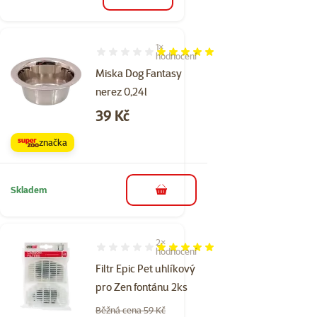
do košíku
1×
Hodnocení 100%, počet hodnocení: 1
hodnocení
Miska Dog Fantasy
nerez 0,24l
Cena
39 Kč
značka
Skladem
do košíku
2×
Hodnocení 100%, počet hodnocení: 2
hodnocení
Filtr Epic Pet uhlíkový
pro Zen fontánu 2ks
Běžná cena 59 Kč