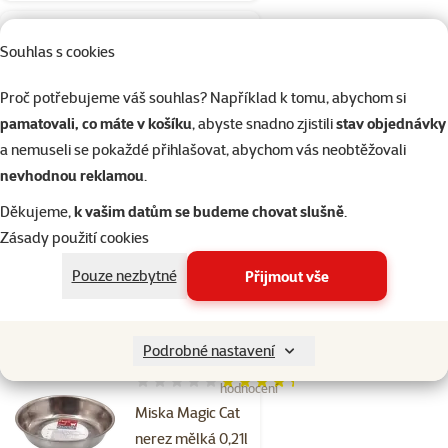
Hodnocení 0%
Souhlas s cookies
Keramická
miska Dog
Proč potřebujeme váš souhlas? Například k tomu, abychom si
Fantasy cihlová
pamatovali, co máte v košíku
, abyste snadno zjistili
stav objednávky
WATER 350ml
a nemuseli se pokaždé přihlašovat, abychom vás neobtěžovali
nevhodnou reklamou
.
Původní cena
67 Kč
Sleva
Cena
33 Kč
-50 %
Děkujeme,
k vašim datům se budeme chovat slušně
.
💥 Výprodej
značka
Zásady použití cookies
Pouze nezbytné
Přijmout vše
Skladem
do košíku
Podrobné nastavení
3×
Hodnocení 87%, počet hodnocení: 3
hodnocení
Miska Magic Cat
nerez mělká 0,21l