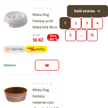
Hodnocení 0%
Další stránka
Miska Dog
Fantasy proti
1
2
3
4
hltání bílá 18cm
Původní cena
5
…
15
82 Kč
Sleva
Cena
16 Kč
-80 %
💥 Výprodej
značka
Skladem
do košíku
Hodnocení 0%
Miska Dog
Fantasy
melamin vzor