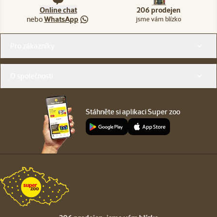
Online chat
206 prodejen
nebo
WhatsApp
jsme vám blízko
Menu v patičce
Pro zákazníky
O společnosti
Stáhněte si aplikaci Super zoo