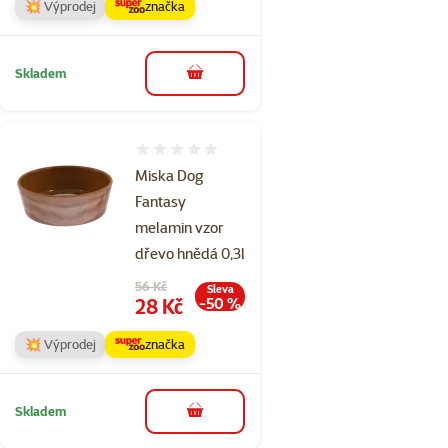
💥 Výprodej
značka
Skladem
do košíku
Hodnocení 0%
Miska Dog
Fantasy
melamin vzor
dřevo hnědá 0,3l
Původní cena
56 Kč
Sleva
Cena
28 Kč
-50 %
💥 Výprodej
značka
Skladem
do košíku