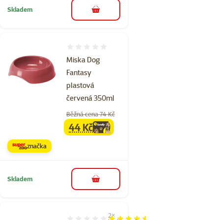
Skladem
do košíku
Hodnocení 0%
Miska Dog
Fantasy
plastová
červená 350ml
Běžná cena 74 Kč
44 Kč
family
cena
značka
Skladem
do košíku
2×