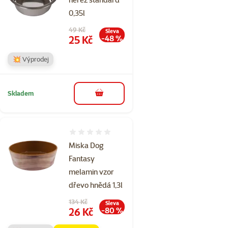
0,35l
Původní cena
49 Kč
Sleva
Cena
25 Kč
-48 %
💥 Výprodej
Skladem
do košíku
Hodnocení 0%
Miska Dog
Fantasy
melamin vzor
dřevo hnědá 1,3l
Původní cena
134 Kč
Sleva
Cena
26 Kč
-80 %