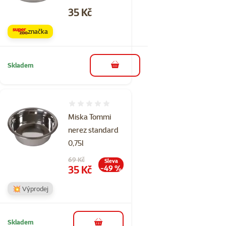
Cena
35 Kč
značka
Skladem
do košíku
Hodnocení 0%
Miska Tommi
nerez standard
0,75l
Původní cena
69 Kč
Sleva
Cena
35 Kč
-49 %
💥 Výprodej
Skladem