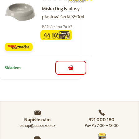
Hodnocení 90%, počet hodnocení: 2
hodnocení
Miska Dog Fantasy
plastová šedá 350ml
Běžná cena 74 Kč
44 Kč
family
cena
značka
Skladem
do košíku
Napište nám
321 000 180
eshop@superzoo.cz
Po–Pá 7:00 – 18:00