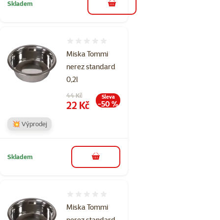
Skladem
do košíku
Hodnocení 0%
Miska Tommi
nerez standard
0,2l
Původní cena
44 Kč
Sleva
Cena
22 Kč
-50 %
💥 Výprodej
Skladem
do košíku
Hodnocení 0%
Miska Tommi
nerez standard