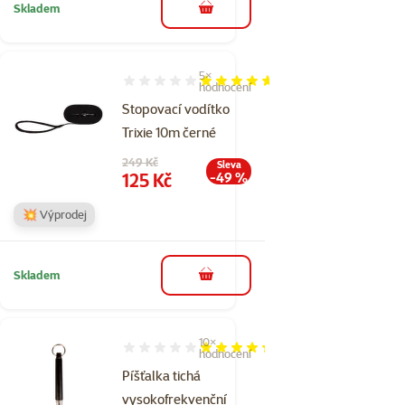
Skladem
do košíku
5×
Hodnocení 92%, počet hodnocení: 5
hodnocení
Stopovací vodítko
Trixie 10m černé
Původní cena
249 Kč
Sleva
Cena
125 Kč
-49 %
💥 Výprodej
Skladem
do košíku
10×
Hodnocení 86%, počet hodnocení: 10
hodnocení
Píšťalka tichá
vysokofrekvenční