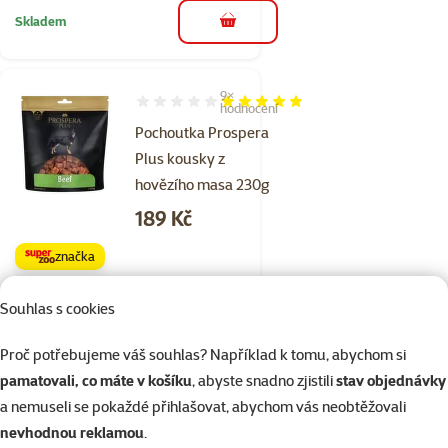
Skladem
do košíku
9×
Hodnocení 100%, počet hodnocení: 9
hodnocení
Pochoutka Prospera
Plus kousky z
hovězího masa 230g
Cena
189 Kč
značka
Kupte 4 psí pamlsky a 1 máte
3+1
Souhlas s cookies
zdarma
Proč potřebujeme váš souhlas? Například k tomu, abychom si
Skladem
do košíku
pamatovali, co máte v košíku
, abyste snadno zjistili
stav objednávky
a nemuseli se pokaždé přihlašovat, abychom vás neobtěžovali
nevhodnou reklamou
.
3×