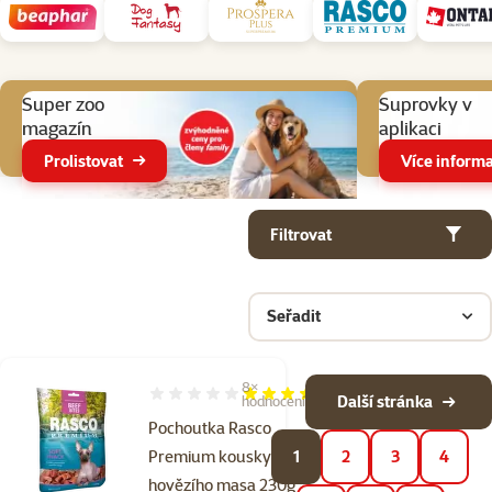
Aktuální akce
Super zoo
Suprovky v
magazín
aplikaci
Prolistovat
Více informa
Parametrický filtr
Vybrané filtry
Produkty v kategorii Pomůcky na sportování a výcvik psa
Filtrovat
Seřadit
8×
Hodnocení 100%, počet hodnocení: 8
Další stránka
hodnocení
Pochoutka Rasco
Premium kousky z
1
2
3
4
hovězího masa 230g