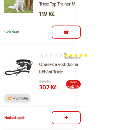
Trixie Top Trainer M
Cena
119 Kč
Skladem
do košíku
6×
Hodnocení 97%, počet hodnocení: 6
hodnocení
Opasek a vodítko na
běhání Trixie
Původní cena
604 Kč
Sleva
Cena
302 Kč
-50 %
💥 Výprodej
Nedostupné
detail