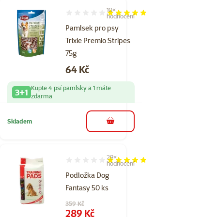
10×
Hodnocení 100%, počet hodnocení: 10
hodnocení
Pamlsek pro psy
Trixie Premio Stripes
75g
Cena
64 Kč
Kupte 4 psí pamlsky a 1 máte
3+1
zdarma
Skladem
do košíku
29×
Hodnocení 95%, počet hodnocení: 29
hodnocení
Podložka Dog
Fantasy 50 ks
Původní cena
359 Kč
Cena
289 Kč