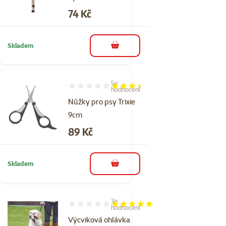
Cena
74 Kč
Skladem
do košíku
5×
Hodnocení 68%, počet hodnocení: 5
hodnocení
Nůžky pro psy Trixie
9cm
Cena
89 Kč
Skladem
do košíku
3×
Hodnocení 100%, počet hodnocení: 3
hodnocení
Výcviková ohlávka