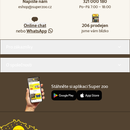
Napište nám
321 000 180
eshop@superzoo.cz
Po–Pá 7:00 – 18:00
Online chat
206 prodejen
nebo
WhatsApp
jsme vám blízko
Menu v patičce
Pro zákazníky
O společnosti
Stáhněte si aplikaci Super zoo