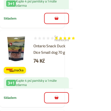
Kupte 4 psí pamlsky a 1 máte
3+1
zdarma
Skladem
do košíku
5×
Hodnocení 96%, počet hodnocení: 5
hodnocení
Ontario Snack Duck
Dice Small dog 70 g
Cena
74 Kč
značka
Kupte 4 psí pamlsky a 1 máte
3+1
zdarma
Skladem
do košíku