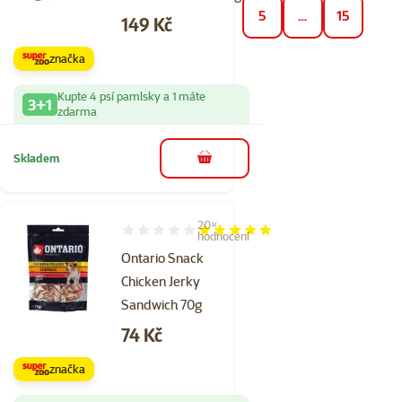
5
…
15
Cena
149 Kč
značka
Kupte 4 psí pamlsky a 1 máte
3+1
zdarma
Skladem
do košíku
20×
Hodnocení 99%, počet hodnocení: 20
hodnocení
Ontario Snack
Chicken Jerky
Sandwich 70g
Cena
74 Kč
značka