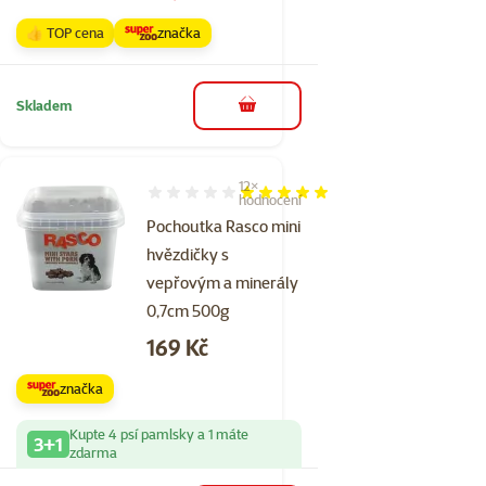
👍 TOP cena
značka
Skladem
do košíku
12×
Hodnocení 100%, počet hodnocení: 12
hodnocení
Pochoutka Rasco mini
hvězdičky s
vepřovým a minerály
0,7cm 500g
Cena
169 Kč
značka
Kupte 4 psí pamlsky a 1 máte
3+1
zdarma