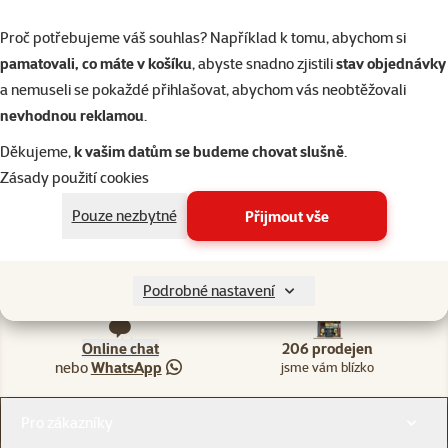
Proč potřebujeme váš souhlas? Například k tomu, abychom si
pamatovali, co máte v košíku
, abyste snadno zjistili
stav objednávky
Seřadit
a nemuseli se pokaždé přihlašovat, abychom vás neobtěžovali
nevhodnou reklamou
.
Nenalezeny žádné produkty
Děkujeme,
k vašim datům se budeme chovat slušně
.
Zásady použití cookies
Pouze nezbytné
Přijmout vše
Napište nám
321 000 180
eshop@superzoo.cz
Po–Pá 7:00 – 18:00
Podrobné nastavení
Online chat
206 prodejen
nebo
WhatsApp
jsme vám blízko
Menu v patičce
Pro zákazníky