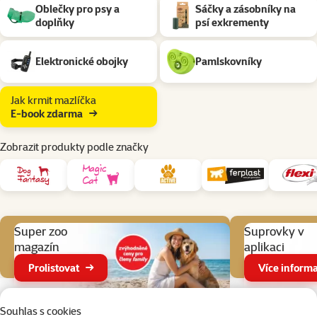
Oblečky pro psy a
Sáčky a zásobníky na
doplňky
psí exkrementy
Elektronické obojky
Pamlskovníky
Jak krmit mazlíčka
E-book zdarma
Zobrazit produkty podle značky
Aktuální akce
Super zoo
Suprovky v
magazín
aplikaci
Prolistovat
Více informa
Parametrický filtr
Vybrané filtry
Produkty v kategorii Pomůcky pro venčení psa
Souhlas s cookies
Filtrovat