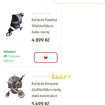
Hodnocení 0%
Kočárek PawHut
110x54x106cm
šedo-černý
Cena
4 899 Kč
Skladem
Doprava
do košíku
zdarma
1×
Hodnocení 100%, počet hodnocení: 1
hodnocení
Kočárek Kenyone
62x90x108cm šedý,
zlatá konstrukce
Cena
5 499 Kč