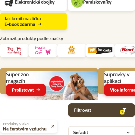
Elektronické obojky
Pamlskovníky
Jak krmit mazlíčka
E-book zdarma
Zobrazit produkty podle značky
Aktuální akce
Super zoo
Suprovky v
magazín
aplikaci
Prolistovat
Více informa
Parametrický filtr
Vybrané filtry
Produkty v kategorii Pomůcky pro venčení psa
Filtrovat
1
Produkty v akci
Na čerstvém vzduchu
Seřadit