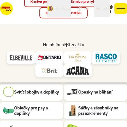
Krmivo pro ptáky
Krmivo pro ryby
můj
můj
Máte dotaz?
košík
účet
men
Krmivo pro teraristiku
Hled
Venčení psa
Pomůcky pro venčení psa
Nejoblíbenější značky
Podkategorie
Obojky, psí známky a
Vodítka
adresáře
Postroje
Náhubky
Svítící obojky a doplňky
Opasky na běhání
Oblečky pro psy a
Sáčky a zásobníky na
doplňky
psí exkrementy