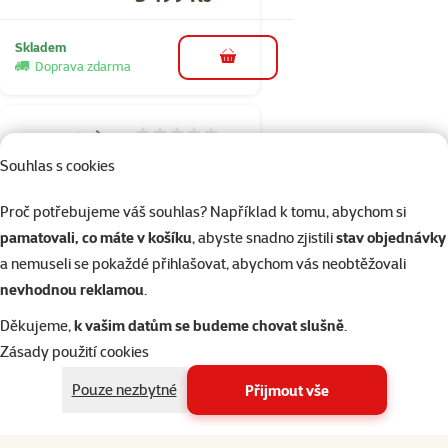
Skladem
do košíku
Doprava zdarma
Hodnocení 0%
Kočárek
Souhlas s cookies
Kenyone
45x61x100cm
Proč potřebujeme váš souhlas? Například k tomu, abychom si
modrý, černá
pamatovali, co máte v košíku
, abyste snadno zjistili
stav objednávky
konstrukce​
a nemuseli se pokaždé přihlašovat, abychom vás neobtěžovali
nevhodnou reklamou
.
Cena
2 499 Kč
Děkujeme,
k vašim datům se budeme chovat slušně
.
Skladem
Zásady použití cookies
Doprava
do košíku
zdarma
Pouze nezbytné
Přijmout vše