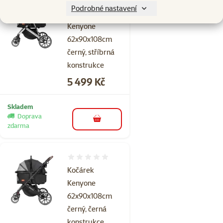
Hodnocení 0%
Podrobné nastavení
Kočárek
Kenyone
62x90x108cm
černý, stříbrná
konstrukce
Cena
5 499 Kč
Skladem
Doprava
do košíku
zdarma
Hodnocení 0%
Kočárek
Kenyone
62x90x108cm
černý, černá
konstrukce