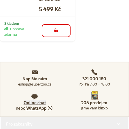
Cena
5 499 Kč
Skladem
Doprava
do košíku
zdarma
Napište nám
321 000 180
eshop@superzoo.cz
Po–Pá 7:00 – 18:00
Online chat
206 prodejen
nebo
WhatsApp
jsme vám blízko
Menu v patičce
Pro zákazníky