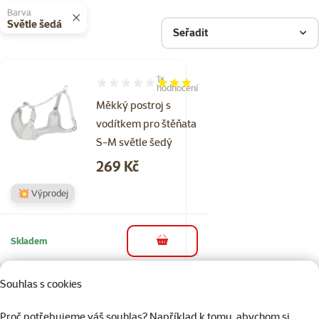
Barva
Světle šedá
Seřadit
1×
Hodnocení 60%, počet hodnocení: 1
hodnocení
Měkký postroj s
vodítkem pro štěňata
S-M světle šedý
Cena
269 Kč
💥 Výprodej
Skladem
do košíku
Souhlas s cookies
Hodnocení 0%
Přepravní box
Proč potřebujeme váš souhlas? Například k tomu, abychom si