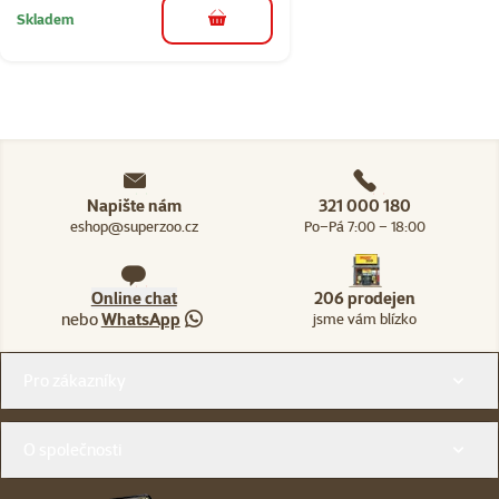
Skladem
do košíku
Napište nám
321 000 180
eshop@superzoo.cz
Po–Pá 7:00 – 18:00
Online chat
206 prodejen
nebo
WhatsApp
jsme vám blízko
Menu v patičce
Pro zákazníky
O společnosti