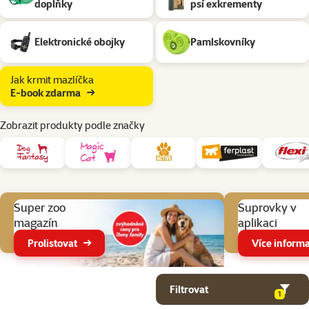
doplňky
psí exkrementy
Elektronické obojky
Pamlskovníky
Jak krmit mazlíčka
E-book zdarma
Zobrazit produkty podle značky
Aktuální akce
Super zoo
Suprovky v
magazín
aplikaci
Prolistovat
Více informa
Parametrický filtr
Vybrané filtry
Produkty v kategorii Pomůcky pro venčení psa
Filtrovat
1