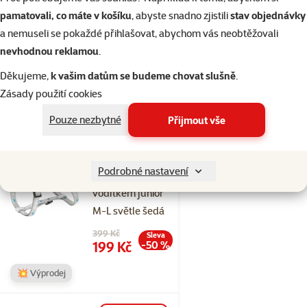
na kolečkách
pamatovali, co máte v košíku
, abyste snadno zjistili
stav objednávky
76cm šedý
a nemuseli se pokaždé přihlašovat, abychom vás neobtěžovali
Cena
2 399 Kč
nevhodnou reklamou
.
Děkujeme,
k vašim datům se budeme chovat slušně
.
Skladem
Zásady použití cookies
Doprava
do košíku
zdarma
Pouze nezbytné
Přijmout vše
Hodnocení 0%
Podrobné nastavení
Postroj H s
vodítkem junior
M-L světle šedá
Původní cena
399 Kč
Sleva
Cena
199 Kč
-50 %
💥 Výprodej