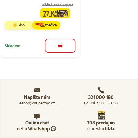
Běžná cena 129 Kč
77 Kč
family
cena
☀️Léto
značka
Skladem
do košíku
Napište nám
321 000 180
eshop@superzoo.cz
Po–Pá 7:00 – 18:00
Online chat
206 prodejen
nebo
WhatsApp
jsme vám blízko