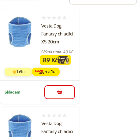
Hodnocení 0%
Vesta Dog
Fantasy chladící
XS 20cm
Běžná cena 149 Kč
89 Kč
family
cena
☀️Léto
značka
Skladem
do košíku
Hodnocení 0%
Vesta Dog
Fantasy chladící