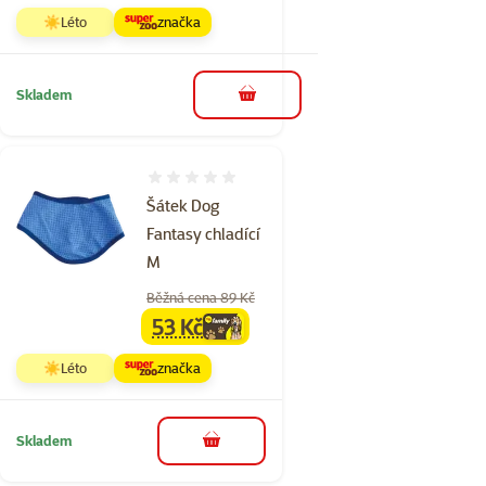
☀️Léto
značka
Skladem
do košíku
Hodnocení 0%
Šátek Dog
Fantasy chladící
M
Běžná cena 89 Kč
53 Kč
family
cena
☀️Léto
značka
Skladem
do košíku