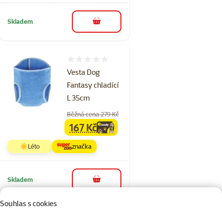
Skladem
do košíku
Hodnocení 0%
Vesta Dog
Fantasy chladící
L 35cm
Běžná cena 279 Kč
167 Kč
family
cena
☀️Léto
značka
Skladem
do košíku
Souhlas s cookies
Hodnocení 0%