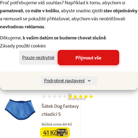
Proč potřebujeme váš souhlas? Například k tomu, abychom si
Vesta Dog
pamatovali, co máte v košíku
, abyste snadno zjistili
stav objednávky
Fantasy chladící
a nemuseli se pokaždé přihlašovat, abychom vás neobtěžovali
XL 40cm
nevhodnou reklamou
.
Běžná cena 399 Kč
Děkujeme,
k vašim datům se budeme chovat slušně
.
239 Kč
family
cena
Zásady použití cookies
☀️Léto
značka
Pouze nezbytné
Přijmout vše
Skladem
do košíku
Podrobné nastavení
2×
Hodnocení 100%, počet hodnocení: 2
hodnocení
Šátek Dog Fantasy
chladící S
Běžná cena 69 Kč
41 Kč
family
cena