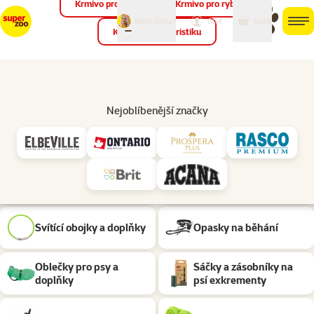
Krmivo pro ptáky
Krmivo pro ryby
můj
můj
Máte dotaz?
košík
účet
men
Krmivo pro teraristiku
Hled
Venčení psa
Pomůcky pro venčení psa Materiál: PVA materiál
Nejoblíbenější značky
Podkategorie
Obojky, psí známky a
Vodítka
adresáře
Postroje
Náhubky
Svítící obojky a doplňky
Opasky na běhání
Oblečky pro psy a
Sáčky a zásobníky na
doplňky
psí exkrementy