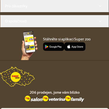
Menu v patičce
Pro zákazníky
O společnosti
Stáhněte si aplikaci Super zoo
206 prodejen,
jsme vám blízko