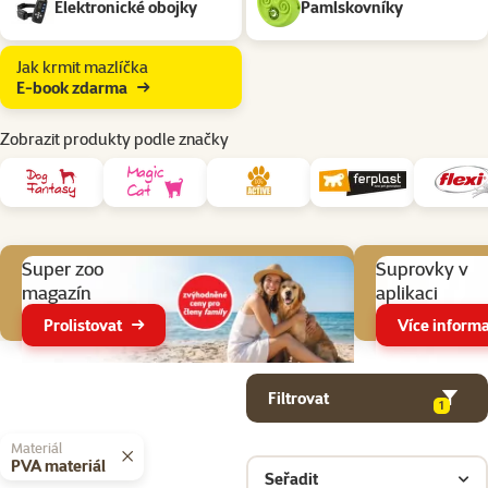
Elektronické obojky
Pamlskovníky
Jak krmit mazlíčka
E-book zdarma
Zobrazit produkty podle značky
Aktuální akce
Super zoo
Suprovky v
magazín
aplikaci
Prolistovat
Více informa
Parametrický filtr
Vybrané filtry
Produkty v kategorii Pomůcky pro venčení psa
Filtrovat
1
Materiál
PVA materiál
Seřadit