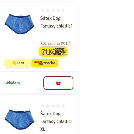
Hodnocení 0%
Šátek Dog
Fantasy chladící
L
Běžná cena 119 Kč
71 Kč
family
cena
☀️Léto
značka
Skladem
do košíku
Hodnocení 0%
Šátek Dog
Fantasy chladící
XL