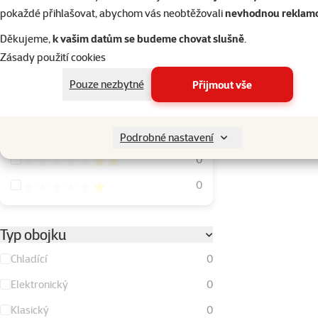
8 Kč
5 499 Kč
pokaždé přihlašovat, abychom vás neobtěžovali
nevhodnou reklam
Děkujeme,
k vašim datům se budeme chovat slušně
.
Hodnocení
Zásady použití cookies
Hodnocení 100%
2
Pouze nezbytné
Přijmout vše
Hodnocení 80%
1
Hodnocení 60%
0
Podrobné nastavení
Hodnocení 40%
0
Hodnocení 20%
0
Typ obojku
Chladící
0
Elektronický
0
Klasický
0