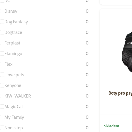
DC
0
Disney
0
Dog Fantasy
0
Dogtrace
0
Ferplast
0
Flamingo
0
Flexi
0
I love pets
0
Kenyone
0
Boty pro ps
KIWI WALKER
0
Magic Cat
0
My Family
0
Skladem
Non-stop
0