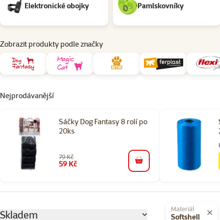
Elektronické obojky
Pamlskovníky
Zobrazit produkty podle značky
Nejprodávanější
Sáčky Dog Fantasy 8 rolí po
20ks
79 Kč
59 Kč
do košíku
Parametrický filtr
Vybrané filtry
Materiál
Skladem
Softshell