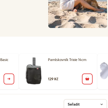
Basic
Pamlskovník Trixie 14cm
129 Kč
detail
do košíku
Seřadit