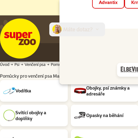
Advantix
Krm
Máte dotaz?
E-sh
Úvod
Psi
Venčení psa
Pomůcky pro venčení psa Materiál: Softshell
Pomůcky pro venčení psa Materiál: Softshell
Podkategorie
Obojky, psí známky a
Vodítka
adresáře
Svítící obojky a
Opasky na běhání
doplňky