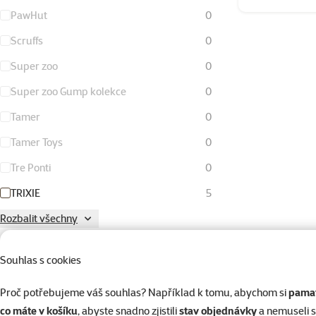
PawHut
0
Scruffs
0
Super zoo
0
Super zoo Gump kolekce
0
Tamer
0
Tamer Toys
0
Tre Ponti
0
TRIXIE
5
Rozbalit všechny
cena od-do
Souhlas s cookies
Proč potřebujeme váš souhlas? Například k tomu, abychom si
pamat
co máte v košíku
, abyste snadno zjistili
stav objednávky
a nemuseli 