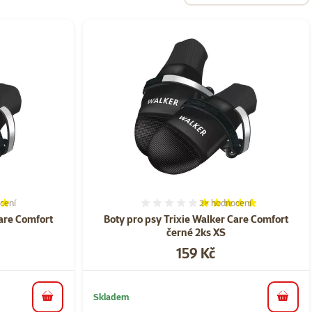
cení
2×
hodnocení
í 80%, počet hodnocení: 2
Hodnocení 100%, počet ho
Care Comfort
Boty pro psy Trixie Walker Care Comfort
černé 2ks XS
Cena
159 Kč
Skladem
do košíku
do koš