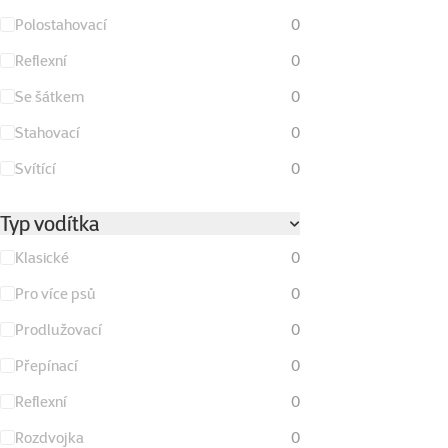
Polostahovací
0
Reflexní
0
Se šátkem
0
Stahovací
0
Svítící
0
Typ vodítka
Klasické
0
Pro více psů
0
Prodlužovací
0
Přepínací
0
Reflexní
0
Rozdvojka
0