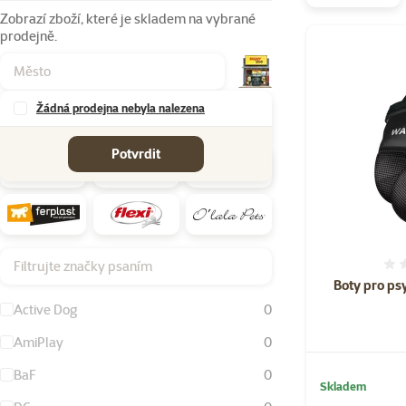
Zobrazí zboží, které je skladem na vybrané
prodejně.
Produkty v kate
Žádná prodejna nebyla nalezena
Značky
Potvrdit
Filtrujte značky psaním
Boty pro ps
Active Dog
0
AmiPlay
0
BaF
0
Skladem