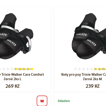
gorii Pomůcky pro venčení psa
1×
hodnocení
2×
hodno
Hodnocení 100%, počet hodnocení: 1
Hodnocen
y Trixie Walker Care Comfort
Boty pro psy Trixie Walker 
černé 2ks L
černé 2ks M
Cena
Cena
269 Kč
239 Kč
Skladem
do košíku