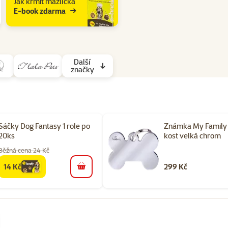
Jak krmit mazlíčka
E-book zdarma
Další
značky
Sáčky Dog Fantasy 1 role po
Známka My Family 
20ks
kost velká chrom
Běžná cena 24 Kč
14 Kč
299 Kč
family
cena
do košíku