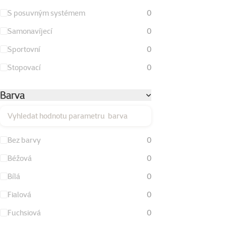
S posuvným systémem
0
Samonavíjecí
0
Sportovní
0
Stopovací
0
Barva
Vyhledat hodnotu parametru barva
Bez barvy
0
Béžová
0
Bílá
0
Fialová
0
Fuchsiová
0