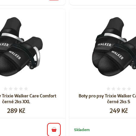
Hodnocení 0%
Hodnoce
y Trixie Walker Care Comfort
Boty pro psy Trixie Walker 
černé 2ks XXL
černé 2ks S
Cena
Cena
289 Kč
249 Kč
Skladem
do košíku