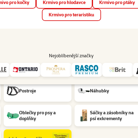
ivo pro kočky
Krmivo pro hlodavce
Krmivo pro ptáky
📱 Stáhněte si novou aplikaci Super zoo.
Více informací
Krmivo pro teraristiku
op
Akce a slevy
Prodejny
Služby
Poradna
Pomá
206
Nejoblíbenější značky
Postroje
Náhubky
Oblečky pro psy a
Sáčky a zásobníky na
doplňky
psí exkrementy