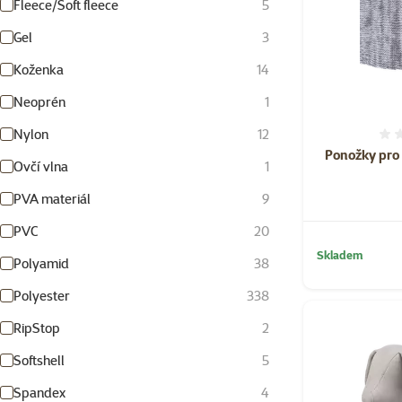
Fleece/Soft fleece
5
Gel
3
Koženka
14
Neoprén
1
Nylon
12
Ponožky pro 
Ovčí vlna
1
PVA materiál
9
PVC
20
Skladem
Polyamid
38
Polyester
338
RipStop
2
Softshell
5
Spandex
4