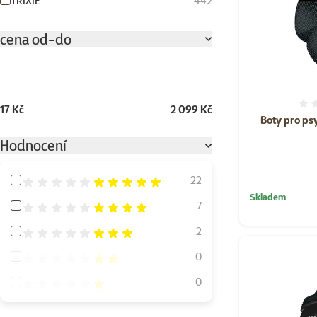
TRIXIE
442
cena od-do
17 Kč
2 099 Kč
Boty pro ps
Hodnocení
Hodnocení 100%
22
Skladem
Hodnocení 80%
7
Hodnocení 60%
2
Hodnocení 40%
0
Hodnocení 20%
0