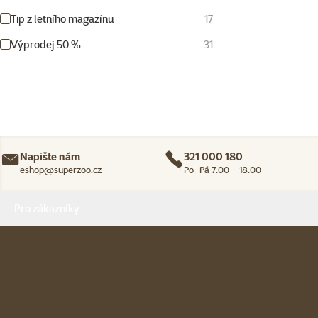
Tip z letního magazínu
17
Výprodej 50 %
31
Napište nám
321 000 180
eshop@superzoo.cz
Po–Pá 7:00 – 18:00
Menu v patičce
Pro zákazníky