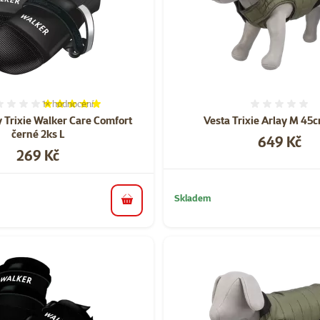
1×
hodnocení
Hodnocení 100%, počet hodnocení: 1
Hodnoce
y Trixie Walker Care Comfort
Vesta Trixie Arlay M 45
černé 2ks L
Cena
649 Kč
Cena
269 Kč
Skladem
do košíku