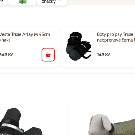
značky
Vesta Trixie Arlay M 45cm
Boty pro psy Trixie
khaki
neoprenové černá
649 Kč
149 Kč
do košíku
orii Oblečky pro psy a doplňky