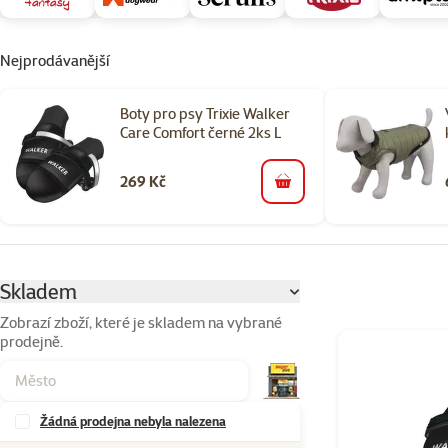
Nejprodávanější
Boty pro psy Trixie Walker
Care Comfort černé 2ks L
269 Kč
do košíku
Parametrický filtr
Vybrané filtry
Skladem
Zobrazí zboží, které je skladem na vybrané
prodejně.
Produkty v kateg
Žádná prodejna nebyla nalezena
Značky