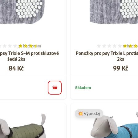
2×
hodnocení
1×
hodno
Hodnocení 70%, počet hodnocení: 2
Hodnocen
psy Trixie S-M protiskluzové
Ponožky pro psy Trixie L prot
šedá 2ks
2ks
Cena
Cena
84 Kč
99 Kč
Skladem
do košíku
💥 Výprodej