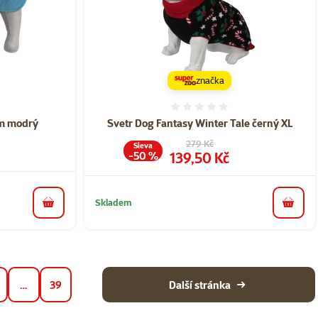
značka
ní 0%
Hodnocení 0%
cm modrý
Svetr Dog Fantasy Winter Tale černý XL
Původní cena
279 Kč
Sleva
Cena
139,50 Kč
-50 %
Skladem
do košíku
do koš
…
39
Další stránka