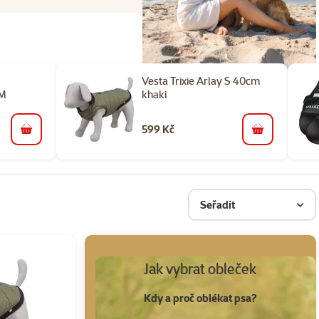
Vesta Trixie Arlay S 40cm
 M
khaki
599 Kč
do košíku
do košíku
Seřadit
Jak vybrat obleček
Kdy a proč oblékat psa?