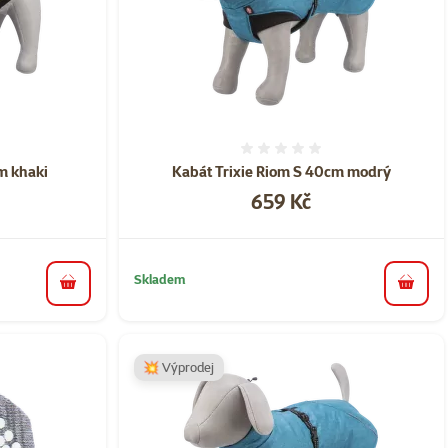
ní 0%
Hodnocení 0%
cm khaki
Kabát Trixie Riom S 40cm modrý
Cena
659 Kč
Skladem
do košíku
do koš
💥 Výprodej