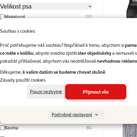
Velikost psa
Miniaturní
127
Malý
271
Souhlas s cookies
Střední
188
Proč potřebujeme váš souhlas? Například k tomu, abychom si
pamat
Velký
103
Boty pro ps
co máte v košíku
, abyste snadno zjistili
stav objednávky
a nemuseli 
Obří
29
pokaždé přihlašovat, abychom vás neobtěžovali
nevhodnou reklam
Děkujeme,
k vašim datům se budeme chovat slušně
.
Barva
Zásady použití cookies
Skladem
Béžová
Bílá
Hnědá
Modrá
Multicolor
Olivová
Oranžová
Průhledná
Růžová
Světle modrá
Tmavě modrá
Tmavě šedá
Tyrkysová
Zelená
Černá
Červená
Šedohnědá/taupe
Šedá
Žlutá
Pouze nezbytné
Přijmout vše
Materiál
Vyhledat hodnotu parametru materiál
Podrobné nastavení
Bavlna
84