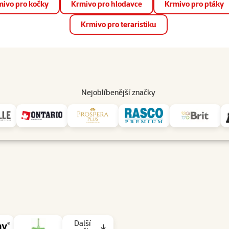
ivo pro kočky
Krmivo pro hlodavce
Krmivo pro ptáky
📱 Stáhněte si novou aplikaci Super zoo.
Více informací
Krmivo pro teraristiku
op
Akce a slevy
Prodejny
Služby
Poradna
Pomá
206
Nejoblíbenější značky
Další