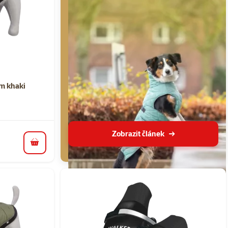
ní 0%
cm khaki
Zobrazit článek
do košíku