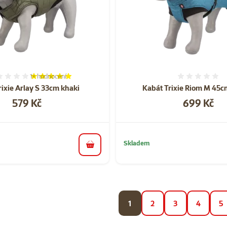
1×
hodnocení
Hodnocení 100%, počet hodnocení: 1
Hodnoce
rixie Arlay S 33cm khaki
Kabát Trixie Riom M 45
Cena
Cena
579 Kč
699 Kč
Skladem
do košíku
1
2
3
4
5