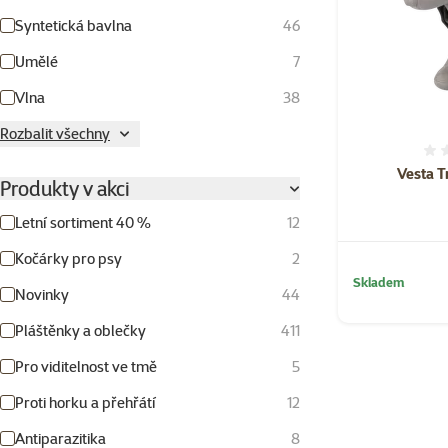
Syntetická bavlna
46
Umělé
7
Vlna
38
Rozbalit všechny
Vesta T
Produkty v akci
Letní sortiment 40 %
12
Kočárky pro psy
2
Skladem
Novinky
44
Pláštěnky a oblečky
411
Pro viditelnost ve tmě
5
Proti horku a přehřátí
12
Antiparazitika
8