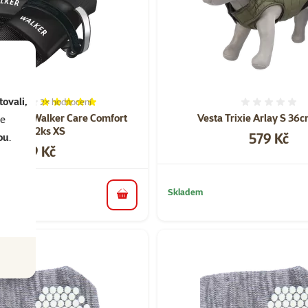
ovali,
2×
hodnocení
Hodnocení 100%, počet hodnocení: 2
Hodnoce
y Trixie Walker Care Comfort
Vesta Trixie Arlay S 36
se
černé 2ks XS
Cena
579 Kč
ou
.
Cena
159 Kč
Skladem
do košíku