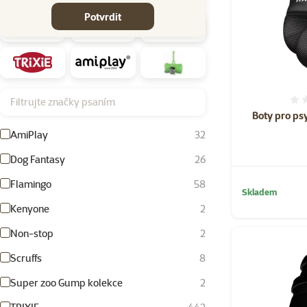
Potvrdit
Filtrujte značky psaním
Boty pro ps
AmiPlay
32
Dog Fantasy
26
Flamingo
58
Skladem
Kenyone
2
Non-stop
2
Scruffs
8
Super zoo Gump kolekce
2