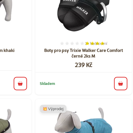
2×
hodnocení
ní 0%
Hodnocení 80%, počet ho
cm khaki
Boty pro psy Trixie Walker Care Comfort
černé 2ks M
Cena
239 Kč
Skladem
do košíku
do koš
💥 Výprodej