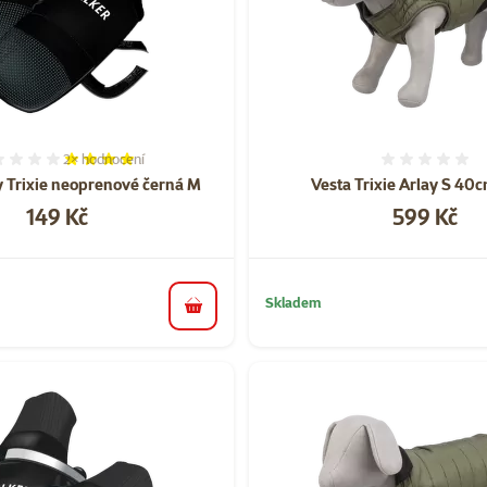
2×
hodnocení
Hodnocení 80%, počet hodnocení: 2
Hodnoce
y Trixie neoprenové černá M
Vesta Trixie Arlay S 40
Cena
Cena
149 Kč
599 Kč
Skladem
do košíku