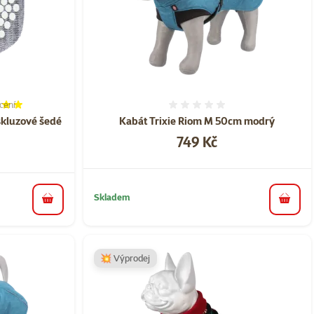
cení
í 100%, počet hodnocení: 1
Hodnocení 0%
iskluzové šedé
Kabát Trixie Riom M 50cm modrý
Cena
749 Kč
Skladem
do koš
do košíku
💥 Výprodej