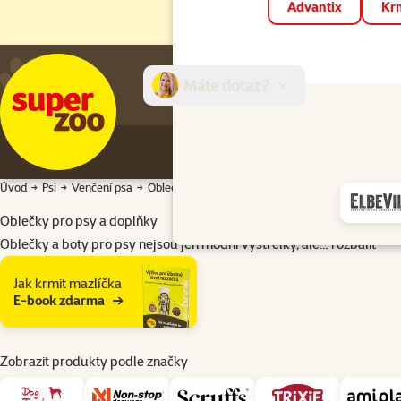
Advantix
Krm
Máte dotaz?
E-sh
Úvod
Psi
Venčení psa
Oblečky pro psy a doplňky
Oblečky pro psy a doplňky
Oblečky a boty pro psy nejsou jen módní výstřelky, ale…
rozbalit
Podkategorie
Jak krmit mazlíčka
E-book zdarma
Zobrazit produkty podle značky