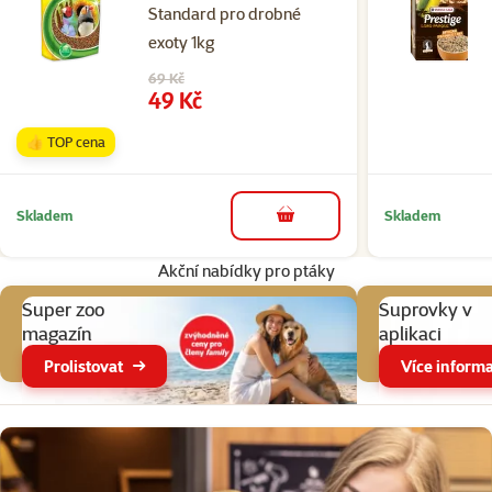
Standard pro drobné
exoty 1kg
Původní cena
69 Kč
Cena
49 Kč
👍 TOP cena
Skladem
Skladem
do košíku
Akční nabídky pro ptáky
Super zoo
Suprovky v
magazín
aplikaci
Prolistovat
Více informa