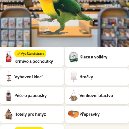
Podkategorie
🥜Vyvážená strava
Klece a voliéry
Krmivo a pochoutky
Vybavení klecí
Hračky
Péče o papoušky
Venkovní ptactvo
Hotely pro hmyz
Přepravky