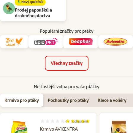
🦜Nový společník
Prodej papoušků a
drobného ptactva
Populární značky pro ptáky
Všechny značky
Nejčastější volba pro vaše ptáčky
Krmivo pro ptáky
Pochoutky pro ptáky
Klece a voliéry
4×
hodnocení
Hodnocení 100%, počet hodnocení: 4
Krmivo AVICENTRA