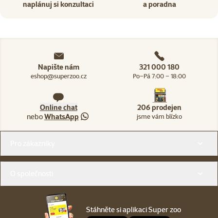
naplánuj si konzultaci
a poradna
Napište nám
321 000 180
eshop@superzoo.cz
Po–Pá 7:00 – 18:00
Online chat
206 prodejen
nebo
WhatsApp
jsme vám blízko
Menu v patičce
Pro zákazníky
O společnosti
Stáhněte si aplikaci Super zoo