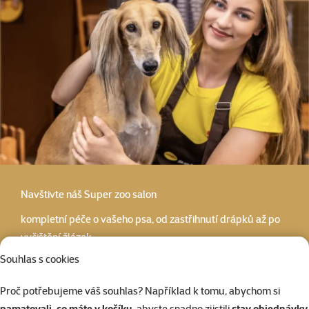
Navštivte náš
Super zoo salon
kompletní péče o vašeho psa, od zastřihnutí drápků až po
vyčištění žlázek
Souhlas s cookies
Super zoo salóny
Proč potřebujeme váš souhlas? Například k tomu, abychom si
pamatovali, co máte v košíku
, abyste snadno zjistili
stav objednávky