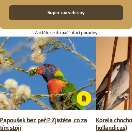
Super zoo veteriny
Začtěte se do naší ptačí poradny
Papoušek bez peří? Zjistěte, co za
Korela choch
tím stojí
hollandicus)