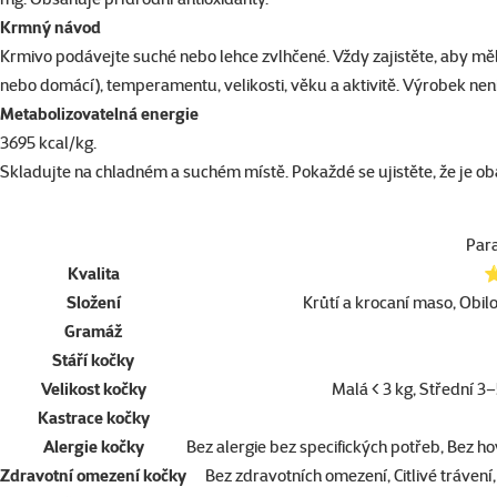
Krmný návod
Krmivo podávejte suché nebo lehce zvlhčené. Vždy zajistěte, aby měla
nebo domácí), temperamentu, velikosti, věku a aktivitě. Výrobek ne
Metabolizovatelná energie
3695 kcal/kg.
Skladujte na chladném a suchém místě. Pokaždé se ujistěte, že je o
Par
Kvalita
⭐
Složení
Krůtí a krocaní maso, Obilo
Gramáž
Stáří kočky
Velikost kočky
Malá < 3 kg, Střední 3–
Kastrace kočky
Alergie kočky
Bez alergie bez specifických potřeb, Bez ho
Zdravotní omezení kočky
Bez zdravotních omezení, Citlivé trávení