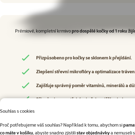
superzoo.product.detail.content
Prémiové, kompletní krmivo
pro dospělé kočky od 1 roku
žij
Přizpůsobeno pro kočky se sklonem k přejídání.
Zlepšení střevní mikroflóry a optimalizace tráven
Zajišťuje správný poměr vitamínů, minerálů a důl
Přizpůsobeno potřebám koček s nižší pohybovou 
Souhlas s cookies
Udržuje zdraví, vitalitu a ideální tělesnou kondici
Proč potřebujeme váš souhlas? Například k tomu, abychom si
pamat
Porovnejte Rasco Premium s vaším krmivem
co máte v košíku
, abyste snadno zjistili
stav objednávky
a nemuseli 