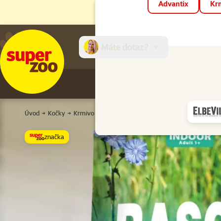
Advantix
Krm
Máte dotaz?
E-sh
Úvod
Kočky
Krmivo a pamlsky
Granule pro kočky
Pro dospě
značka