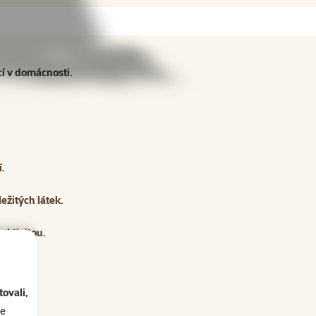
ící v domácnosti.
í.
ežitých látek.
aktivitou.
.
ovali,
se