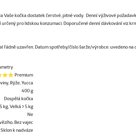
 Vaše kočka dostatek čerstvé, pitné vody. Denní výživové požadavky s
ní určený pro lidskou konzumaci. Doporučené denní dávkování viz krm
bal řádně uzavřen. Datum spotřeby/číslo šarže/výrobce: uvedeno na 
ametry
⭐⭐ Premium
viny, Rýže, Yucca
400 g
Dospělá kočka
5 kg, Velká > 5 kg
Ne
vězího, Bez vajec
, Sklon k nadváze