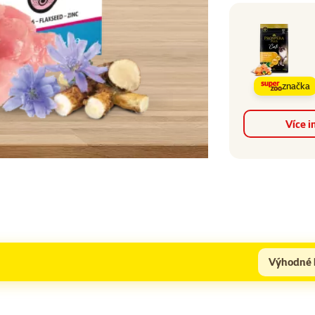
značka
Více i
Výhodné 