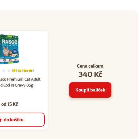
Cena celkem
1×
hodnocení
340 Kč
76
Hodnocení 80%, počet hodnocení: 1
asco Premium Cat Adult
zed Cod in Gravy 85g
Koupit balíček
od 15 Kč
do košíku