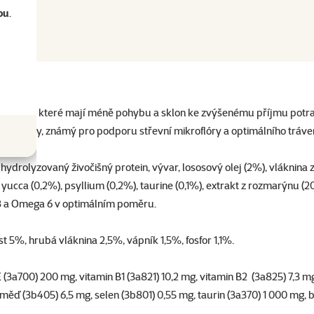
ou
.
mácnosti
, které mají méně pohybu a sklon ke zvýšenému příjmu potra
 čekanky, známý pro podporu střevní mikroflóry a optimálního tráven
 hydrolyzovaný živočišný protein, vývar, lososový olej (2%), vláknina 
cca (0,2%), psyllium (0,2%), taurine (0,1%), extrakt z rozmarýnu (20mg
 3 a Omega 6 v optimálním poměru.
 5%, hrubá vláknina 2,5%, vápník 1,5%, fosfor 1,1%.
 E (3a700) 200 mg, vitamin B1 (3a821) 10,2 mg, vitamin B2 (3a825) 7,3 m
 měď (3b405) 6,5 mg, selen (3b801) 0,55 mg, taurin (3a370) 1 000 mg, b