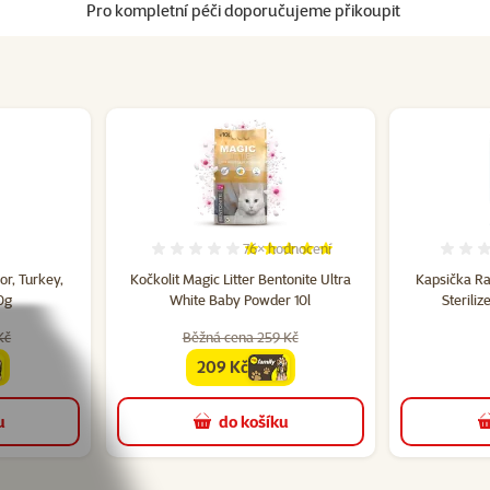
Pro kompletní péči doporučujeme přikoupit
76×
hodnocení
cení 0%
Hodnocení 97%, počet hodnocení: 
r, Turkey,
Kočkolit Magic Litter Bentonite Ultra
Kapsička R
0g
White Baby Powder 10l
Sterili
Kč
Běžná cena 259 Kč
209 Kč
family
cena
u
do košíku