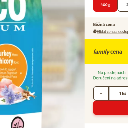
400 g
2
Běžná cena
Hlídat cenu a dostu
family
cena
Na prodejnách
Doručení na adres
Počet kusů *
ks
−