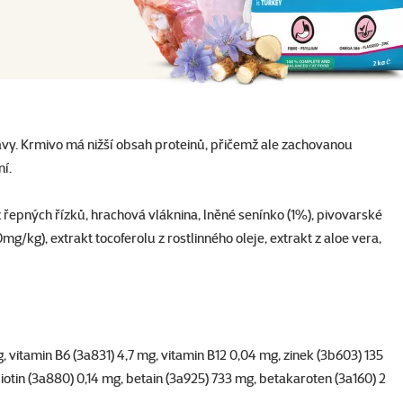
vy. Krmivo má nižší obsah proteinů, přičemž ale zachovanou
í.
z řepných řízků, hrachová vláknina, lněné senínko (1%), pivovarské
/kg), extrakt tocoferolu z rostlinného oleje, extrakt z aloe vera,
g, vitamin B6 (3a831) 4,7 mg, vitamin B12 0,04 mg, zinek (3b603) 135
iotin (3a880) 0,14 mg, betain (3a925) 733 mg, betakaroten (3a160) 2