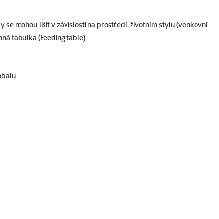
e mohou lišit v závislosti na prostředí, životním stylu (venkovní
ná tabulka (Feeding table).
obalu.