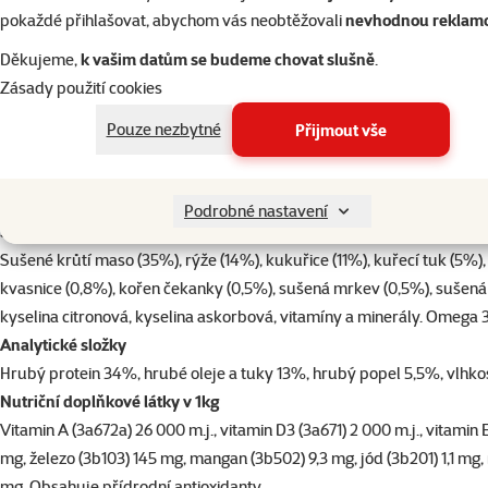
pokaždé přihlašovat, abychom vás neobtěžovali
nevhodnou reklam
Děkujeme,
k vašim datům se budeme chovat slušně
.
Zásady použití cookies
Pouze nezbytné
Přijmout vše
Prémiové, kompletní krmivo
pro dospělé kočky od 1 roku
žijící v do
potřebnou hladinu všech důležitých živin a minerálů. Obsahuje kořen
Podrobné nastavení
Složení
Sušené krůtí maso (35%), rýže (14%), kukuřice (11%), kuřecí tuk (5%),
kvasnice (0,8%), kořen čekanky (0,5%), sušená mrkev (0,5%), sušená yu
kyselina citronová, kyselina askorbová, vitamíny a minerály. Omega
Analytické složky
Hrubý protein 34%, hrubé oleje a tuky 13%, hrubý popel 5,5%, vlhkost
Nutriční doplňkové látky v 1kg
Vitamin A (3a672a) 26 000 m.j., vitamin D3 (3a671) 2 000 m.j., vitamin
mg, železo (3b103) 145 mg, mangan (3b502) 9,3 mg, jód (3b201) 1,1 mg,
mg. Obsahuje přídrodní antioxidanty.