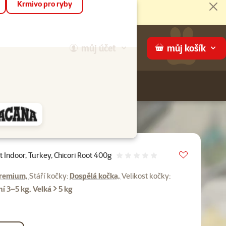
Krmivo pro ryby
Zav
můj
účet
můj
košík
Hledej
háme
Vložit do 
 Indoor, Turkey, Chicori Root 400g
Hodnocení 0%
emium,
Stáří kočky:
Dospělá kočka,
Velikost kočky:
ní 3–5 kg, Velká > 5 kg