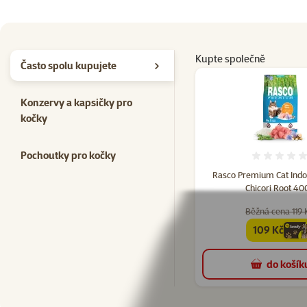
Kupte společně
Často spolu kupujete
Konzervy a kapsičky pro
kočky
Pochoutky pro kočky
Hodno
Rasco Premium Cat Indoo
Chicori Root 40
Běžná cena 119 
109 Kč
family
cena
do košík