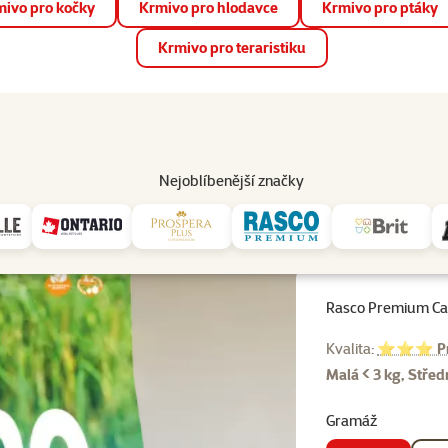
ivo pro kočky
Krmivo pro hlodavce
Krmivo pro ptáky
📱 Stáhněte si novou aplikaci Super zoo.
Více informací
Krmivo pro teraristiku
op
Akce a slevy
Prodejny
Služby
Poradna
Pomá
206
Nejoblíbenější značky
lé kočky
Rasco Premium Cat Indoor, Turkey, Chicori Root 400g
Rasco Premium Cat
Kvalita:
⭐⭐⭐ Pr
Malá < 3 kg, Střed
Gramáž