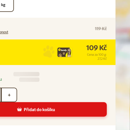
 kg
119 Kč
pnost
109 Kč
Cena za 100 g:
27,2 Kč
u
+
Přidat do košíku