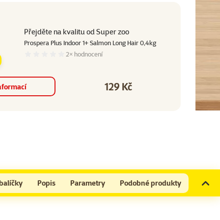
Přejděte na kvalitu od Super zoo
Prospera Plus Indoor 1+ Salmon Long Hair 0,4kg
2×
hodnocení
Hodnocení 0%, počet hodnocení: 2
129 Kč
Cena
nformací
balíčky
Popis
Parametry
Podobné produkty