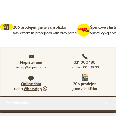
206 prodejen, jsme vám blízko
Špičkové vlast
Naši experti na prodejnách vám vždy poradí
Vlastní vývoj a v
Napište nám
321 000 180
eshop@superzoo.cz
Po–Pá 7:00 – 18:00
Online chat
206 prodejen
nebo
WhatsApp
jsme vám blízko
Menu v patičce
Pro zákazníky