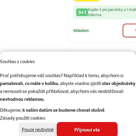
Kupte 4 psí pamlsky a 1 má
3+1
zdarma
Skladem
Hodnocení 10
Souhlas s cookies
Pochoutka R
Premium pr
Proč potřebujeme váš souhlas? Například k tomu, abychom si
sýru obalené
pamatovali, co máte v košíku
, abyste snadno zjistili
stav objednávky
kuřecím ma
a nemuseli se pokaždé přihlašovat, abychom vás neobtěžovali
Cena
74 Kč
nevhodnou reklamou
.
značka
Děkujeme,
k vašim datům se budeme chovat slušně
.
Zásady použití cookies
Kupte 4 psí pamlsky a 1 má
3+1
zdarma
Pouze nezbytné
Přijmout vše