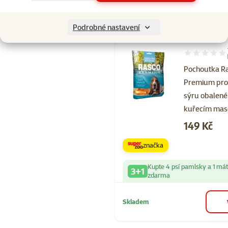
Skladem
Podrobné nastavení
Hodnocení 10
Pochoutka R
Premium pr
sýru obalené
kuřecím ma
Cena
149 Kč
značka
Kupte 4 psí pamlsky a 1 má
3+1
zdarma
Skladem