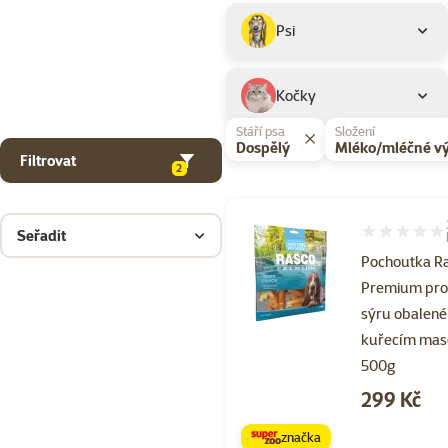
Podkategorie
Psi
Kočky
Stáří psa
Složení
Dospělý
Mléko/mléčné v
Filtrovat
2
Seřadit
Hodnocení 10
Pochoutka R
Premium pr
sýru obalené
kuřecím ma
500g
Cena
299 Kč
značka