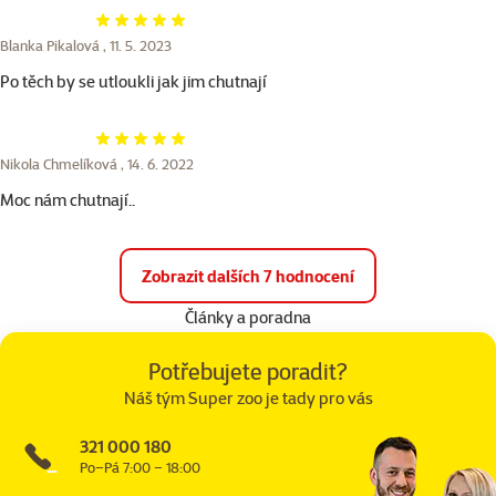
Hodnocení 100%
Blanka Pikalová ,
11. 5. 2023
Po těch by se utloukli jak jim chutnají
Hodnocení 100%
Nikola Chmelíková ,
14. 6. 2022
Moc nám chutnají..
Zobrazit dalších 7 hodnocení
Články a poradna
Potřebujete poradit?
Náš tým Super zoo je tady pro vás
321 000 180
Po–Pá 7:00 – 18:00