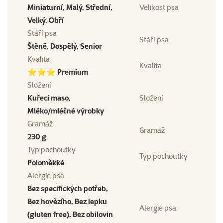
Miniaturní, Malý, Střední,
Velikost psa
Velký, Obří
Stáří psa
Stáří psa
Štěně, Dospělý, Senior
Kvalita
Kvalita
⭐⭐⭐ Premium
Složení
Kuřecí maso,
Složení
Mléko/mléčné výrobky
Gramáž
Gramáž
230 g
Typ pochoutky
Typ pochoutky
Poloměkké
Alergie psa
Bez specifických potřeb,
Bez hovězího, Bez lepku
Alergie psa
(gluten free), Bez obilovin