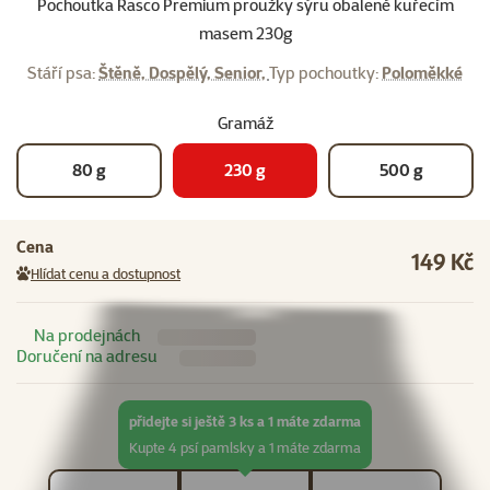
Pochoutka Rasco Premium proužky sýru obalené kuřecím
masem 230g
Stáří psa:
Štěně, Dospělý, Senior,
Typ pochoutky:
Poloměkké
Gramáž
80 g
230 g
500 g
Cena
149 Kč
Hlídat cenu a dostupnost
Na prodejnách
Doručení na adresu
přidejte si ještě 3 ks a 1 máte zdarma
Kupte 4 psí pamlsky a 1 máte zdarma
Počet kusů *