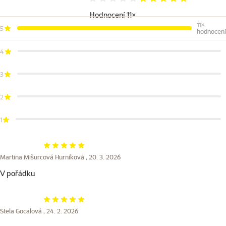
Hodnocení 100%
Hodnocení 11×
11×
5
hodnocení
4
3
2
1
Hodnocení 100%
Martina Mišurcová Hurníková ,
20. 3. 2026
V pořádku
Hodnocení 100%
Stela Gocalová ,
24. 2. 2026