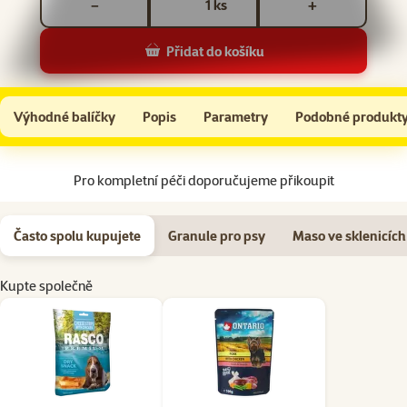
ks
−
+
Přidat do košíku
Pochoutka Rasco Premium proužky sýru obalené kuřecím masem 230g
Do košíku
Výhodné balíčky
Popis
Parametry
Podobné produkt
Na začátek stránky
Pro kompletní péči doporučujeme přikoupit
Často spolu kupujete
Granule pro psy
Maso ve sklenicích
Kupte společně