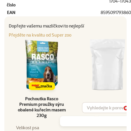
1704-17043
číslo
EAN
8595091793860
Dopřejte vašemu mazlíčkovi to nejlepší
Přejděte na kvalitu od Super zoo
značka
Pochoutka Rasco
Premium proužky sýru
Vyhledat produkt
obalené kuřecím masem
Vy
230g
Velikost psa