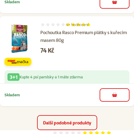
Skladem
do košíku
4×
hodnocení
Hodnocení 100%, počet hodnocení: 4
Pochoutka Rasco Premium plátky s kuřecím
masem 80g
Cena
74 Kč
značka
3+1
Kupte 4 psí pamlsky a 1 máte zdarma
Skladem
do košíku
Další podobné produkty