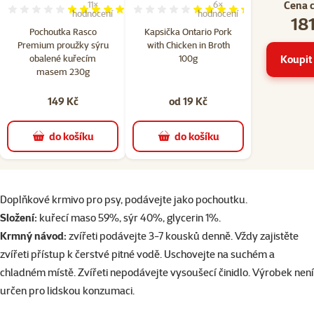
Cena 
11×
6×
Hodnocení 100%, počet hodnocení: 11
Hodnocení 87%, počet hodn
hodnocení
hodnocení
181
Pochoutka Rasco
Kapsička Ontario Pork
Premium proužky sýru
with Chicken in Broth
obalené kuřecím
100g
Koupit 
masem 230g
149 Kč
od 19 Kč
do košíku
do košíku
superzoo.product.detail.content
Doplňkové krmivo pro psy, podávejte jako pochoutku.
Složení:
kuřecí maso 59%, sýr 40%, glycerin 1%.
Krmný návod:
zvířeti podávejte 3-7 kousků denně. Vždy zajistěte
zvířeti přístup k čerstvé pitné vodě. Uschovejte na suchém a
chladném místě. Zvířeti nepodávejte vysoušecí činidlo. Výrobek není
určen pro lidskou konzumaci.