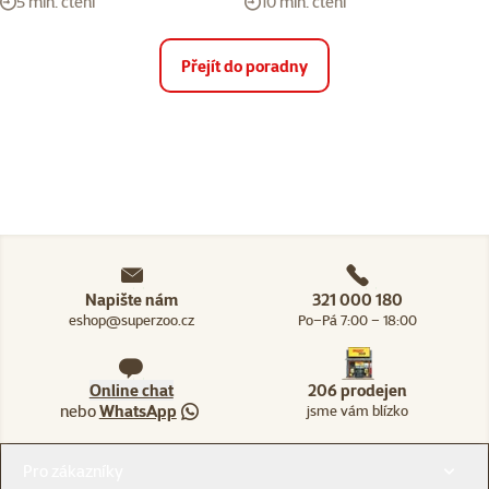
5 min. čtení
10 min. čtení
Přejít do poradny
Napište nám
321 000 180
eshop@superzoo.cz
Po–Pá 7:00 – 18:00
Online chat
206 prodejen
nebo
WhatsApp
jsme vám blízko
Menu v patičce
Pro zákazníky