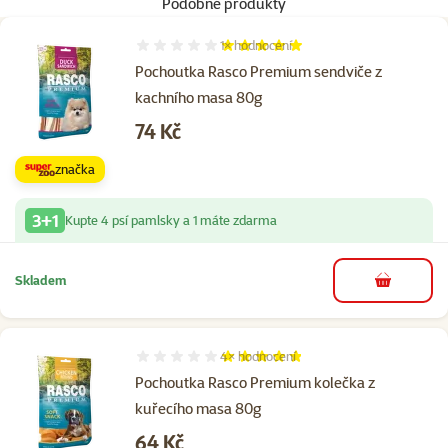
Podobné produkty
1×
hodnocení
Hodnocení 100%, počet hodnocení: 1
Pochoutka Rasco Premium sendviče z
kachního masa 80g
Cena
74 Kč
značka
3+1
Kupte 4 psí pamlsky a 1 máte zdarma
Skladem
do košíku
4×
hodnocení
Hodnocení 95%, počet hodnocení: 4
Pochoutka Rasco Premium kolečka z
kuřecího masa 80g
Cena
64 Kč