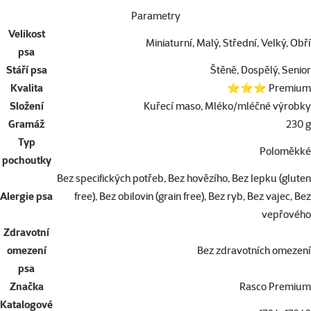
Parametry
Velikost
Miniaturní, Malý, Střední, Velký, Obří
psa
Stáří psa
Štěně, Dospělý, Senior
Kvalita
⭐⭐⭐ Premium
Složení
Kuřecí maso, Mléko/mléčné výrobky
Gramáž
230 g
Typ
Poloměkké
pochoutky
Bez specifických potřeb, Bez hovězího, Bez lepku (gluten
Alergie psa
free), Bez obilovin (grain free), Bez ryb, Bez vajec, Bez
vepřového
Zdravotní
omezení
Bez zdravotních omezení
psa
Značka
Rasco Premium
Katalogové