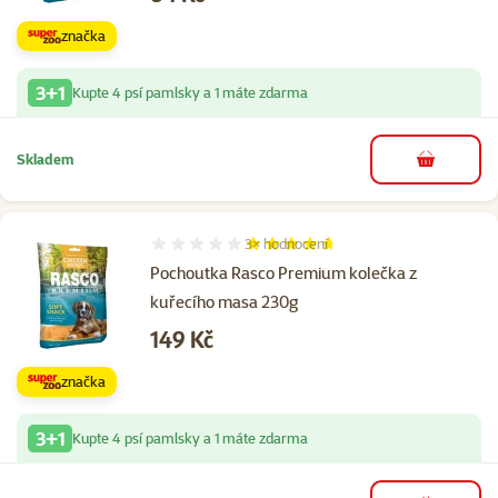
značka
3+1
Kupte 4 psí pamlsky a 1 máte zdarma
Skladem
do košíku
3×
hodnocení
Hodnocení 93%, počet hodnocení: 3
Pochoutka Rasco Premium kolečka z
kuřecího masa 230g
Cena
149 Kč
značka
3+1
Kupte 4 psí pamlsky a 1 máte zdarma