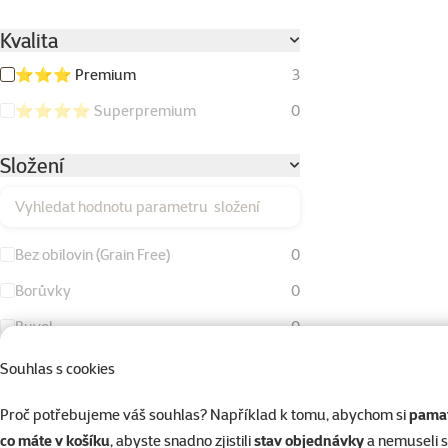
Kvalita
⭐⭐⭐ Premium
3
⭐⭐⭐⭐ Superpremium
0
Složení
Vyhledat hodnotu parametru složení
Bez obilovin (Grain Free)
0
Borůvky
0
Buvol
0
Buvolí kůže
0
Souhlas s cookies
Drůbeží tuk
0
Proč potřebujeme váš souhlas? Například k tomu, abychom si
pamat
Hovězí maso
0
co máte v košíku
, abyste snadno zjistili
stav objednávky
a nemuseli 