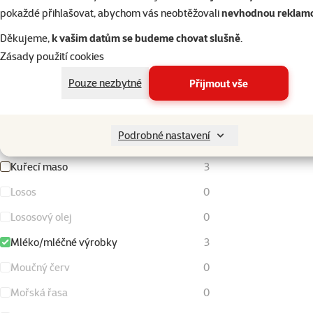
pokaždé přihlašovat, abychom vás neobtěžovali
nevhodnou reklam
Hrášek
0
Děkujeme,
k vašim datům se budeme chovat slušně
.
Jehněčí maso
0
Zásady použití cookies
Kachní maso
0
Pouze nezbytné
Přijmout vše
Krevety
0
Krůtí a krocaní maso
0
Podrobné nastavení
Kukuřice
0
Kuřecí maso
3
Losos
0
Lososový olej
0
Mléko/mléčné výrobky
3
Moučný červ
0
Mořská řasa
0