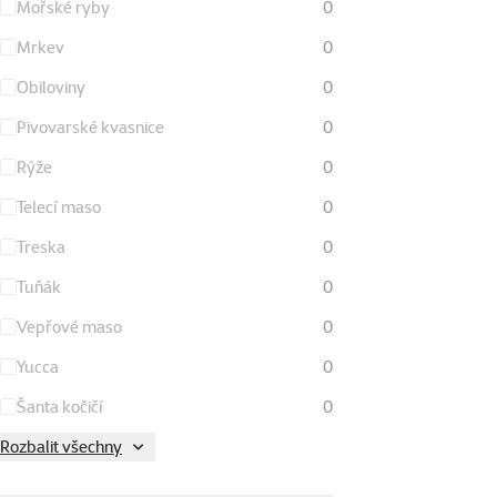
Mořské ryby
0
Mrkev
0
Obiloviny
0
Pivovarské kvasnice
0
Rýže
0
Telecí maso
0
Treska
0
Tuňák
0
Vepřové maso
0
Yucca
0
Šanta kočičí
0
Rozbalit všechny