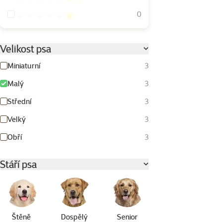
Hodnocení 20%
0
Velikost psa
Miniaturní
3
Malý
3
Střední
3
Velký
3
Obří
3
Stáří psa
Štěně
Dospělý
Senior