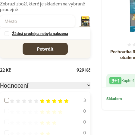
Zobrazí zboží, které je skladem na vybrané
prodejně.
Žádná prodejna nebyla nalezena
cena od-do
Potvrdit
Pochoutka 
obalen
22 Kč
929 Kč
3+1
Kupte 4
Hodnocení
Skladem
Hodnocení 100%
3
Hodnocení 80%
0
Hodnocení 60%
0
Hodnocení 40%
0