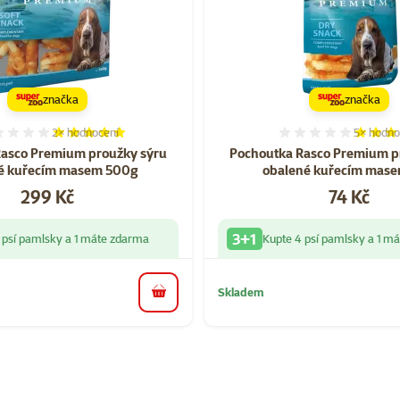
značka
značka
2×
hodnocení
5×
hodno
Hodnocení 100%, počet hodnocení: 2
Hodnocen
Rasco Premium proužky sýru
Pochoutka Rasco Premium p
é kuřecím masem 500g
obalené kuřecím mas
Cena
Cena
299 Kč
74 Kč
3+1
 psí pamlsky a 1 máte zdarma
Kupte 4 psí pamlsky a 1 m
Skladem
do košíku