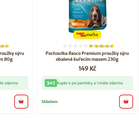
značka
cení
11×
hodnocení
í 100%, počet hodnocení: 5
Hodnocení 100%, počet ho
roužky sýru
Pochoutka Rasco Premium proužky sýru
em 80g
obalené kuřecím masem 230g
Cena
149 Kč
3+1
áte zdarma
Kupte 4 psí pamlsky a 1 máte zdarma
Skladem
do košíku
do koš