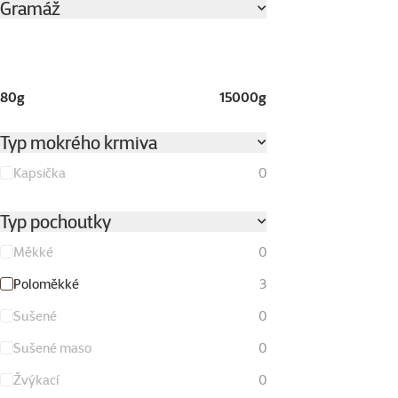
Gramáž
80g
15000g
Typ mokrého krmiva
Kapsička
0
Typ pochoutky
Měkké
0
Poloměkké
3
Sušené
0
Sušené maso
0
Žvýkací
0