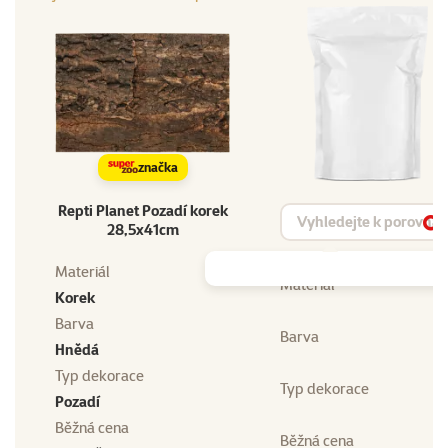
značka
Repti Planet Pozadí korek
Vyhledat produkt
28,5x41cm
Vy
Materiál
Materiál
Korek
Barva
Barva
Hnědá
Typ dekorace
Typ dekorace
Pozadí
Běžná cena
Běžná cena