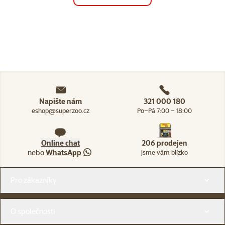
Napište nám
321 000 180
eshop@superzoo.cz
Po–Pá 7:00 – 18:00
Online chat
206 prodejen
nebo
WhatsApp
jsme vám blízko
Menu v patičce
Pro zákazníky
O společnosti