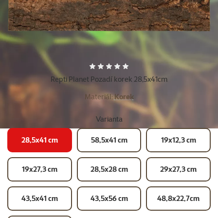
Další fotky
Hodnocení 0%
Repti Planet Pozadí korek 28,5x41cm
Materiál:
Korek
Varianta
28,5x41 cm
58,5x41 cm
19x12,3 cm
19x27,3 cm
28,5x28 cm
29x27,3 cm
43,5x41 cm
43,5x56 cm
48,8x22,7cm