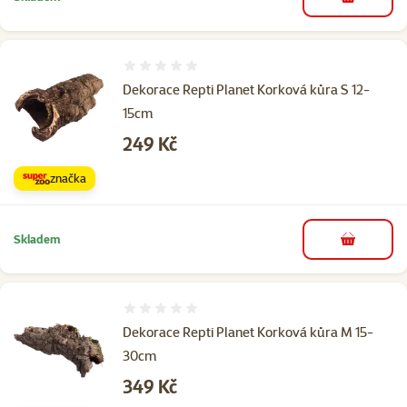
do košíku
Hodnocení 0%
Dekorace Repti Planet Korková kůra S 12-
15cm
Cena
249 Kč
značka
Skladem
do košíku
Hodnocení 0%
Dekorace Repti Planet Korková kůra M 15-
30cm
Cena
349 Kč