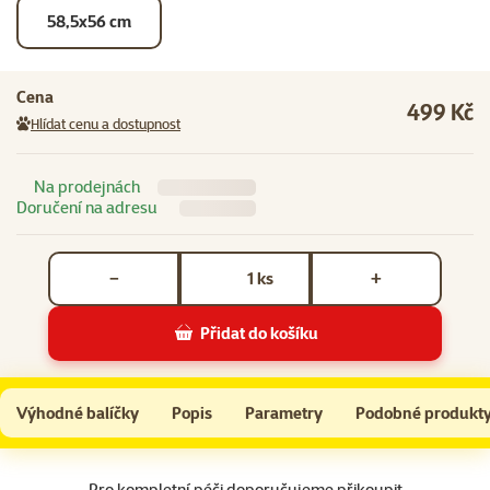
58,5x56 cm
Cena
499 Kč
Hlídat cenu a dostupnost
Na prodejnách
Doručení na adresu
Počet kusů *
ks
−
+
Přidat do košíku
Repti Planet Pozadí korek 28,5x41cm
Do košíku
Výhodné balíčky
Popis
Parametry
Podobné produkt
Na začátek stránky
Pro kompletní péči doporučujeme přikoupit