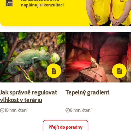
naplánuj si konzultaci
Jak správně regulovat
Tepelný gradient
vlhkost v teráriu
10 min. čtení
8 min. čtení
Přejít do poradny