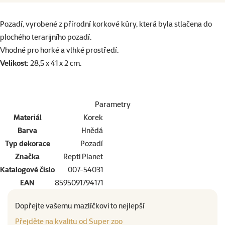
superzoo.product.detail.content
Pozadí, vyrobené z přírodní korkové kůry, která byla stlačena do
plochého terarijního pozadí.
Vhodné pro horké a vlhké prostředí.
Velikost:
28,5 x 41 x 2 cm.
Parametry
Materiál
Korek
Barva
Hnědá
Typ dekorace
Pozadí
Značka
Repti Planet
Katalogové číslo
007-54031
EAN
8595091794171
Dopřejte vašemu mazlíčkovi to nejlepší
Přejděte na kvalitu od Super zoo