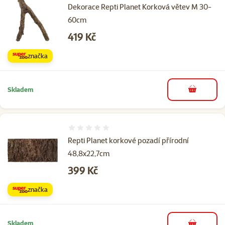
Dekorace Repti Planet Korková větev M 30-
60cm
Cena
419 Kč
značka
Skladem
do košíku
Hodnocení 0%
Repti Planet korkové pozadí přírodní
48,8x22,7cm
Cena
399 Kč
značka
Skladem