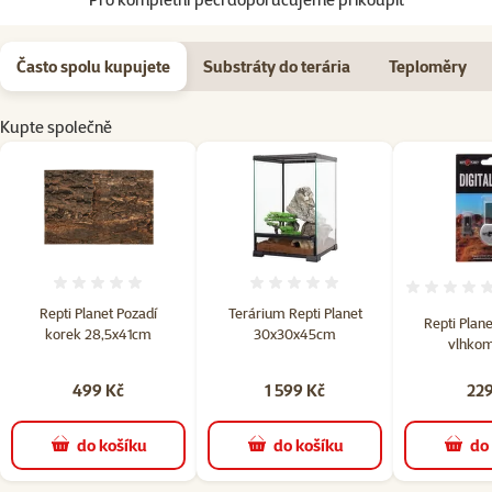
Často spolu kupujete
Substráty do terária
Teploměry
Kupte společně
Hodnocení 0%
Hodnocení 0%
Repti Planet Pozadí
Terárium Repti Planet
Repti Plan
korek 28,5x41cm
30x30x45cm
vlhkom
499 Kč
1 599 Kč
229
do košíku
do košíku
do