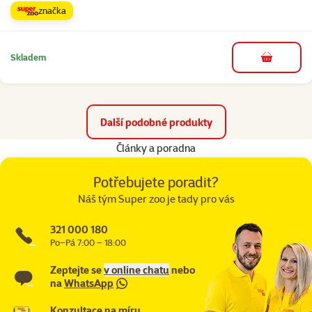
značka
Skladem
do košíku
Další podobné produkty
Články a poradna
Potřebujete poradit?
Náš tým Super zoo je tady pro vás
321 000 180
Po–Pá 7:00 – 18:00
Zeptejte se
v online chatu
nebo
na
WhatsApp
Konzultace na míru