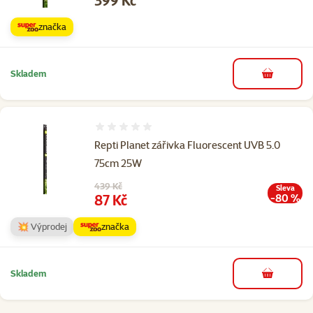
399 Kč
značka
Skladem
do košíku
Hodnocení 0%
Repti Planet zářivka Fluorescent UVB 5.0
75cm 25W
Původní cena
439 Kč
Sleva
Cena
87 Kč
-80 %
💥 Výprodej
značka
Skladem
do košíku