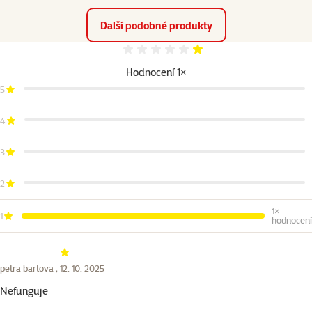
Další podobné produkty
Hodnocení 20%
Hodnocení 1×
5
4
3
2
1×
1
hodnocení
Hodnocení 20%
petra bartova ,
12. 10. 2025
Nefunguje