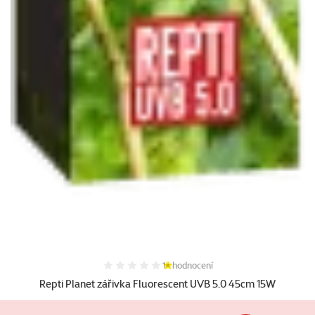
Hodnocení 20%, počet hodnocení:
1×
hodnocení
Repti Planet zářivka Fluorescent UVB 5.0 45cm 15W