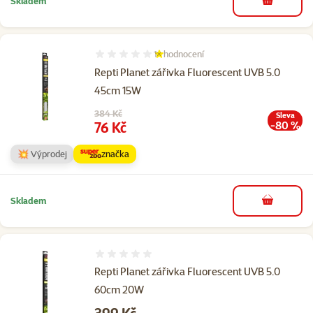
Skladem
do košíku
1×
hodnocení
Hodnocení 20%, počet hodnocení: 1
Repti Planet zářivka Fluorescent UVB 5.0
45cm 15W
Původní cena
384 Kč
Sleva
Cena
76 Kč
-80 %
💥 Výprodej
značka
Skladem
do košíku
Hodnocení 0%
Repti Planet zářivka Fluorescent UVB 5.0
60cm 20W
Cena