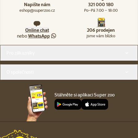
Napište nám
321 000 180
eshop@superzoo.cz
Po–Pá 7:00 – 18:00
Online chat
206 prodejen
nebo
WhatsApp
jsme vám blízko
Menu v patičce
Pro zákazníky
O společnosti
Stáhněte si aplikaci Super zoo