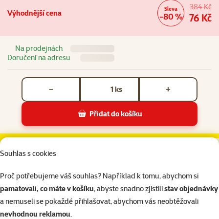
384 Kč
Sleva
Výhodnější cena
-80 %
76 Kč
Na prodejnách
Doručení na adresu
Počet kusů *
ks
−
+
Přidat do košíku
Repti Planet zářivka Fluorescent UVB 5.0 45cm 15W
Do košíku
Výhodné balíčky
Popis
Parametry
Podobné produkt
Souhlas s cookies
Na začátek stránky
Proč potřebujeme váš souhlas? Například k tomu, abychom si
Pro kompletní péči doporučujeme přikoupit
pamatovali, co máte v košíku
, abyste snadno zjistili
stav objednávky
a nemuseli se pokaždé přihlašovat, abychom vás neobtěžovali
Často spolu kupujete
Substráty do terária
Žárovky do ter
nevhodnou reklamou
.