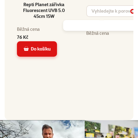
Repti Planet zářivka
Vyhledat produkt
Fluorescent UVB 5.0
Vy
45cm 15W
Běžná cena
Běžná cena
76 Kč
Do košíku