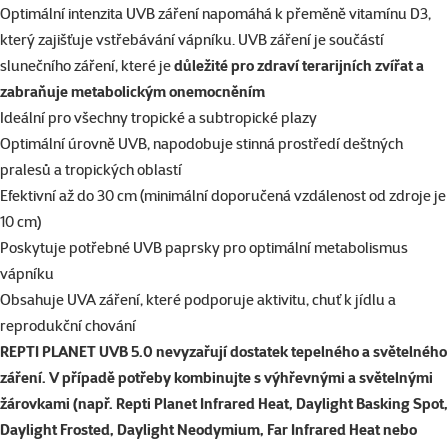
superzoo.product.detail.content
Optimální intenzita UVB záření napomáhá k přeměně vitamínu D3,
který zajišťuje vstřebávání vápníku. UVB záření je součástí
slunečního záření, které je
důležité pro zdraví terarijních zvířat a
zabraňuje metabolickým onemocněním
Ideální pro všechny tropické a subtropické plazy
Optimální úrovně UVB, napodobuje stinná prostředí deštných
pralesů a tropických oblastí
Efektivní až do 30 cm (minimální doporučená vzdálenost od zdroje je
10 cm)
Poskytuje potřebné UVB paprsky pro optimální metabolismus
vápníku
Obsahuje UVA záření, které podporuje aktivitu, chuť k jídlu a
reprodukční chování
REPTI PLANET UVB 5.0 nevyzařují dostatek tepelného a světelného
záření. V případě potřeby kombinujte s výhřevnými a světelnými
žárovkami (např. Repti Planet Infrared Heat, Daylight Basking Spot,
Daylight Frosted, Daylight Neodymium, Far Infrared Heat nebo