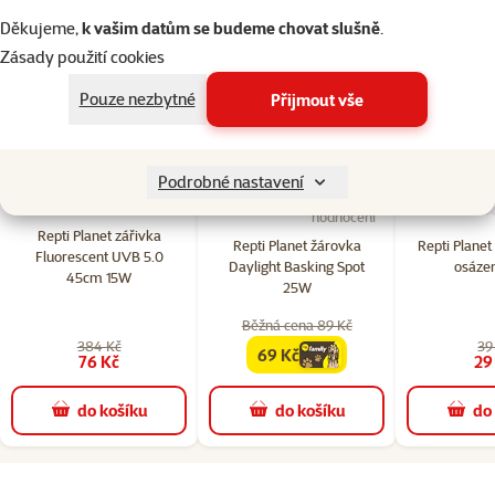
Děkujeme,
k vašim datům se budeme chovat slušně
.
Kupte společně
Zásady použití cookies
Pouze nezbytné
Přijmout vše
Sleva
-80 %
Podrobné nastavení
8×
1×
hodnocení
Hodnocení 20%, počet hodnocení: 1
Hodnocení 75%, počet hodn
hodnocení
Repti Planet zářivka
Repti Planet žárovka
Repti Planet
Fluorescent UVB 5.0
Daylight Basking Spot
osázen
45cm 15W
25W
Běžná cena 89 Kč
384 Kč
39
69 Kč
family
cena
76 Kč
29
do košíku
do košíku
do