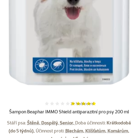
Hodnocení 100%, počet hodnocení:
2×
hodnocení
Šampon Beaphar IMMO Shield antiparazitní pro psy 200 ml
Stáří psa:
Štěně, Dospělý, Senior,
Doba účinnosti:
Krátkodobá
(do 5 týdnů),
Účinnost proti:
Blechám, Klíšťatům, Komárům,