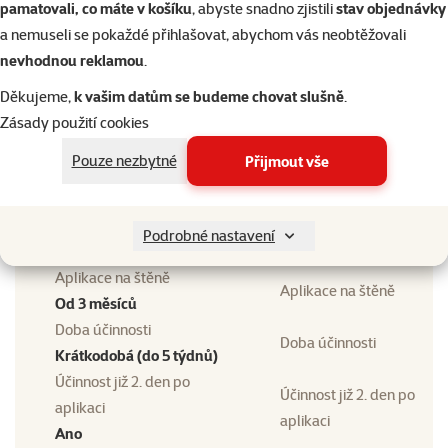
Typ antiparazitika
pamatovali, co máte v košíku
, abyste snadno zjistili
stav objednávky
Hubící
a nemuseli se pokaždé přihlašovat, abychom vás neobtěžovali
Druh antiparazitika
Druh antiparazitika
nevhodnou reklamou
.
Šampony
Domácnost s malými
Děkujeme,
k vašim datům se budeme chovat slušně
.
Domácnost s malými
dětmi
Zásady použití cookies
dětmi
Ano
Pouze nezbytné
Přijmout vše
Voděodolný
Voděodolný
Ne
Domácnost s kočkami
Podrobné nastavení
Domácnost s kočkami
Ano
Aplikace na štěně
Aplikace na štěně
Od 3 měsíců
Doba účinnosti
Doba účinnosti
Krátkodobá (do 5 týdnů)
Účinnost již 2. den po
Účinnost již 2. den po
aplikaci
aplikaci
Ano