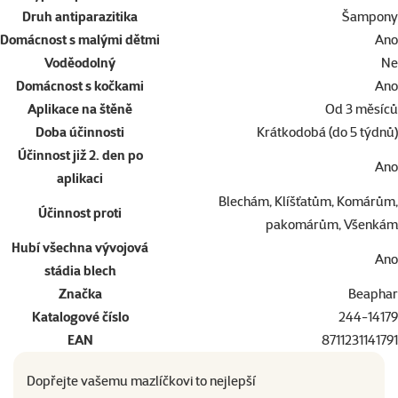
Druh antiparazitika
Šampony
Domácnost s malými dětmi
Ano
Voděodolný
Ne
Domácnost s kočkami
Ano
Aplikace na štěně
Od 3 měsíců
Doba účinnosti
Krátkodobá (do 5 týdnů)
Účinnost již 2. den po
Ano
aplikaci
Blechám, Klíšťatům, Komárům,
Účinnost proti
pakomárům, Všenkám
Hubí všechna vývojová
Ano
stádia blech
Značka
Beaphar
Katalogové číslo
244-14179
EAN
8711231141791
Dopřejte vašemu mazlíčkovi to nejlepší