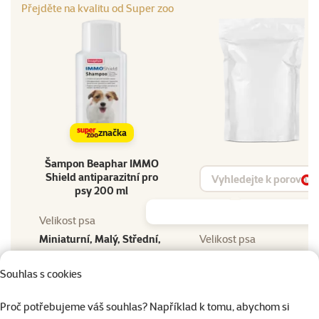
Přejděte na kvalitu od Super zoo
značka
Šampon Beaphar IMMO
Vyhledat produkt
Shield antiparazitní pro
Vy
psy 200 ml
Velikost psa
Miniaturní, Malý, Střední,
Velikost psa
Velký, Obří
Souhlas s cookies
Stáří psa
Stáří psa
Štěně, Dospělý, Senior
Proč potřebujeme váš souhlas? Například k tomu, abychom si
Typ antiparazitika