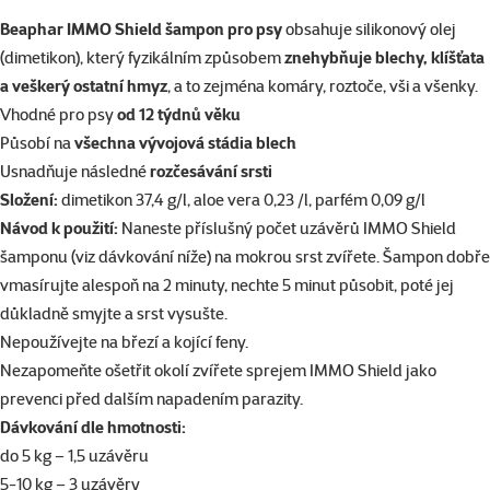
superzoo.product.detail.content
Beaphаr IMMO Shield šampon pro psy
obsahuje silikonový olej
(dimetikon), který fyzikálním způsobem
znehybňuje blechy, klíšťata
a veškerý ostatní hmyz
, a to zejména komáry, roztoče, vši a všenky.
Vhodné pro psy
od 12 týdnů věku
Působí na
všechna vývojová stádia blech
Usnadňuje následné
rozčesávání srsti
Složení:
dimetikon 37,4 g/l, aloe vera 0,23 /l, parfém 0,09 g/l
Návod k použití:
Naneste příslušný počet uzávěrů IMMO Shield
šamponu (viz dávkování níže) na mokrou srst zvířete. Šampon dobře
vmasírujte alespoň na 2 minuty, nechte 5 minut působit, poté jej
důkladně smyjte a srst vysušte.
Nepoužívejte na březí a kojící feny.
Nezapomeňte ošetřit okolí zvířete
sprejem IMMO Shield
jako
prevenci před dalším napadením parazity.
Dávkování dle hmotnosti:
do 5 kg – 1,5 uzávěru
5-10 kg – 3 uzávěry