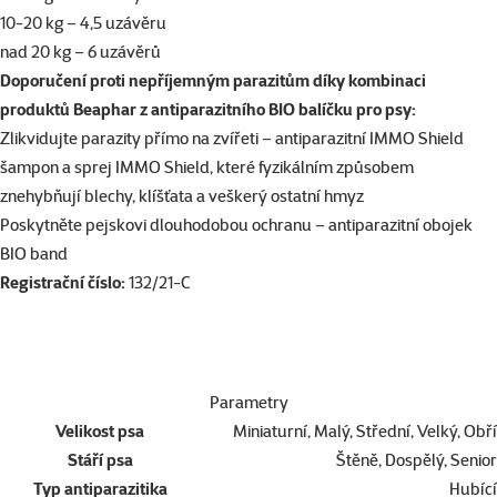
10-20 kg – 4,5 uzávěru
nad 20 kg – 6 uzávěrů
Doporučení proti nepříjemným parazitům díky kombinaci
produktů Beaphar z antiparazitního BIO balíčku pro psy:
Zlikvidujte parazity přímo na zvířeti – antiparazitní
IMMO Shield
šampon
a
sprej IMMO Shield
, které fyzikálním způsobem
znehybňují blechy, klíšťata a veškerý ostatní hmyz
Poskytněte pejskovi dlouhodobou ochranu – antiparazitní obojek
BIO band
Registrační číslo:
132/21-C
Parametry
Velikost psa
Miniaturní, Malý, Střední, Velký, Obří
Stáří psa
Štěně, Dospělý, Senior
Typ antiparazitika
Hubící