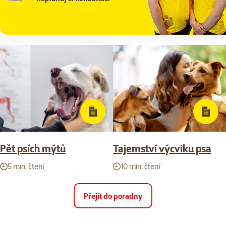
Pět psích mýtů
Tajemství výcviku psa
5 min. čtení
10 min. čtení
Přejít do poradny