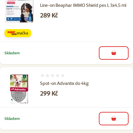
Line-on Beaphar IMMO Shield pes L 3x4,5 ml
Cena
289 Kč
značka
Skladem
do košíku
Hodnocení 0%
Spot-on Advantix do 4kg
Cena
299 Kč
Skladem
do košíku