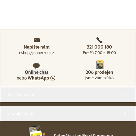
Napište nám
321 000 180
eshop@superzoo.cz
Po–Pá 7:00 – 18:00
Online chat
206 prodejen
nebo
WhatsApp
jsme vám blízko
Menu v patičce
Pro zákazníky
O společnosti
Stáhněte si aplikaci Super zoo