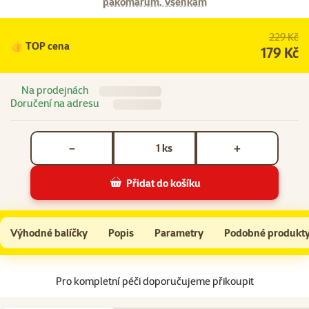
pakomárům, Všenkám
229 Kč
👍 TOP cena
179 Kč
Na prodejnách
Doručení na adresu
Počet kusů *
ks
−
+
Přidat do košíku
Šampon Beaphar IMMO Shield antiparazitní pro psy 200 ml
Do košíku
Výhodné balíčky
Popis
Parametry
Podobné produkt
Na začátek stránky
Pro kompletní péči doporučujeme přikoupit