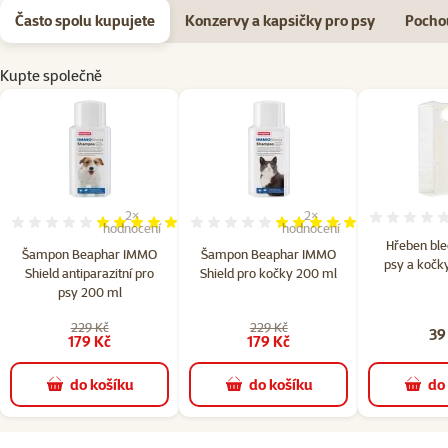
Často spolu kupujete
Konzervy a kapsičky pro psy
Pocho
Kupte společně
2×
2×
Hodnocení 100%, počet hodnocení: 2
Hodnocení 100%, počet hod
hodnocení
hodnocení
Hřeben ble
Šampon Beaphar IMMO
Šampon Beaphar IMMO
psy a kočky
Shield antiparazitní pro
Shield pro kočky 200 ml
psy 200 ml
229 Kč
229 Kč
39
179 Kč
179 Kč
do košíku
do košíku
do