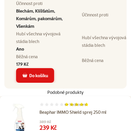
Účinnost proti
Blechám, Klíšťatům,
Účinnost proti
Komárům, pakomárům,
Všenkám
Hubí všechna vývojová
Hubí všechna vývojová
stádia blech
stádia blech
Ano
Běžná cena
Běžná cena
179 Kč
Do košíku
Podobné produkty
4×
hodnocení
Hodnocení 95%, počet hodnocení: 4
Beaphar IMMO Shield sprej 250 ml
Původní cena
389 Kč
Cena
239 Kč