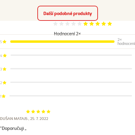
Další podobné produkty
Hodnocení 100%
Hodnocení 2×
2×
5
hodnocení
4
3
2
1
Hodnocení 100%
DUŠAN MATAJS ,
25. 7. 2022
“Doporučuji „