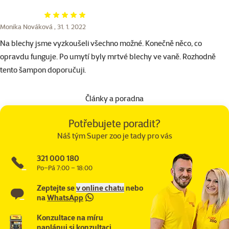
Hodnocení 100%
Monika Nováková ,
31. 1. 2022
Na blechy jsme vyzkoušeli všechno možné. Konečně něco, co
opravdu funguje. Po umytí byly mrtvé blechy ve vaně. Rozhodně
tento šampon doporučuji.
Články a poradna
Potřebujete poradit?
Náš tým Super zoo je tady pro vás
321 000 180
Po–Pá 7:00 – 18:00
Zeptejte se
v online chatu
nebo
na
WhatsApp
Konzultace na míru
naplánuj si konzultaci