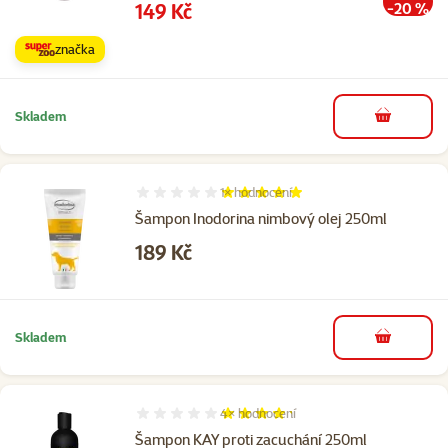
Cena
149 Kč
-20 %
značka
Skladem
do košíku
1×
hodnocení
Hodnocení 100%, počet hodnocení: 1
Šampon Inodorina nimbový olej 250ml
Cena
189 Kč
Skladem
do košíku
4×
hodnocení
Hodnocení 85%, počet hodnocení: 4
Šampon KAY proti zacuchání 250ml