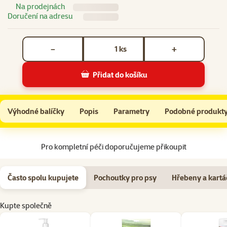
Na prodejnách
Doručení na adresu
Počet kusů *
ks
−
+
Přidat do košíku
Šampon Wilda Siberica Shed Control 400ml
Do košíku
Výhodné balíčky
Popis
Parametry
Podobné produkt
Na začátek stránky
Pro kompletní péči doporučujeme přikoupit
Často spolu kupujete
Pochoutky pro psy
Hřebeny a kartá
Kupte společně