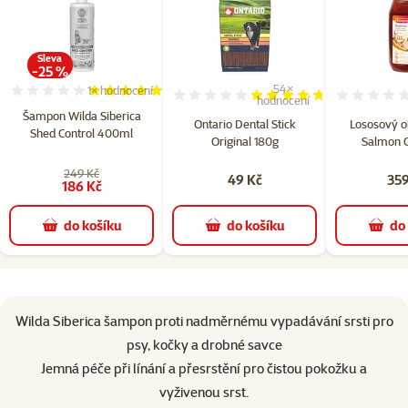
Sleva
-25 %
54×
1×
hodnocení
Hodnocení 100%, počet hodnocení: 1
Hodnocení 94%, počet hodn
hodnocení
Šampon Wilda Siberica
Ontario Dental Stick
Lososový o
Shed Control 400ml
Original 180g
Salmon O
249 Kč
49 Kč
359
186 Kč
do košíku
do košíku
do
superzoo.product.detail.content
Wilda Siberica šampon proti nadměrnému vypadávání srsti pro
psy, kočky a drobné savce
Jemná péče při línání a přesrstění pro čistou pokožku a
vyživenou srst.