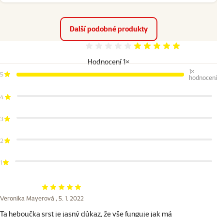
Další podobné produkty
Hodnocení 100%
Hodnocení 1×
1×
5
hodnocení
4
3
2
1
Hodnocení 100%
Veronika Mayerová ,
5. 1. 2022
Ta heboučka srst je jasný důkaz, že vše funguje jak má