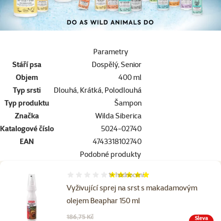
Parametry
Stáří psa
Dospělý, Senior
Objem
400 ml
Typ srsti
Dlouhá, Krátká, Polodlouhá
Typ produktu
Šampon
Značka
Wilda Siberica
Katalogové číslo
5024-02740
EAN
4743318102740
Podobné produkty
1×
hodnocení
Hodnocení 100%, počet hodnocení: 1
Vyživující sprej na srst s makadamovým
olejem Beaphar 150 ml
Původní cena
186,75 Kč
Sleva