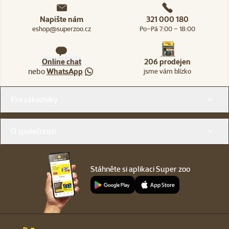
Napište nám
321 000 180
eshop@superzoo.cz
Po–Pá 7:00 – 18:00
Online chat
206 prodejen
nebo
WhatsApp
jsme vám blízko
Menu v patičce
Pro zákazníky
O společnosti
Stáhněte si aplikaci Super zoo