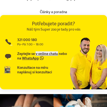
Články a poradna
Potřebujete poradit?
Náš tým Super zoo je tady pro vás
321 000 180
Po–Pá 7:00 – 18:00
Zeptejte se
v online chatu
nebo
na
WhatsApp
Konzultace na míru
naplánuj si konzultaci