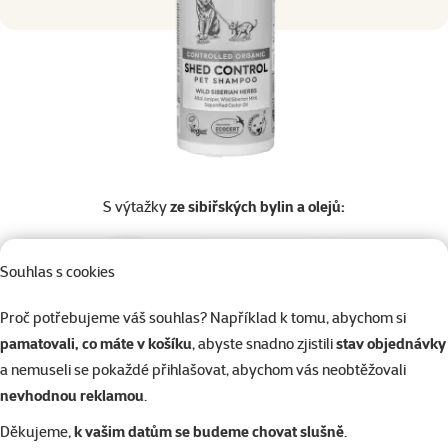
S výtažky
ze sibiřských bylin a olejů:
Souhlas s cookies
Proč potřebujeme váš souhlas? Například k tomu, abychom si
pamatovali, co máte v košíku
, abyste snadno zjistili
stav objednávky
Altajský jalovec
Sibiřská máta
Cedrový olej
a nemuseli se pokaždé přihlašovat, abychom vás neobtěžovali
nevhodnou reklamou
.
Pro koho je vhodný?
Děkujeme,
k vašim datům se budeme chovat slušně
.
Šampon Wilda Siberica
Shed Control
je vhodný pro psy, kočky