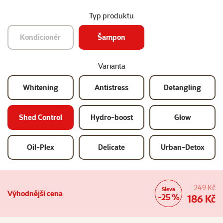
Typ produktu
Kondicionér
Šampon
Varianta
Whitening
Antistress
Detangling
Shed Control
Hydro-boost
Glow
Oil-Plex
Delicate
Urban-Detox
249 Kč
Sleva
Výhodnější cena
-25 %
186 Kč