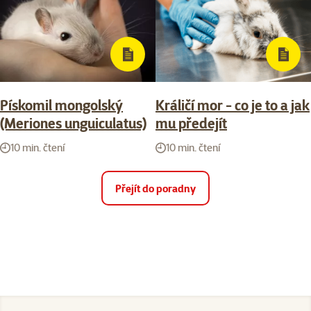
Pískomil mongolský
Králičí mor - co je to a jak
(Meriones unguiculatus)
mu předejít
10 min. čtení
10 min. čtení
Přejít do poradny