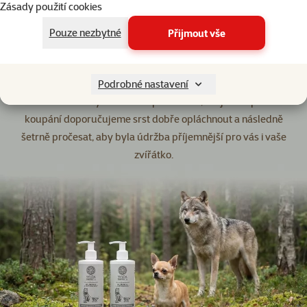
Zásady použití cookies
i drobné savce, kteří procházejí obdobím silnějšího línání nebo
přesrstění. Oceníte ho ve chvíli, kdy chcete srst i pokožku
Pouze nezbytné
Přijmout vše
šetrně umýt a dopřát jim pravidelnou péči bez zbytečné
zátěže.
Tip od odborníka:
Podrobné nastavení
V období línání bývá důležitá pravidelná, ale jemná péče. Po
koupání doporučujeme srst dobře opláchnout a následně
šetrně pročesat, aby byla údržba příjemnější pro vás i vaše
zvířátko.