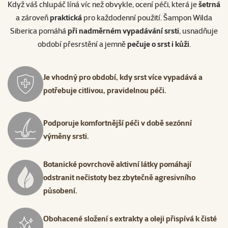
Když váš chlupáč líná víc než obvykle, ocení péči, která je
šetrná
a zároveň
praktická
pro každodenní použití. Šampon Wilda
Siberica pomáhá
při nadměrném vypadávání srsti
, usnadňuje
období přesrstění a jemně
pečuje o srst i kůži
.
Je vhodný pro období, kdy srst více vypadává a
potřebuje citlivou, pravidelnou péči.
Podporuje komfortnější péči v době sezónní
výměny srsti.
Botanické povrchově aktivní látky pomáhají
odstranit nečistoty bez zbytečně agresivního
působení.
Obohacené složení s extrakty a oleji přispívá k čisté