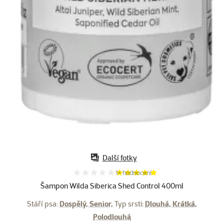
Další fotky
Hodnocení 100%, počet hodnocení:
1×
hodnocení
Šampon Wilda Siberica Shed Control 400ml
Stáří psa:
Dospělý, Senior,
Typ srsti:
Dlouhá, Krátká,
Polodlouhá