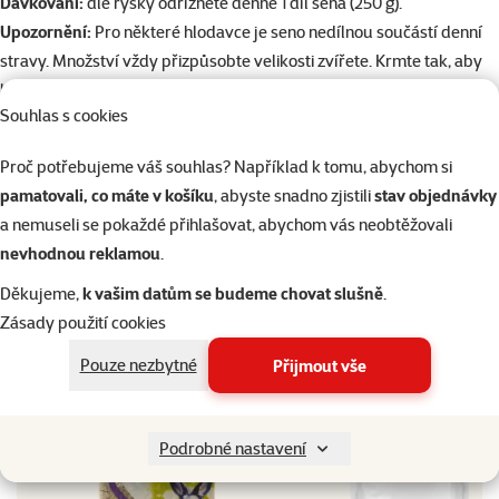
Dávkování:
dle rysky odřízněte denně 1 díl sena (250 g).
Upozornění:
Pro některé hlodavce je seno nedílnou součástí denní
stravy. Množství vždy přizpůsobte velikosti zvířete. Krmte tak, aby
ho měl vždy dostatek, ale aby se z něj nestala podestýlka (požírání
Souhlas s cookies
sena znehodnoceného výkaly může mít za následek zažívací potíže).
Proto je dobré seno umísťovat do tzv. seníků např.
G15-60901.
Proč potřebujeme váš souhlas? Například k tomu, abychom si
pamatovali, co máte v košíku
, abyste snadno zjistili
stav objednávky
Parametry
a nemuseli se pokaždé přihlašovat, abychom vás neobtěžovali
Gramáž
5 kg
nevhodnou reklamou
.
Značka
Rasco
Děkujeme,
k vašim datům se budeme chovat slušně
.
Katalogové číslo
145-0825
Zásady použití cookies
Dopřejte vašemu mazlíčkovi to nejlepší
Pouze nezbytné
Přijmout vše
Přejděte na kvalitu od Super zoo
Podrobné nastavení