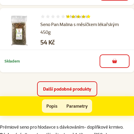
1×
hodnocení
Hodnocení 100%, počet hodnocení: 1
Seno Pan Malina s měsíčkem lékařským
450g
Cena
54 Kč
Skladem
do košíku
Další podobné produkty
Seno RASCO Compact 5kg
Popis
Parametry
Na začátek stránky
superzoo.product.detail.content
Prémiové seno pro hlodavce s dávkováním- doplňkové krmivo.