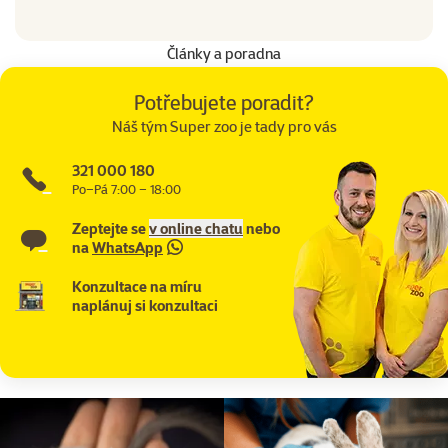
Články a poradna
Potřebujete poradit?
Náš tým Super zoo je tady pro vás
321 000 180
Po–Pá 7:00 – 18:00
Zeptejte se
v online chatu
nebo
na
WhatsApp
Konzultace na míru
naplánuj si konzultaci