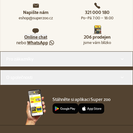
Napište nám
321 000 180
eshop@superzoo.cz
Po–Pá 7:00 – 18:00
Online chat
206 prodejen
nebo
WhatsApp
jsme vám blízko
Menu v patičce
Pro zákazníky
O společnosti
Stáhněte si aplikaci Super zoo