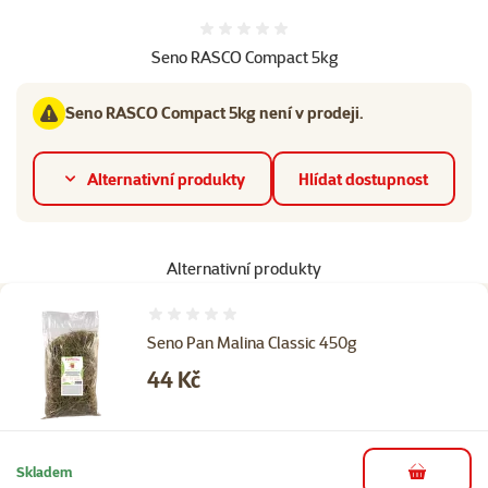
Hodnocení 0%
Seno RASCO Compact 5kg
Seno RASCO Compact 5kg není v prodeji.
Alternativní produkty
Hlídat dostupnost
Alternativní produkty
Hodnocení 0%
Seno Pan Malina Classic 450g
Cena
44 Kč
Skladem
do košíku