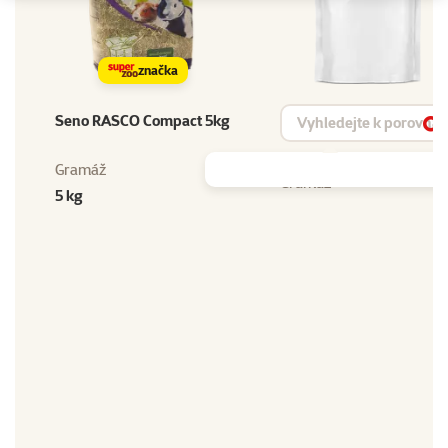
značka
Vyhledat produkt
Seno RASCO Compact 5kg
Vy
Gramáž
Gramáž
5 kg