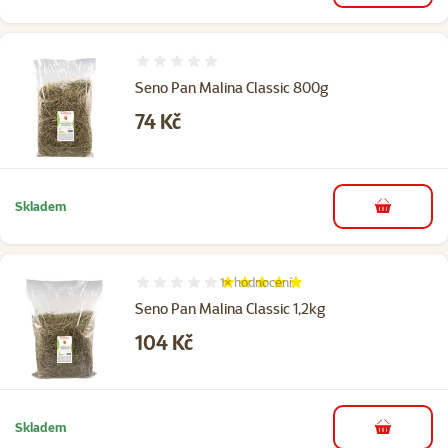
Hodnocení 0%
Seno Pan Malina Classic 800g
Cena
74 Kč
Skladem
do košíku
1×
hodnocení
Hodnocení 100%, počet hodnocení: 1
Seno Pan Malina Classic 1,2kg
Cena
104 Kč
Skladem
do košíku