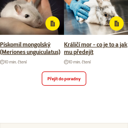
Pískomil mongolský
Králičí mor - co je to a jak
(Meriones unguiculatus)
mu předejít
10 min. čtení
10 min. čtení
Přejít do poradny