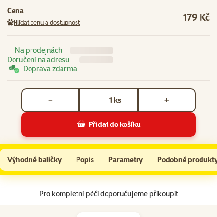
Cena
179 Kč
Hlídat cenu a dostupnost
Na prodejnách
Doručení na adresu
Doprava zdarma
Počet kusů *
ks
−
+
Přidat do košíku
Sera Baktopur 50ml
Do košíku
Výhodné balíčky
Popis
Parametry
Podobné produkt
Na začátek stránky
Pro kompletní péči doporučujeme přikoupit