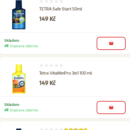
Hodnocení 0%
TETRA Safe Start 50ml
Cena
149 Kč
Skladem
do košíku
Doprava zdarma
Hodnocení 0%
Tetra VitaMinPro 3in1 100 ml
Cena
149 Kč
Skladem
do košíku
Doprava zdarma
4×
hodnocení