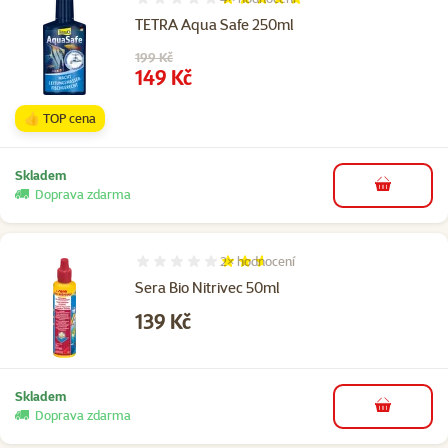
Hodnocení 100%, počet hodnocení: 4
TETRA Aqua Safe 250ml
Původní cena
199 Kč
Cena
149 Kč
👍 TOP cena
Skladem
do košíku
Doprava zdarma
2×
hodnocení
Hodnocení 50%, počet hodnocení: 2
Sera Bio Nitrivec 50ml
Cena
139 Kč
Skladem
do košíku
Doprava zdarma