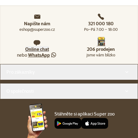
Napište nám
321 000 180
eshop@superzoo.cz
Po–Pá 7:00 – 18:00
Online chat
206 prodejen
nebo
WhatsApp
jsme vám blízko
Menu v patičce
Pro zákazníky
O společnosti
Stáhněte si aplikaci Super zoo