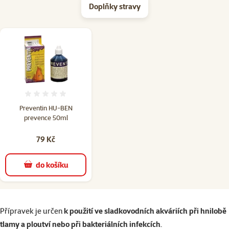
Doplňky stravy
Hodnocení 0%
Preventin HU-BEN
prevence 50ml
79 Kč
do košíku
superzoo.product.detail.content
Přípravek je určen
k použití ve sladkovodních akváriích při hnilobě
tlamy a ploutví nebo při bakteriálních infekcích
.