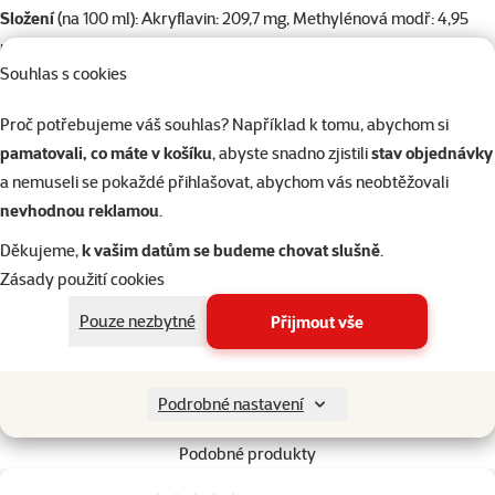
Složení
(na 100 ml): Akryflavin: 209,7 mg, Methylénová modř: 4,95
mg, Čištěná voda do 100 ml.
Souhlas s cookies
Upozornění:
Nepoužívat u zvířat určených ke konzumaci lidmi.
Uchovávejte pod zámkem a mimo dosah dětí a domácích zvířat.
Proč potřebujeme váš souhlas? Například k tomu, abychom si
Skladujte při pokojové teplotě a mimo dosah světla.
pamatovali, co máte v košíku
, abyste snadno zjistili
stav objednávky
Dávkování:
Jednou nebo dvakrát 1 ml na každých 20 litrů akvarijní
a nemuseli se pokaždé přihlašovat, abychom vás neobtěžovali
vody. Prosím, věnujte pozornost přiloženým instrukcím!
nevhodnou reklamou
.
Balení obsahuje 50 ml roztoku, který je vhodný pro ošetření vody o
objemu 800 litrů.
Děkujeme,
k vašim datům se budeme chovat slušně
.
Zásady použití cookies
Parametry
Pouze nezbytné
Přijmout vše
Objem
50 ml
Značka
SERA
Katalogové číslo
J1-02550
Podrobné nastavení
EAN
4001942025508
Podobné produkty