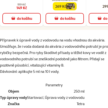
199 Kč
269 Kč
299
family
cena
149 Kč
do košíku
do košíku
do
superzoo.product.detail.content
Přípravek k úpravě vody z vodovodu na vodu vhodnou do akvária.
Umožňuje, že i voda dodaná do akvária z vodovodního potrubí je pro
rybičky bezpečná. Pro ryby škodlivé přísady a těžké kovy ve vodě z
vodovodního potrubí se zneškodní podobně jako filtrem. Přidají se
pozitivně působící, vitalizující vitamíny B.
Dávkování: aplikujte 5 ml na 10 l vody.
Parametry
Objem
250 ml
Typ úpravy vody
Startovací, Úprava vody z vodovodu
Značka
Tetra