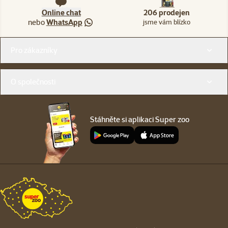
Online chat
206 prodejen
nebo
WhatsApp
jsme vám blízko
Menu v patičce
Pro zákazníky
O společnosti
Stáhněte si aplikaci Super zoo