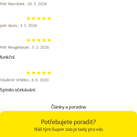
Petr Havránek ,
20. 5. 2026
Hodnocení 100%
petr daniv ,
3. 5. 2026
Hodnocení 100%
Petr Neugebauer ,
5. 2. 2026
funkční
Hodnocení 100%
Vladimír Vrťátko ,
6. 6. 2020
Splnilo očekávání.
Články a poradna
Potřebujete poradit?
Náš tým Super zoo je tady pro vás