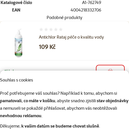
Katalogové číslo
A1-762749
EAN
4004218332706
Podobné produkty
Hodnocení 0%
Antichlor Rataj péče o kvalitu vody
Cena
109 Kč
Skladem
do košíku
Souhlas s cookies
Proč potřebujeme váš souhlas? Například k tomu, abychom si
4×
hodnocení
Hodnocení 85%, počet hodnocení: 4
TETRA Aqua Safe 50ml
pamatovali, co máte v košíku
, abyste snadno zjistili
stav objednávky
a nemuseli se pokaždé přihlašovat, abychom vás neobtěžovali
Cena
74 Kč
nevhodnou reklamou
.
Děkujeme,
k vašim datům se budeme chovat slušně
.