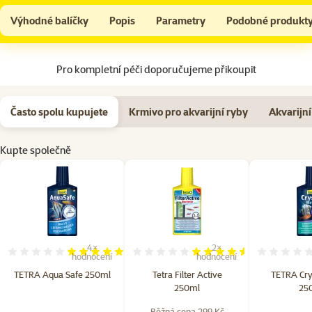
TETRA Aqua Safe 250ml
Do košíku
Výhodné balíčky
Popis
Parametry
Podobné produkt
Na začátek stránky
Pro kompletní péči doporučujeme přikoupit
Často spolu kupujete
Krmivo pro akvarijní ryby
Akvarijní 
Kupte společně
4×
2×
Hodnocení 100%, počet hodnocení: 4
Hodnocení 90%, počet hodn
hodnocení
hodnocení
TETRA Aqua Safe 250ml
Tetra Filter Active
TETRA Cry
250ml
25
Běžná cena 299 Kč