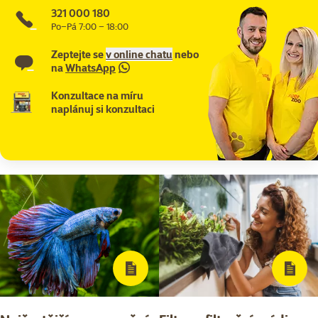
321 000 180
Po–Pá 7:00 – 18:00
Zeptejte se
v online chatu
nebo
na
WhatsApp
Konzultace na míru
naplánuj si konzultaci