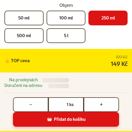
Objem
50 ml
100 ml
250 ml
500 ml
5 l
199 Kč
👍 TOP cena
149 Kč
Na prodejnách
Doručení na adresu
Počet kusů *
ks
−
+
Přidat do košíku