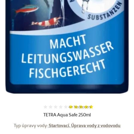
Hodnocení 100%, počet hodnocení:
4×
hodnocení
TETRA Aqua Safe 250ml
Typ úpravy vody:
Startovací, Úprava vody z vodovodu