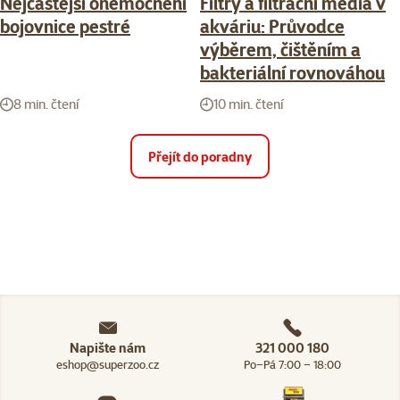
Nejčastější onemocnění
Filtry a filtrační média v
bojovnice pestré
akváriu: Průvodce
výběrem, čištěním a
bakteriální rovnováhou
8 min. čtení
10 min. čtení
Přejít do poradny
Napište nám
321 000 180
eshop@superzoo.cz
Po–Pá 7:00 – 18:00