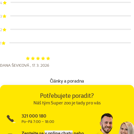
4
3
2
1
Hodnocení 100%
DANA ŠEVICOVÁ ,
17. 3. 2026
Články a poradna
Potřebujete poradit?
Náš tým Super zoo je tady pro vás
321 000 180
Po–Pá 7:00 – 18:00
Zeptejte se
v online chatu
nebo