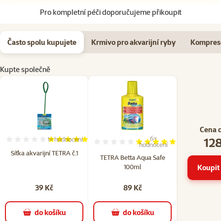
Pro kompletní péči doporučujeme přikoupit
Často spolu kupujete
Krmivo pro akvarijní ryby
Kompreso
Kupte společně
Cena 
128
6×
1×
hodnocení
Hodnocení 100%, počet hodnocení: 1
Hodnocení 97%, počet hodn
hodnocení
Síťka akvarijní TETRA č.1
TETRA Betta Aqua Safe
100ml
Koupit 
39 Kč
89 Kč
do košíku
do košíku