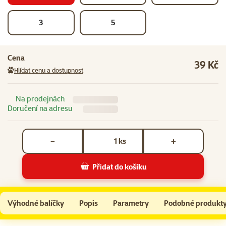
3
5
Cena
39 Kč
Hlídat cenu a dostupnost
Na prodejnách
Doručení na adresu
Počet kusů *
ks
−
+
Přidat do košíku
Síťka akvarijní TETRA č.1
Do košíku
Výhodné balíčky
Popis
Parametry
Podobné produkt
Na začátek stránky