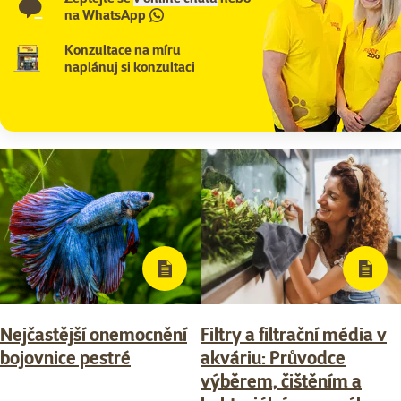
na
WhatsApp
Konzultace na míru
naplánuj si konzultaci
Nejčastější onemocnění
Filtry a filtrační média v
bojovnice pestré
akváriu: Průvodce
výběrem, čištěním a