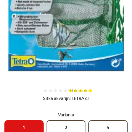
Hodnocení 100%, počet hodnocení:
1×
hodnocení
Síťka akvarijní TETRA č.1
Varianta
1
2
4