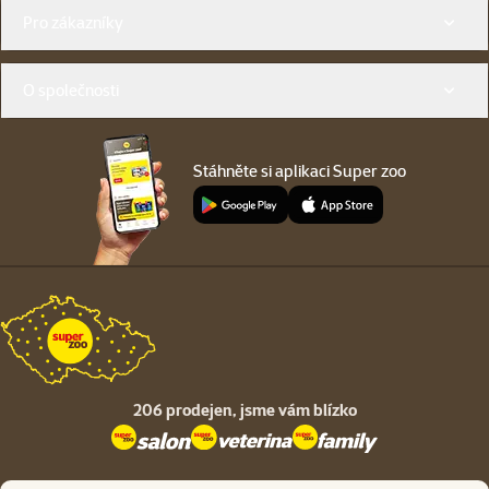
Menu v patičce
Pro zákazníky
O společnosti
Stáhněte si aplikaci Super zoo
206 prodejen,
jsme vám blízko