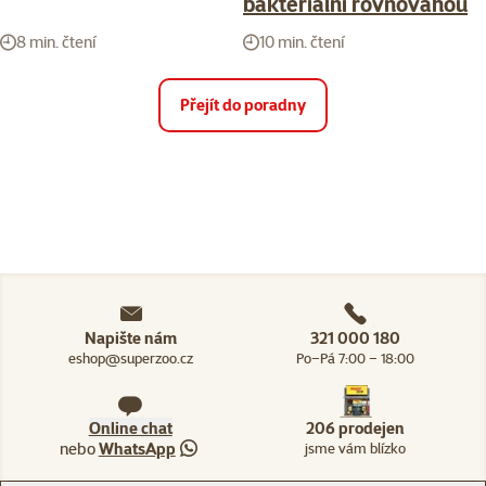
bakteriální rovnováhou
8 min. čtení
10 min. čtení
Přejít do poradny
Napište nám
321 000 180
eshop@superzoo.cz
Po–Pá 7:00 – 18:00
Online chat
206 prodejen
nebo
WhatsApp
jsme vám blízko