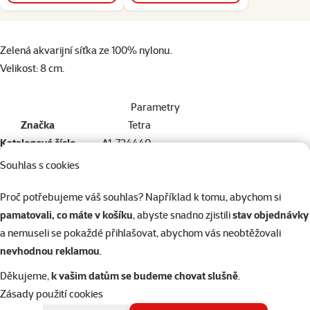
superzoo.product.detail.content
Zelená akvarijní síťka ze 100% nylonu.
Velikost: 8 cm.
Parametry
Značka
Tetra
Katalogové číslo
A1-724440
EAN
4004218724440
Souhlas s cookies
Podobné produkty
Proč potřebujeme váš souhlas? Například k tomu, abychom si
1×
hodnocení
Hodnocení 100%, počet hodnocení: 1
pamatovali, co máte v košíku
, abyste snadno zjistili
stav objednávky
Škrabka MARINA akvarijní se žiletkou
a nemuseli se pokaždé přihlašovat, abychom vás neobtěžovali
Cena
139 Kč
nevhodnou reklamou
.
Děkujeme,
k vašim datům se budeme chovat slušně
.
Zásady použití cookies
Skladem