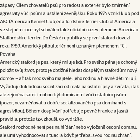
zápasy. Cílem chovatelů psů pro radost a exteriér bylo zmírnění
agresivity vůči psům a ustálení zevnějšku. Roku 1974 vznikl klub pod
AKC (American Kennel Club) Staffordshire Terrier Club of America a
ve stejném roce byl schválen také oficiální název plemene American
Staffordshire Terrier. Do České republiky se první staford dovezl
roku 1989. Americký pitbulteriér není uznaným plemenem FCI.
Povaha
Americký staford je pes, který miluje lidi. Pro svého pána je ochotný
položit svůj život, proto je obtížné hledat dospělým stafordům nový
domov – až tak moc svého majitele, jeho rodinu a hlavně děti milují.
Vyžadují důkladnou socializaci od mala na ostatní psy a zvířata, i tak
ale zejména samci mohou být dominantní vůči ostatním psům
(pozor, nezaměňovat u dobře socializovaného psa dominanci s
agresivitou). Během dospívání potřebuje pevné hranice a jasná
pravidla, protože tzv. zkouší, co vydržíte.
Staford rozhodně není pes na hlídání nebo vyloženě osobní obranu,
ale umí vyhodnocovat situaci a když je třeba, svou rodinu chrání.