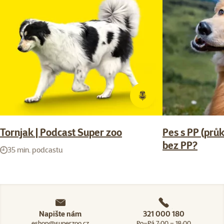
Tornjak | Podcast Super zoo
Pes s PP (pr
bez PP?
35 min. podcastu
Napište nám
321 000 180
eshop@superzoo.cz
Po–Pá 7:00 – 18:00