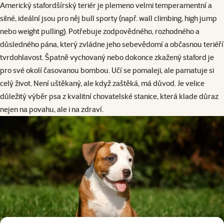
Americký stafordšírský teriér je plemeno velmi temperamentní a
silné, ideální jsou pro něj bull sporty (např. wall climbing, high jump
nebo weight pulling). Potřebuje zodpovědného, rozhodného a
důsledného pána, který zvládne jeho sebevědomí a občasnou teriéří
tvrdohlavost. Špatně vychovaný nebo dokonce zkažený staford je
pro své okolí časovanou bombou. Učí se pomaleji, ale pamatuje si
celý život. Není uštěkaný, ale když zaštěká, má důvod. Je velice
důležitý výběr psa z kvalitní chovatelské stanice, která klade důraz
nejen na povahu, ale i na zdraví.