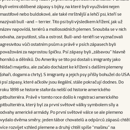
byli velmi oblíbené zápasy s býky, na které byli využíváni nejen
mastifové nebo buldokové, ale také mrštnější a lehčí psi, kteří se
nazývali bull -and – terrier. Tito psi byli výsledkem křížení, jak už
název napovídá, teriérů a mollosoidních plemen. Snoubila se v nich
odvaha, zarputilost, síla a ostrost. Bull-and-teriéři se vyznačovali
agresivitou vůči ostatním psům a právě v psích zápasech byli
považováni za naprostou špičku. Psí zápasy byli „zábavou“ hlavně
horníků a dělníků. Do Ameriky se tito psi dostali s imigranty jako
hlídači majetku, ale začalo docházet ke křížení s dalšími plemeny
(ohaři, dogami a chrty). S imigranty a jejich psy přišly bohužel do USA
i psí zápasy, které ačkoliv jsou ilegální, stále pokračují dodnes. Do
roku 1898 se historie staforda neliší od historie amerického
pitbulteriéra. Právě v tomto roce došlo k registraci amerického
pitbulteriéra, který byl za první světové války symbolem síly a
odvahy americké armády. Po první světové válce se ale plemeno
vydalo dvěma směry; jeden tábor chovatelů a odpůrců zápasů chtěl
více rozvíjet vzhled plemene a druhý chtěl spíše “mašinu“ na