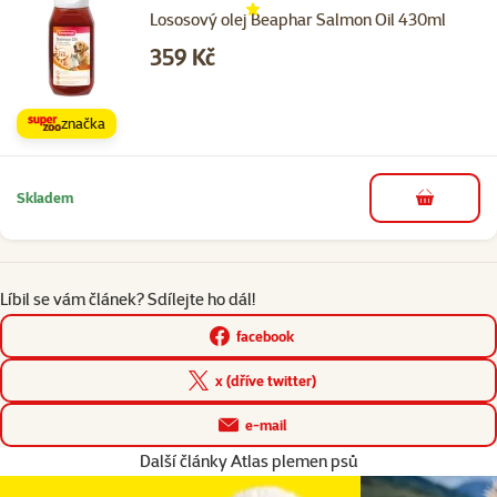
Lososový olej Beaphar Salmon Oil 430ml
Cena
359 Kč
značka
Skladem
do košíku
Líbil se vám článek? Sdílejte ho dál!
facebook
x (dříve twitter)
e-mail
Další články Atlas plemen psů