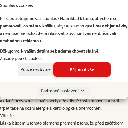
Souhlas s cookies
Proč potřebujeme váš souhlas? Například k tomu, abychom si
pamatovali, co máte v košíku
, abyste snadno zjistili
stav objednávky
Srst a zbarvení
a nemuseli se pokaždé přihlašovat, abychom vás neobtěžovali
Přípustné je jakékoliv zbarvení, ideální je maximálně 80 % bílé
nevhodnou reklamou
.
barvy, setkat se často můžeme s hnědo-bílou, žíhanou s bílou,
plavou s bílou nebo černobílou. Péče o srst není složitá, protože
Děkujeme,
k vašim datům se budeme chovat slušně
.
postačí jednou za dva týdny projet gumovým kartáčem pro udržení
Zásady použití cookies
lesku a jemnosti.
Pouze nezbytné
Přijmout vše
Zdraví
Americký stafordšírský teriér je poměrně těžké a dobře osvalené
plemeno, proto se mohou objevit potíže s klouby (DKK, DLK) či
Podrobné nastavení
ruptury předního zkříženého kolenního vazu (zejména pokud pes
aktivně provozuje silové sporty). Relativně často mohou stafordi
trpět také na kožní alergie a kardiologická onemocnění.
Víte, že…
Láska k lidem u tohoto plemene pramení z toho, že před začátkem