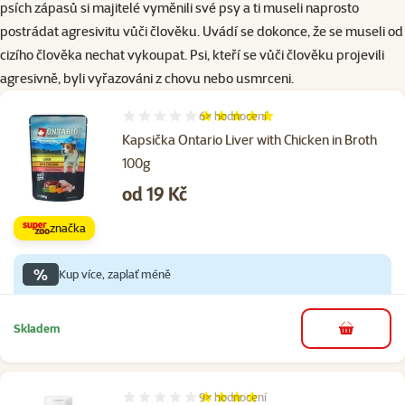
psích zápasů si majitelé vyměnili své psy a ti museli naprosto
postrádat agresivitu vůči člověku. Uvádí se dokonce, že se museli od
cizího člověka nechat vykoupat. Psi, kteří se vůči člověku projevili
agresivně, byli vyřazováni z chovu nebo usmrceni.
6×
hodnocení
Hodnocení 100%, počet hodnocení: 6
Kapsička Ontario Liver with Chicken in Broth
100g
Cena
od 19 Kč
značka
%
Kup více, zaplať méně
Skladem
do košíku
9×
hodnocení
Hodnocení 98%, počet hodnocení: 9