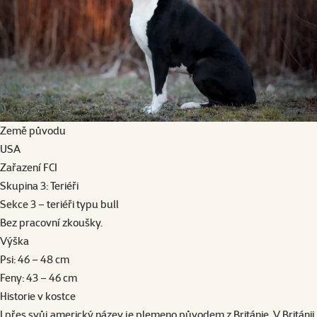
Země původu
USA
Zařazení FCI
Skupina 3: Teriéři
Sekce 3 – teriéři typu bull
Bez pracovní zkoušky.
Výška
Psi: 46 – 48 cm
Feny: 43 – 46 cm
Historie v kostce
I přes svůj americký název je plemeno původem z Británie. V Británii