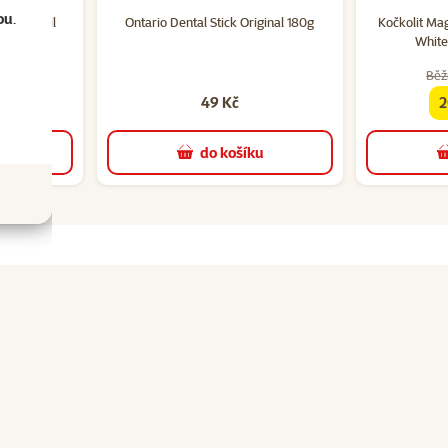
cení 98%, počet hodnocení: 9
Hodnocení 94%, počet hodnocení: 
ou
.
Salmon Oil
Ontario Dental Stick Original 180g
Kočkolit Mag
White
Běž
49 Kč
2
f
u
do košíku