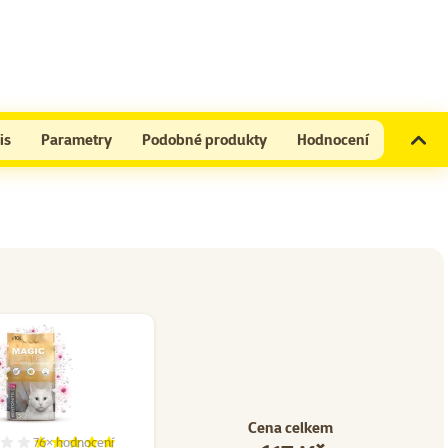
is
Parametry
Podobné produkty
Hodnocení
Cena celkem
76×
hodnocení