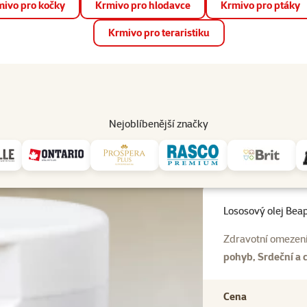
ivo pro kočky
Krmivo pro hlodavce
Krmivo pro ptáky
📱 Stáhněte si novou aplikaci Super zoo.
Více informací
Krmivo pro teraristiku
op
Akce a slevy
Prodejny
Služby
Poradna
Pomá
206
Nejoblíbenější značky
ový olej Beaphar Salmon Oil 430ml
Lososový olej Bea
Zdravotní omezení
pohyb, Srdeční a c
Cena