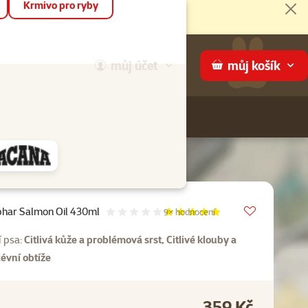
Krmivo pro ryby
Zav
můj
účet
můj
košík
Hledej
háme
Vložit do 
phar Salmon Oil 430ml
Hodnocení 98%, počet hodnocení:
9×
hodnocení
 psa:
Citlivá kůže a problémová srst, Citlivé klouby a
évní obtíže
359 Kč