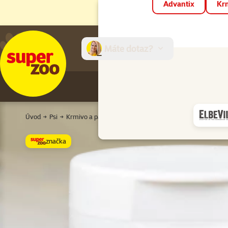
Advantix
Krm
Máte dotaz?
E-sh
Úvod
Psi
Krmivo a pamlsky
Vitamíny a doplňky stravy
Losos
značka