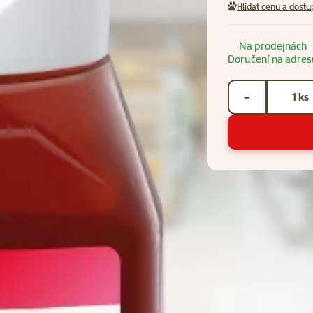
Hlídat cenu a dostu
Na prodejnách
Doručení na adres
Počet kusů *
ks
−