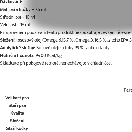
Dávkování
:
Malí psi a kočky – 7,5 ml
Střední psi – 10 ml
Velcí psi – 15 ml
Při správném používání tento produkt nezpůsobuje zvýšení tělesné hm
Složení:
lososový olej (Omega 6:15,7 %, Omega 3: 16,5 %, z toho EPA 3
Analytické složky:
Surové oleje a tuky 99 %, antioxidanty.
Nutriční hodnota:
9400 Kcal/kg
Skladujte při pokojové teplotě, nenechávejte v chladničce.
Par
Velikost psa
Stáří psa
Kvalita
Složení
Stáří kočky