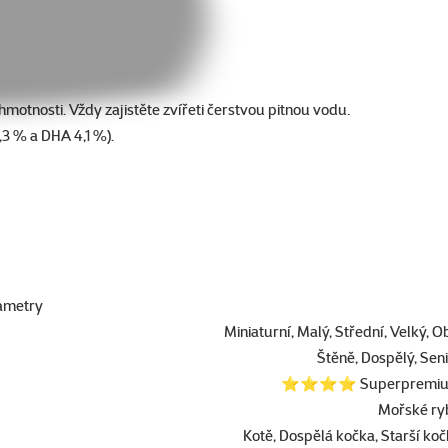
otnosti. Vždy zajistěte zvířeti čerstvou pitnou vodu.
,3 % a DHA 4,1 %).
ametry
Miniaturní, Malý, Střední, Velký, O
Štěně, Dospělý, Sen
⭐⭐⭐⭐ Superpremi
Mořské ry
Kotě, Dospělá kočka, Starší ko