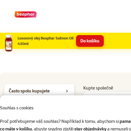
Lososový olej Beaphar Salmon Oil
Do košíku
430ml
Kupte společně
Často spolu kupujete
Granule pro psy
Souhlas s cookies
Proč potřebujeme váš souhlas? Například k tomu, abychom si
pamat
Maso ve sklenicích
co máte v košíku
, abyste snadno zjistili
stav objednávky
a nemuseli 
9×
ho