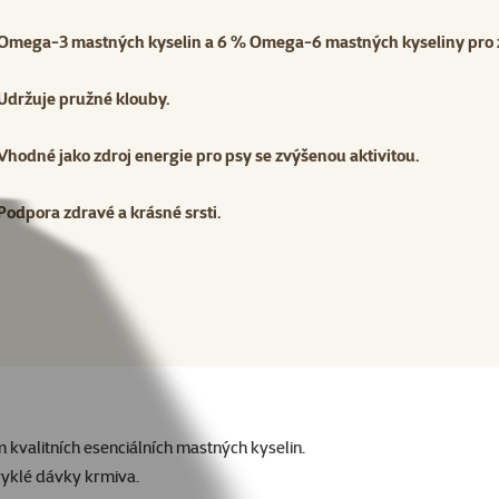
Omega-3 mastných kyselin a 6 % Omega-6 mastných kyseliny pro z
Udržuje pružné klouby.
Vhodné jako zdroj energie pro psy se zvýšenou aktivitou.
Podpora zdravé a krásné srsti.
kvalitních esenciálních mastných kyselin.
vyklé dávky krmiva.