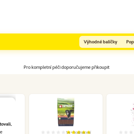
Výhodné balíčky
Pop
Pro kompletní péči doporučujeme přikoupit
ovali,
se
dnocení
54×
hodnocení