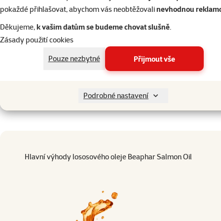
Hodno
pokaždé přihlašovat, abychom vás neobtěžovali
nevhodnou reklam
Lososový olej Beaphar 
Konzervy a kapsičky pro
430ml
psy
Děkujeme,
k vašim datům se budeme chovat slušně
.
Zásady použití cookies
359 Kč
Antiparazitika
Pouze nezbytné
Přijmout vše
do košík
Hračky pro psy
Podrobné nastavení
superzoo.product.detail.content
Hlavní výhody lososového oleje Beaphar Salmon Oil