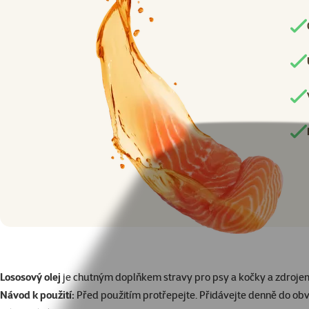
Lososový olej
je chutným doplňkem stravy pro psy a kočky a zdrojem 
Návod k použití:
Před použitím protřepejte. Přidávejte denně do ob