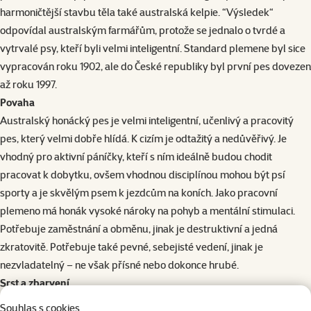
harmoničtější stavbu těla také australská kelpie. “Výsledek“
odpovídal australským farmářům, protože se jednalo o tvrdé a
vytrvalé psy, kteří byli velmi inteligentní. Standard plemene byl sice
vypracován roku 1902, ale do České republiky byl první pes dovezen
až roku 1997.
Povaha
Australský honácký pes je velmi inteligentní, učenlivý a pracovitý
pes, který velmi dobře hlídá. K cizím je odtažitý a nedůvěřivý. Je
vhodný pro aktivní páníčky, kteří s ním ideálně budou chodit
pracovat k dobytku, ovšem vhodnou disciplínou mohou být psí
sporty a je skvělým psem k jezdcům na koních. Jako pracovní
plemeno má honák vysoké nároky na pohyb a mentální stimulaci.
Potřebuje zaměstnání a obměnu, jinak je destruktivní a jedná
zkratovitě. Potřebuje také pevné, sebejisté vedení, jinak je
nezvladatelný – ne však přísné nebo dokonce hrubé.
Srst a zbarvení
Krátká a tvrdá srst je nenáročná na péči a stačí ji jednou týdně řádně
Souhlas s cookies