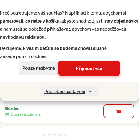
prokartáčovat. Povolené barvy jsou červená a modrá. Obě barvy
mohou být prokvetlé, kropenaté s pálením nebo černými znaky.
Proč potřebujeme váš souhlas? Například k tomu, abychom si
Zdraví
pamatovali, co máte v košíku
, abyste snadno zjistili
stav objednávky
Australský honácký pes je obecně zdravé plemeno, které se při
a nemuseli se pokaždé přihlašovat, abychom vás neobtěžovali
dobré péči může dožít až 14-ti let, ne-li o něco více. Potrápit ho však
nevhodnou reklamou
.
může hluchota a problémy s klouby, proto je důležité psa zejména v
Děkujeme,
k vašim datům se budeme chovat slušně
.
období růstu nepřetěžovat.
Zásady použití cookies
8×
hodnocení
Hodnocení 63%, počet hodnocení: 8
Pouze nezbytné
Přijmout vše
Hračka pro psy Trixie míč na pamlsky 7cm
Běžná cena 129 Kč
79 Kč
Podrobné nastavení
family
cena
Skladem
do košíku
Doprava zdarma
Hodnocení 0%