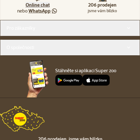
Online chat
206 prodejen
nebo
WhatsApp
jsme vám blízko
Menu v patičce
Pro zákazníky
O společnosti
Stáhněte si aplikaci Super zoo
206 prodejen,
jsme vám blízko