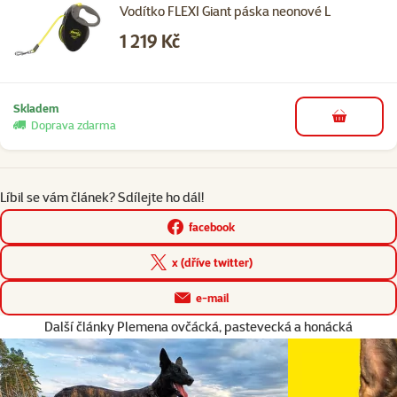
Vodítko FLEXI Giant páska neonové L
Cena
1 219 Kč
Skladem
do košíku
Doprava zdarma
Líbil se vám článek? Sdílejte ho dál!
facebook
x (dříve twitter)
e-mail
Další články Plemena ovčácká, pastevecká a honácká