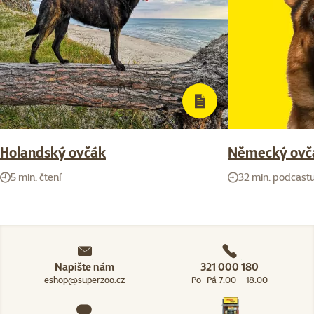
Holandský ovčák
Německý ovčá
5 min. čtení
32 min. podcast
Napište nám
321 000 180
eshop@superzoo.cz
Po–Pá 7:00 – 18:00