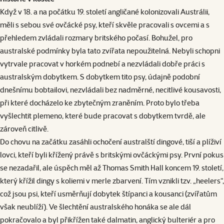
Když v 18. a na počátku 19. století angličané kolonizovali Austrálii,
měli s sebou své ovčácké psy, kteří skvěle pracovali s ovcemi a s
přehledem zvládali rozmary britského počasí. Bohužel, pro
australské podmínky byla tato zvířata nepoužitelná. Nebyli schopni
vytrvale pracovat v horkém podnebí a nezvládali dobře práci s
australským dobytkem. S dobytkem tito psy, údajně podobní
dnešnímu bobtailovi, nezvládali bez nadměrné, necitlivé kousavosti,
při které docházelo ke zbytečným zraněním. Proto bylo třeba
vyšlechtit plemeno, které bude pracovat s dobytkem tvrdě, ale
zároveň citlivě.
Do chovu na začátku zasáhli ochočení australští dingové, tiší a plíživí
lovci, kteří byli křížený právě s britskými ovčáckými psy. První pokus
se nezadařil, ale úspěch měl až Thomas Smith Hall koncem 19. století,
který křížil dingy s koliemi v merle zbarvení. Tím vznikli tzv. „heelers“,
což jsou psi, kteří usměrňují dobytek štípanci a kousanci (zvířatům
však neublíží). Ve šlechtění australského honáka se ale dál
pokračovalo a byl přikřížen také dalmatin, anglický bulteriér a pro