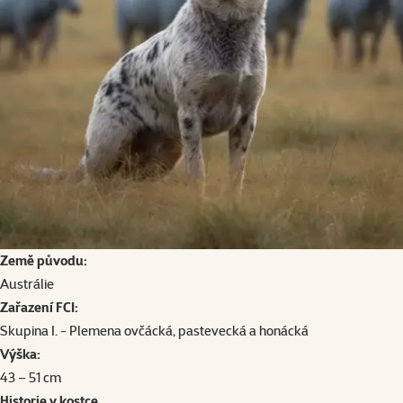
Země původu:
Austrálie
Zařazení FCI:
Skupina I. - Plemena ovčácká, pastevecká a honácká
Výška:
43 – 51 cm
Historie v kostce