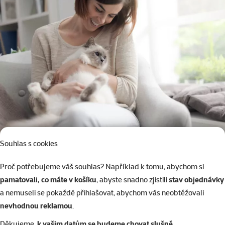
Souhlas s cookies
Věděli jste, že…
birma
je tak inteligentní a přítulná, že se dokáže naučit různé triky,
Proč potřebujeme váš souhlas? Například k tomu, abychom si
hrát aport nebo chodit na vodítku, takže s ní nikdy není nuda?
pamatovali, co máte v košíku
, abyste snadno zjistili
stav objednávky
Mgr. Robert Schemmer, Training & Development Expert Super zoo
a nemuseli se pokaždé přihlašovat, abychom vás neobtěžovali
10.2.2026
nevhodnou reklamou
.
8×
hodnocení
Děkujeme,
k vašim datům se budeme chovat slušně
.
Hodnocení 88%, počet hodnocení: 8