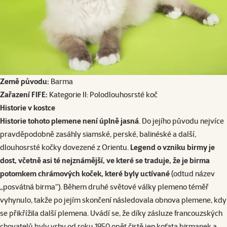
Země původu:
Barma
Zařazení FIFE:
Kategorie II: Polodlouhosrsté koč
Historie v kostce
Historie tohoto plemene není úplně jasná
. Do jejího původu nejvíce
pravděpodobně zasáhly siamské, perské, balinéské a další,
dlouhosrsté kočky dovezené z Orientu.
Legend o vzniku birmy je
dost, včetně asi té nejznámější, ve které se traduje, že je birma
potomkem chrámových koček, které byly uctívané
(odtud název
„posvátná birma“). Během druhé světové války plemeno téměř
vyhynulo, takže po jejím skončení následovala obnova plemene, kdy
se přikřížila další plemena. Uvádí se, že díky zásluze francouzských
chovatelů byly vrhy od roku 1950 opět čistě jen koťata birmanek a