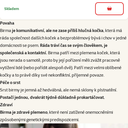
Skladem
do košíku
Povaha
Birma
je komunikativní, ale ne zase příliš hlučná kočka
, která má
ráda společnost dalších koček a bezproblémový bývá i chov v jedné
domácnosti se psem.
Ráda tráví čas se svým člověkem, je
společenská a kontaktní.
Birma patří mezi plemena koček, která
jsou nerada o samotě, proto by její pořízení měli zvážit pracovně
vytížení lidé (nebo pořídit alespoň dvě). Patří mezi velmi oblíbené
kočky a to právě díky své nekonfliktní, příjemné povaze.
Péče o srst
Srst birmy je jemná až hedvábná, ale nemá sklony k plstnatění.
Postačí jednou, dvakrát týdně důkladně prokartáčovat.
Zdraví
Birma je zdravé plemeno
, které není zatížené onemocněními
způsobenými genetickými predispozicemi.