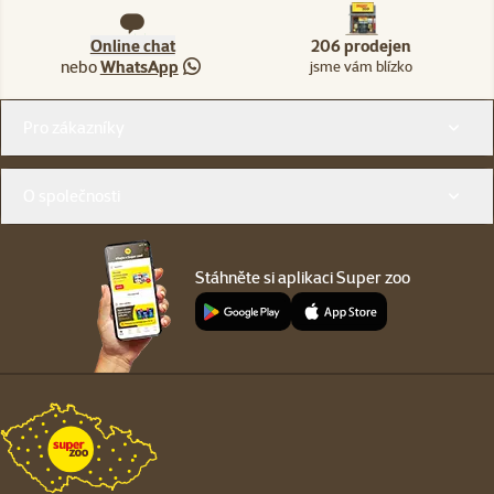
Online chat
206 prodejen
nebo
WhatsApp
jsme vám blízko
Menu v patičce
Pro zákazníky
O společnosti
Stáhněte si aplikaci Super zoo