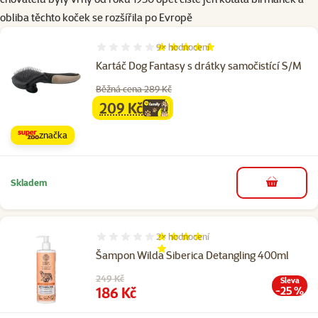
obliba těchto koček se rozšířila po Evropě
9×
hodnocení
Hodnocení 100%, počet hodnocení: 9
Kartáč Dog Fantasy s drátky samočistící S/M
Běžná cena 289 Kč
209 Kč
family
cena
značka
Skladem
do košíku
2×
hodnocení
Hodnocení 90%, počet hodnocení: 2
Šampon Wilda Siberica Detangling 400ml
Původní cena
249 Kč
Sleva
Cena
186 Kč
-25 %