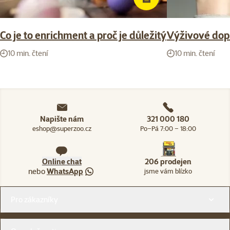
Co je to enrichment a proč je důležitý
Výživové dop
10 min. čtení
10 min. čtení
Napište nám
321 000 180
eshop@superzoo.cz
Po–Pá 7:00 – 18:00
Online chat
206 prodejen
nebo
WhatsApp
jsme vám blízko
Menu v patičce
Pro zákazníky