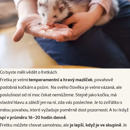
Co byste měli vědět o fretkách
Fretka je velmi
temperamentní a hravý mazlíček
, povahově
podobná kočkám a psům. Na svého člověka je velmi vázaná, ale
poslušnost od ní moc čekat nemůžeme. Stejně jako kočka, má
vlastní hlavu a záleží jen na ní, zda vás poslechne. Je to zvířátko s
milou povahou, které vyžaduje poměrně dost pozornosti. A to i když
spí v průměru 16–20 hodin denně
.
Fretku můžete chovat samotnou, ale
je lepší, když je ve skupině
. Je