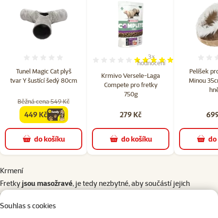
3×
Hodnocení 0%
Hodnocení 100%, počet hod
hodnocení
Tunel Magic Cat plyš
Pelíšek pro
Krmivo Versele-Laga
tvar Y šustící šedý 80cm
Minou 35c
Compete pro fretky
hn
750g
Běžná cena 549 Kč
449 Kč
279 Kč
699
family
cena
do košíku
do košíku
do
Krmení
Fretky
jsou masožravé
, je tedy nezbytné, aby součástí jejich
jídelníčku bylo maso. Doporučujeme pořídit
speciální krmiva pro
Souhlas s cookies
fretky
, které obsahují všechny potřebné minerály a živiny. Případně