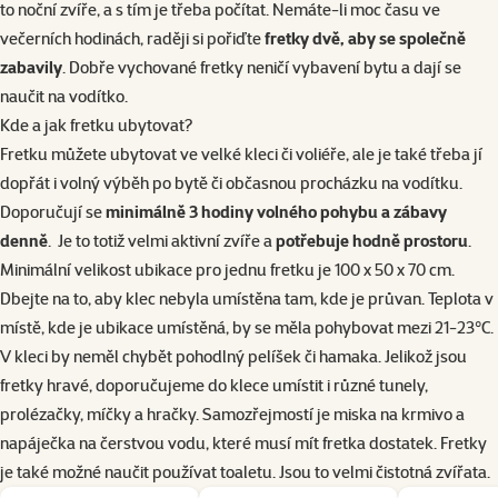
to noční zvíře, a s tím je třeba počítat. Nemáte-li moc času ve
večerních hodinách, raději si pořiďte
fretky dvě, aby se společně
zabavily
. Dobře vychované fretky neničí vybavení bytu a dají se
naučit na vodítko.
Kde a jak fretku ubytovat?
Fretku můžete ubytovat ve
velké kleci či voliéře
, ale je také třeba jí
dopřát i volný výběh po bytě či občasnou procházku na
vodítku
.
Doporučují se
minimálně 3 hodiny volného pohybu a zábavy
denně
. Je to totiž velmi aktivní zvíře a
potřebuje hodně prostoru
.
Minimální velikost ubikace pro jednu fretku je 100 x 50 x 70 cm.
Dbejte na to, aby klec nebyla umístěna tam, kde je průvan. Teplota v
místě, kde je ubikace umístěná, by se měla pohybovat mezi 21-23°C.
V kleci by neměl chybět pohodlný
pelíšek
či
hamaka
. Jelikož jsou
fretky hravé, doporučujeme do klece umístit i různé
tunely
,
prolézačky
, míčky a
hračky
. Samozřejmostí je
miska
na krmivo a
napáječka na čerstvou vodu, které musí mít fretka dostatek. Fretky
je také možné naučit používat
toaletu
. Jsou to velmi čistotná zvířata.