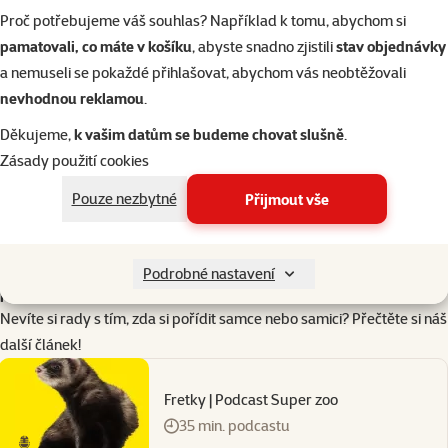
fretkám chutná také
šťavnaté krmivo
pro kočky. Obsah bílkovin v
Proč potřebujeme váš souhlas? Například k tomu, abychom si
potravě by měl být vyšší než 30 %. Na zpestření jídelníčku můžete
pamatovali, co máte v košíku
, abyste snadno zjistili
stav objednávky
fretce občas dát kvalitní maso, ovoce a zeleninu. Nejvíce fretky milují
a nemuseli se pokaždé přihlašovat, abychom vás neobtěžovali
salátové okurky, papriku a rýži. Radost uděláte také kvalitním
nevhodnou reklamou
.
pamlskem pro kočky
.
Děkujeme,
k vašim datům se budeme chovat slušně
.
Chovatelské tipy
Zásady použití cookies
Než si na vás fretka zvykne,
manipulujte s ní velmi opatrně
. Zvíře
berte do ruky za kůži na krku, nebo jej podeberte dlaní. Dávejte
Pouze nezbytné
Přijmout vše
pozor, aby se fretka nevylekala, mohla by vás velmi bolestivě
škrábnout nebo kousnout! Z toho důvodu je také důležité, abyste
fretku jednou ročně nechávali
očkovat minimálně proti vzteklině a
Podrobné nastavení
psince
.
Nevíte si rady s tím, zda si pořídit samce nebo samici? Přečtěte si náš
další článek
!
Fretky | Podcast Super zoo
35 min. podcastu