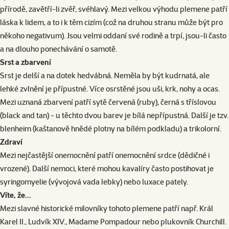
přírodě, zavětří-li zvěř, svéhlavý. Mezi velkou výhodu plemene patří
láska k lidem, a to i k těm cizím (což na druhou stranu může být pro
někoho negativum). Jsou velmi oddaní své rodině a trpí, jsou-li často
a na dlouho ponechávání o samotě.
Srst a zbarvení
Srst je delší a na dotek hedvábná. Neměla by být kudrnatá, ale
lehké zvlnění je přípustné. Více osrstěné jsou uši, krk, nohy a ocas.
Mezi uznaná zbarvení patří sytě červená (ruby), černá s tříslovou
(black and tan) - u těchto dvou barev je bílá nepřípustná. Další je tzv.
blenheim (kaštanově hnědé plotny na bílém podkladu) a trikolorní.
Zdraví
Mezi nejčastější onemocnění patří onemocnění srdce (dědičné i
vrozené). Další nemoci, které mohou kavalíry často postihovat je
syringomyelie (vývojová vada lebky) nebo luxace pately.
Víte, že...
Mezi slavné historické milovníky tohoto plemene patří např. Král
Karel II., Ludvík XIV., Madame Pompadour nebo plukovník Churchill.