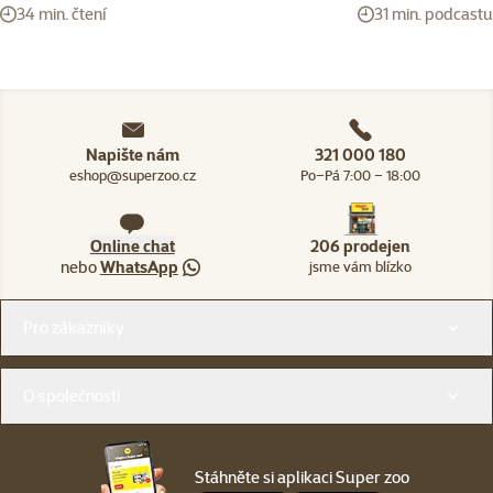
34 min. čtení
31 min. podcastu
Napište nám
321 000 180
eshop@superzoo.cz
Po–Pá 7:00 – 18:00
Online chat
206 prodejen
nebo
WhatsApp
jsme vám blízko
Menu v patičce
Pro zákazníky
O společnosti
Stáhněte si aplikaci Super zoo