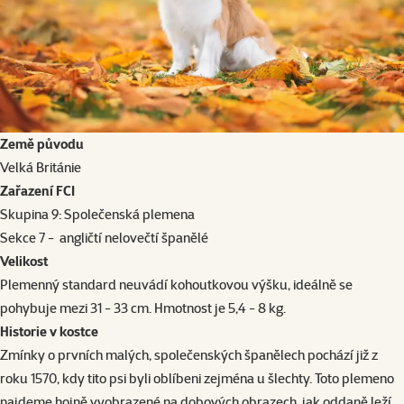
Země původu
Velká Británie
Zařazení FCI
Skupina 9: Společenská plemena
Sekce 7 - angličtí nelovečtí španělé
Velikost
Plemenný standard neuvádí kohoutkovou výšku, ideálně se
pohybuje mezi 31 - 33 cm. Hmotnost je 5,4 - 8 kg.
Historie v kostce
Zmínky o prvních malých, společenských španělech pochází již z
roku 1570, kdy tito psi byli oblíbeni zejména u šlechty. Toto plemeno
najdeme hojně vyobrazené na dobových obrazech, jak oddaně leží