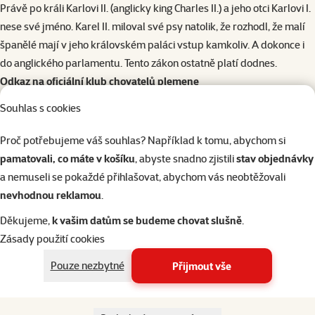
Právě po králi Karlovi II. (anglicky king Charles II.) a jeho otci Karlovi I.
nese své jméno. Karel II. miloval své psy natolik, že rozhodl, že malí
španělé mají v jeho královském paláci vstup kamkoliv. A dokonce i
do anglického parlamentu. Tento zákon ostatně platí dodnes.
Odkaz na oficiální klub chovatelů plemene
Úvod | Cavalier King Charles Spaniel klub Čech, Moravy a Slezska
Souhlas s cookies
(cavalierclub.cz)
Proč potřebujeme váš souhlas? Například k tomu, abychom si
pamatovali, co máte v košíku
, abyste snadno zjistili
stav objednávky
a nemuseli se pokaždé přihlašovat, abychom vás neobtěžovali
nevhodnou reklamou
.
1×
hodnocení
Hodnocení 100%, počet hodnocení: 1
Hračka žvýkací Mr. Dental Bambone klacek
Děkujeme,
k vašim datům se budeme chovat slušně
.
kuřecí S
Zásady použití cookies
Původní cena
89 Kč
Sleva
Pouze nezbytné
Přijmout vše
Cena
44 Kč
-50 %
💥 Výprodej
značka