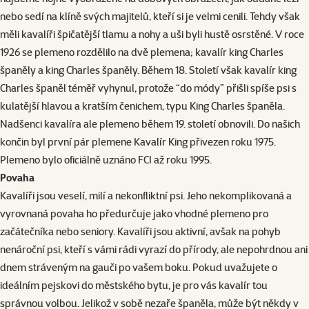
nebo sedí na klíně svých majitelů, kteří si je velmi cenili. Tehdy však
měli kavalíři špičatější tlamu a nohy a uši byli hustě osrstěné. V roce
1926 se plemeno rozdělilo na dvě plemena; kavalír king Charles
španěly a king Charles španěly. Během 18. Století však kavalír king
Charles španěl téměř vyhynul, protože “do módy” přišli spíše psi s
kulatější hlavou a kratším čenichem, typu King Charles španěla.
Nadšenci kavalíra ale plemeno během 19. století obnovili. Do našich
končin byl první pár plemene Kavalír King přivezen roku 1975.
Plemeno bylo oficiálně uznáno FCI až roku 1995.
Povaha
Kavalíři jsou veselí, milí a nekonfliktní psi. Jeho nekomplikovaná a
vyrovnaná povaha ho předurčuje jako vhodné plemeno pro
začátečníka nebo seniory. Kavalíři jsou aktivní, avšak na pohyb
nenároční psi, kteří s vámi rádi vyrazí do přírody, ale nepohrdnou ani
dnem stráveným na gauči po vašem boku. Pokud uvažujete o
ideálním pejskovi do městského bytu, je pro vás kavalír tou
správnou volbou. Jelikož v sobě nezaře španěla, může být někdy v