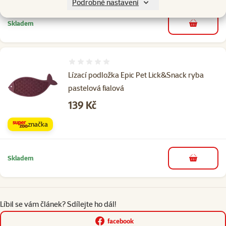
Podrobné nastavení
Skladem
do košíku
Hodnocení 0%
Lízací podložka Epic Pet Lick&Snack ryba
pastelová fialová
Cena
139 Kč
značka
Skladem
do košíku
Líbil se vám článek? Sdílejte ho dál!
facebook