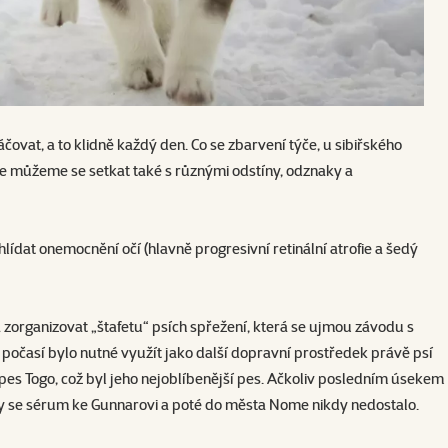
ovat, a to klidně každý den. Co se zbarvení týče, u sibiřského
ale můžeme se setkat také s různými odstíny, odznaky a
dat onemocnění očí (hlavně progresivní retinální atrofie a šedý
zorganizovat „štafetu“ psích spřežení, která se ujmou závodu s
očasí bylo nutné využít jako další dopravní prostředek právě psí
es Togo, což byl jeho nejoblíbenější pes. Ačkoliv posledním úsekem
by se sérum ke Gunnarovi a poté do města Nome nikdy nedostalo.