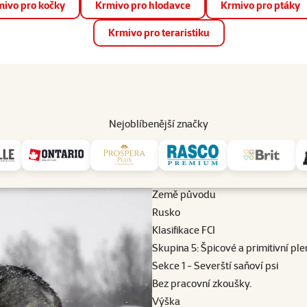
ivo pro kočky
Krmivo pro hlodavce
Krmivo pro ptáky
📱 Stáhněte si novou aplikaci Super zoo.
Více informací
Krmivo pro teraristiku
op
Akce a slevy
Prodejny
Služby
Poradna
Pomá
206
Nejoblíbenější značky
í plemena
Sibiřský husky
Sibiřský husky
své pracovní kvality. Jeho pronikavému pohledu málokdo odolá. Je id
Země původu
Rusko
Klasifikace FCI
Skupina 5: Špicové a primitivní p
Sekce 1 - Severští saňoví psi
Bez pracovní zkoušky.
Výška