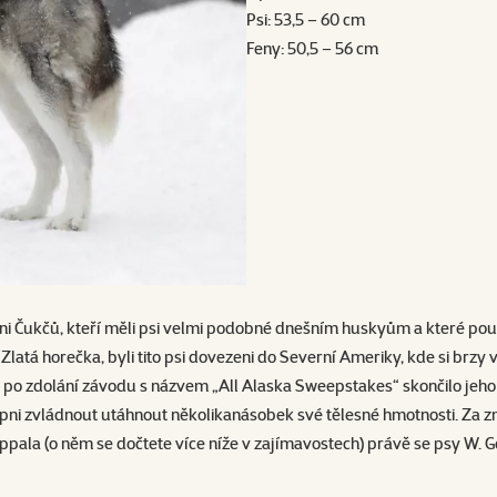
Psi: 53,5 – 60 cm
Feny: 50,5 – 56 cm
čů, kteří měli psi velmi podobné dnešním huskyům a které používali 
tá horečka, byli tito psi dovezeni do Severní Ameriky, kde si brzy všiml
e po zdolání závodu s názvem „All Alaska Sweepstakes“ skončilo jeho
chopni zvládnout utáhnout několikanásobek své tělesné hmotnosti. Za zmí
ppala (o něm se dočtete více níže v zajímavostech) právě se psy W. G