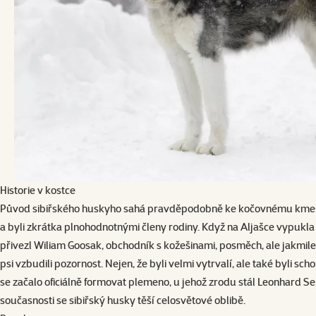
Historie v kostce
Původ sibiřského huskyho sahá pravděpodobně ke kočovnému kmeni Čuk
a byli zkrátka plnohodnotnými členy rodiny. Když na Aljašce vypukla Zla
přivezl Wiliam Goosak, obchodník s kožešinami, posměch, ale jakmil
psi vzbudili pozornost. Nejen, že byli velmi vytrvalí, ale také byli s
se začalo oficiálně formovat plemeno, u jehož zrodu stál Leonhard Se
současnosti se sibiřský husky těší celosvětové oblibě.