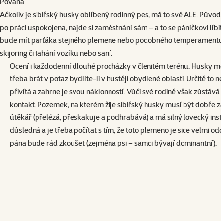
Povaha
Ačkoliv je sibiřský husky oblíbený rodinný pes, má to své ALE. Půvo
po práci uspokojena, najde si zaměstnání sám – a to se páníčkovi líb
bude mít parťáka stejného plemene nebo podobného temperamentu. I 
skijoring či tahání vozíku nebo saní.
Ocení i každodenní dlouhé procházky v členitém terénu. Husky moc 
třeba brát v potaz bydlíte-li v hustěji obydlené oblasti. Určitě to ne
přivítá a zahrne je svou náklonností. Vůči své rodině však zůstává
kontakt. Pozemek, na kterém žije sibiřský husky musí být dobře za
útěkář (přelézá, přeskakuje a podhrabává) a má silný lovecký in
důsledná a je třeba počítat s tím, že toto plemeno je sice velmi o
pána bude rád zkoušet (zejména psi – samci bývají dominantní).