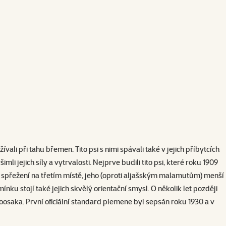
při tahu břemen. Tito psi s nimi spávali také v jejich příbytcích
i jejich síly a vytrvalosti. Nejprve budili tito psi, které roku 1909
 spřežení na třetím místě, jeho (oproti aljašským malamutům) menší
nku stojí také jejich skvělý orientační smysl. O několik let později
oosaka. První oficiální standard plemene byl sepsán roku 1930 a v