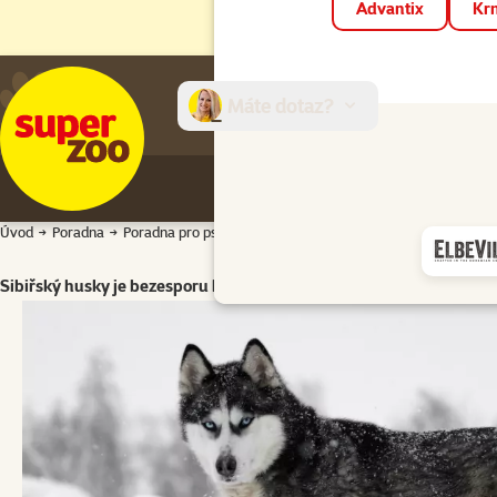
Advantix
Krm
Máte dotaz?
E-sh
Úvod
Poradna
Poradna pro psy
Atlas plemen psů
Špicové a primitivn
Sibiřský husky je bezesporu krásné zvíře, které je ceněné také pro 