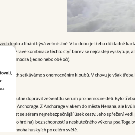
h teplo a línání bývá velmi silné. V tu dobu je třeba důkladně kartáč
 černou. Právě kombinace těchto čtyř barev se nejčastěji vyskytuje, 
to bývá modrá (jedno nebo obě oči).
ovali,
se u nich setkáváme s onemocněním kloubů. V chovu je však třeba hlí
se
ou
.
 bylo nutné dopravit ze Seattlu sérum pro nemocné děti. Bylo třeba 
o města Anchorage. Z Anchorage vlakem do města Nenana, ale kvůli p
 projet se sérem nejnebezpečnější úsek cesty. Jeho spřežení vedl p
ován jako hrdina), bez schopností a neskutečného výkonu psa Toga 
 koluje v mnoha huskyích po celém světě.