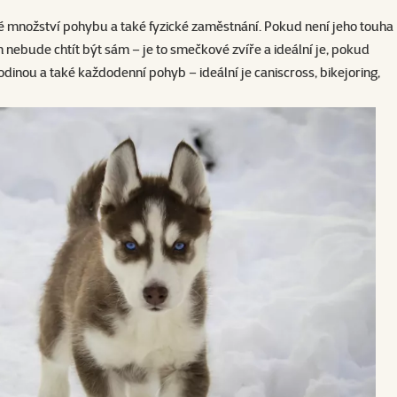
ké množství pohybu a také fyzické zaměstnání. Pokud není jeho touha
m nebude chtít být sám – je to smečkové zvíře a ideální je, pokud
nou a také každodenní pohyb – ideální je caniscross, bikejoring,