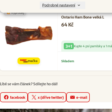
Podrobné nastavení
💥 Výprodej
Hodnocení 0%
Ontario Ham Bone velká L
Cena
64 Kč
3+1
Kupte 4 psí pamlsky a 1 m
značka
Skladem
Líbil se vám článek? Sdílejte ho dál!
facebook
x (dříve twitter)
e-mail