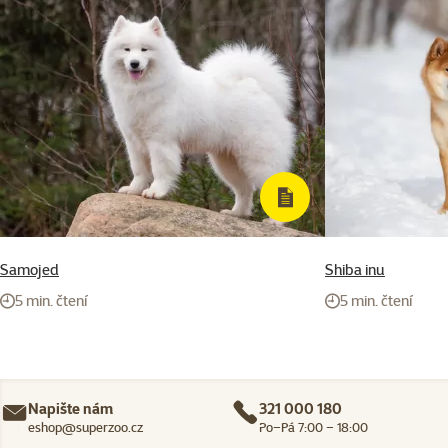
Samojed
Shiba inu
5 min. čtení
5 min. čtení
Napište nám
321 000 180
eshop@superzoo.cz
Po–Pá 7:00 – 18:00