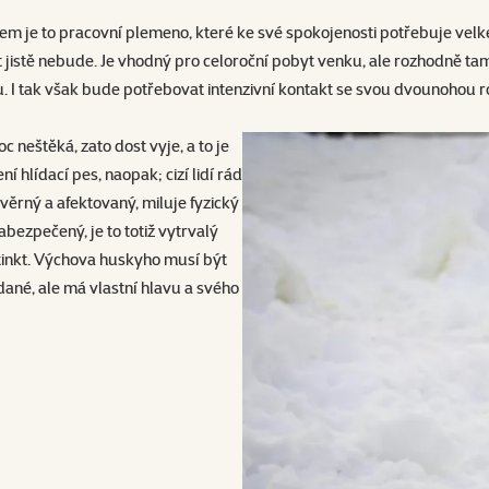
dem je to pracovní plemeno, které ke své spokojenosti potřebuje vel
it jistě nebude. Je vhodný pro celoroční pobyt venku, ale rozhodně ta
tak však bude potřebovat intenzivní kontakt se svou dvounohou rodi
neštěká, zato dost vyje, a to je
ní hlídací pes, naopak; cizí lidí rád
 věrný a afektovaný, miluje fyzický
bezpečený, je to totiž vytrvalý
stinkt. Výchova huskyho musí být
ddané, ale má vlastní hlavu a svého