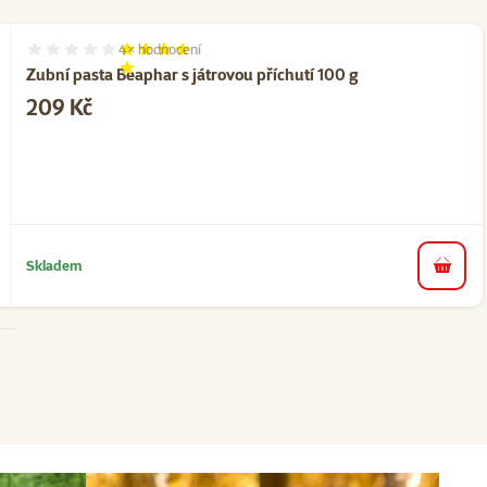
4×
hodnocení
Hodnocení 85%, počet hodnocení: 4
Zubní pasta Beaphar s játrovou příchutí 100 g
Cena
209 Kč
Skladem
do koš