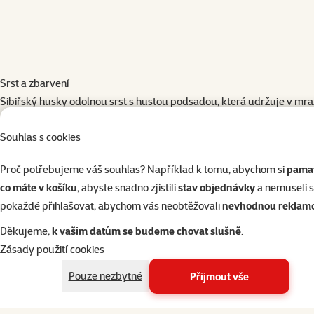
Srst a zbarvení
Sibiřský husky odolnou srst s hustou podsadou, která udržuje v mrazec
huskyho panuje velká variabilita od bílé, přes šedou až po hnědou a
Souhlas s cookies
kombinacemi. Za zmínku také stojí barva očí některých huskyů – čas
Zdraví
Proč potřebujeme váš souhlas? Například k tomu, abychom si
pamat
Sibiřský husky patří obecně mezi nejzdravější plemena psů. Málokdy 
co máte v košíku
, abyste snadno zjistili
stav objednávky
a nemuseli 
zákal). Toto plemeno se dožívá poměrně vysokého věku.
pokaždé přihlašovat, abychom vás neobtěžovali
nevhodnou reklam
Víte, že…
Když ve městě Nome na Aljašce propukla roku 1925 epidemie záškrtu,
Děkujeme,
k vašim datům se budeme chovat slušně
.
časem a dětskými životy. Sérum bylo letecky dopraveno ze Seattlu d
Zásady použití cookies
spřežení. Norsko-finský musher jménem Leonhard Seppala měl za úkol
Pouze nezbytné
Přijmout vše
projel Gunnar Kaasen s vedoucím psem Baltem (který byl poté oslav
Právě psi z chovu L. Seppali byli velmi ceněni a Togova krev dodnes