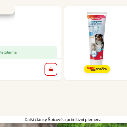
áte zdarma
značka
do košíku
Další články Špicové a primitivní plemena