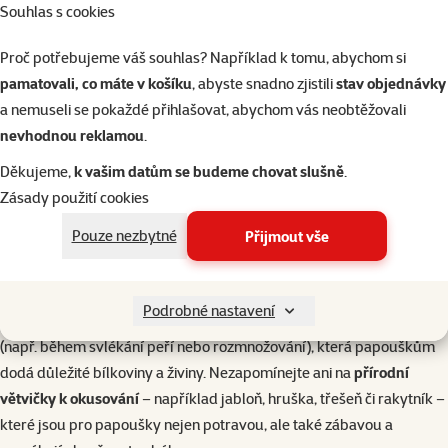
Souhlas s cookies
2×
7×
hodnocení
Proč potřebujeme váš souhlas? Například k tomu, abychom si
Hodnocení 100%, počet hod
Hodnocení 100%, počet hodnocení: 2
hodnocení
Vitaminové kapky
Kost sépi
pamatovali, co máte v košíku
, abyste snadno zjistili
stav objednávky
Vitakraft Aqua Drink s
Beaphar B-komplex 50
World s dr
a nemuseli se pokaždé přihlašovat, abychom vás neobtěžovali
minerály 500ml
ml
1
nevhodnou reklamou
.
Běžná ce
Děkujeme,
k vašim datům se budeme chovat slušně
.
99 Kč
189 Kč
64 K
famil
Zásady použití cookies
do košíku
do košíku
do
Pouze nezbytné
Přijmout vše
Doplňky a další tipy
Podrobné nastavení
Kromě základní potravy je vhodné do stravy zařadit
vaječnou směs
(např. během svlékání peří nebo rozmnožování), která papouškům
dodá důležité bílkoviny a živiny. Nezapomínejte ani na
přírodní
větvičky k okusování
– například jabloň, hruška, třešeň či rakytník –
které jsou pro papoušky nejen potravou, ale také zábavou a