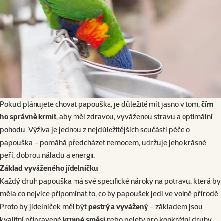
Pokud plánujete chovat papouška, je důležité mít jasno v tom,
čím
ho správně krmit
, aby měl zdravou, vyváženou stravu a optimální
pohodu. Výživa je jednou z nejdůležitějších součástí péče o
papouška – pomáhá předcházet nemocem, udržuje jeho krásné
peří, dobrou náladu a energii.
Základ vyváženého jídelníčku
Každý druh papouška má své specifické nároky na potravu, která by
měla co nejvíce připomínat to, co by papoušek jedl ve volné přírodě.
Proto by jídelníček měl být
pestrý a vyvážený
– základem jsou
kvalitní připravené
krmné směsi
nebo pelety pro konkrétní druhy.