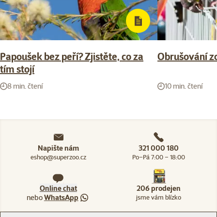
Papoušek bez peří? Zjistěte, co za
Obrušování z
tím stojí
8 min. čtení
10 min. čtení
Napište nám
321 000 180
eshop@superzoo.cz
Po–Pá 7:00 – 18:00
Online chat
206 prodejen
nebo
WhatsApp
jsme vám blízko