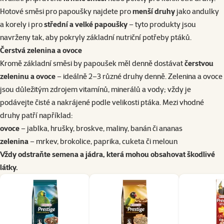
Hotové směsi pro papoušky najdete pro
menší druhy
jako andulky
a korely i pro
střední a velké papoušky
– tyto produkty jsou
navrženy tak, aby pokryly základní nutriční potřeby ptáků.
Čerstvá zelenina a ovoce
Kromě základní směsi by papoušek měl denně dostávat
čerstvou
zeleninu a ovoce
– ideálně 2–3 různé druhy denně. Zelenina a ovoce
jsou důležitým zdrojem vitamínů, minerálů a vody; vždy je
podávejte čisté a nakrájené podle velikosti ptáka. Mezi vhodné
druhy patří například:
ovoce
– jablka, hrušky, broskve, maliny, banán či ananas
zelenina
– mrkev, brokolice, paprika, cuketa či meloun
Vždy odstraňte semena a jádra, která mohou obsahovat škodlivé
látky.