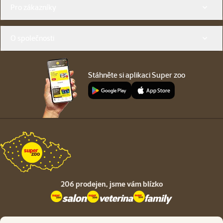
Menu v patičce
Pro zákazníky
O společnosti
Stáhněte si aplikaci Super zoo
206 prodejen,
jsme vám blízko