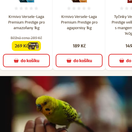
Hodnocení 0%
Hodnocení 0%
Krmivo Versele-Laga
Krmivo Versele-Laga
Tyčinky Ve
Premium Prestige pro
Premium Prestige pro
Prestige ve
amazoňany 1kg
agapornisy 1kg
s mangem
140g
Běžná cena 289 Kč
269 Kč
189 Kč
149
family
cena
do košíku
do košíku
do