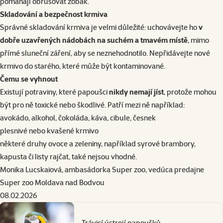
pomáhají obrušovat zobák.
Skladování a bezpečnost krmiva
Správné skladování krmiva je velmi důležité: uchovávejte ho
v
dobře uzavřených nádobách na suchém a tmavém místě
, mimo
přímé sluneční záření, aby se neznehodnotilo. Nepřidávejte nové
krmivo do starého, které může být kontaminované.
Čemu se vyhnout
Existují potraviny, které papoušci
nikdy nemají jíst
, protože mohou
být pro ně toxické nebo škodlivé. Patří mezi ně například:
avokádo, alkohol, čokoláda, káva, cibule, česnek
plesnivé nebo kvašené krmivo
některé druhy ovoce a zeleniny, například syrové brambory,
kapusta či listy rajčat, také nejsou vhodné.
Monika Lucskaiová, ambasádorka Super zoo, vedúca predajne
Super zoo Moldava nad Bodvou
08.02.2026
Trávicí ústrojí papoušků