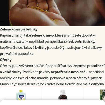
Zelené krmivo a bylinky
Papoušci milují také
zelené krmivo
, které jim můžete dopřát v
malém množství – například pampeliška, svízel, sedmikrásky,
kopřiva či aloe. Takové bylinky jsou skvělým zdrojem živin i zábavy
pro vašeho papouška.
Ořechy
Ořechy jsou výživnou součástí papouščí stravy, zejména pro
střední
a velké druhy
. Podávejte je vždy
nepražené a nesolené
– například
arašídy, vlašské ořechy, mandle, pekanové a para ořechy či pistácie.
Mohou být součástí hlavního krmiva nebo sloužit jako malá odměna.