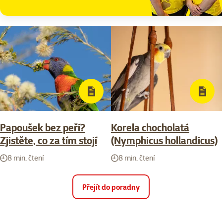
Papoušek bez peří?
Korela chocholatá
Zjistěte, co za tím stojí
(Nymphicus hollandicus)
8 min. čtení
8 min. čtení
Přejít do poradny