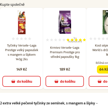
Kupte společně
3×
Hodnocení 0%
Hodnocení 100%, počet hod
hodnocení
Tyčinky Versele-Laga
Kost sépi
Krmivo Versele-Laga
Prestige velký papoušek
World s dr
Premium Prestige pro
s mangem a šípkem
1
střední papoušky 1kg
140g 2ks
Běžná ce
149 Kč
189 Kč
64 K
famil
do košíku
do košíku
do
superzoo.product.detail.content
2 extra velké pečené tyčinky
ze semínek,
s mangem a šípky
–