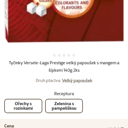
Hodnocení 0%
Tyčinky Versele-Laga Prestige velký papoušek s mangem a
šípkem 140g 2ks
Druh ptactva:
Velký papoušek
Receptura
Ořechy s
Zelenina s
rozinkami
pampeliškou
Cena