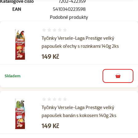
Katalogové číslo
7202-422359
EAN
5410340223598
Podobné produkty
Hodnocení 0%
Tyčinky Versele-Laga Prestige velký
papoušek ořechy s rozinkami 140g 2ks
Cena
149 Kč
Skladem
do košíku
Hodnocení 0%
Tyčinky Versele-Laga Prestige velký
papoušek banán s kokosem 140g 2ks
Cena
149 Kč