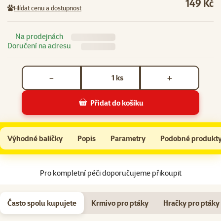
149 Kč
Hlídat cenu a dostupnost
Na prodejnách
Doručení na adresu
Počet kusů *
ks
−
+
Přidat do košíku
Do košíku
Výhodné balíčky
Tyčinky Versele-Laga Prestige velký papoušek s mangem a šípkem 140g 2ks
Popis
Parametry
Podobné produkt
Na začátek stránky
Pro kompletní péči doporučujeme přikoupit
Často spolu kupujete
Krmivo pro ptáky
Hračky pro ptáky