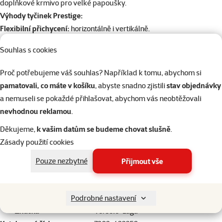
doplňkové krmivo
pro velké papoušky.
Výhody tyčinek Prestige:
Flexibilní přichycení:
horizontálně i vertikálně.
Pečlivě vybrané ingredience
jako semena, ovoce, nebo zelenina.
Souhlas s cookies
Obohacené o
skořápky ústřic
.
Složení doplněno
bylinkami, kořením, anebo květy.
Proč potřebujeme váš souhlas? Například k tomu, abychom si
Bez
umělých barviv, ochucovadel a konzervantů.
pamatovali, co máte v košíku
, abyste snadno zjistili
stav objednávky
Krmný návod:
zavěste do klece a nechte volně k dispozici.
a nemuseli se pokaždé přihlašovat, abychom vás neobtěžovali
Složení
nevhodnou reklamou
.
Deriváty rostlinného původu, semena, obiloviny, ovoce (mangové
Děkujeme,
k vašim datům se budeme chovat slušně
.
vločky 4 %, šípky 4 %), minerální látky (ústřicové skořápky 4 %),
Zásady použití cookies
oleje a tuky.
Pouze nezbytné
Přijmout vše
Parametry
Složení
Obiloviny, Ovoce, Semena
Druh ptactva
Velký papoušek
Podrobné nastavení
Značka
Versele-Laga