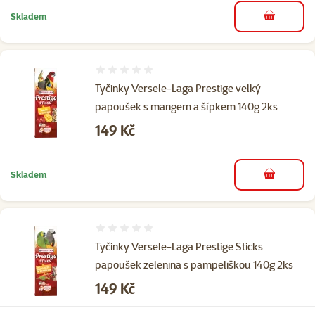
Skladem
do košíku
Hodnocení 0%
Tyčinky Versele-Laga Prestige velký
papoušek s mangem a šípkem 140g 2ks
Cena
149 Kč
Skladem
do košíku
Hodnocení 0%
Tyčinky Versele-Laga Prestige Sticks
papoušek zelenina s pampeliškou 140g 2ks
Cena
149 Kč