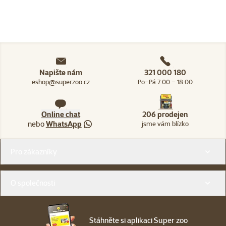
Napište nám
321 000 180
eshop@superzoo.cz
Po–Pá 7:00 – 18:00
Online chat
206 prodejen
nebo
WhatsApp
jsme vám blízko
Menu v patičce
Pro zákazníky
O společnosti
Stáhněte si aplikaci Super zoo