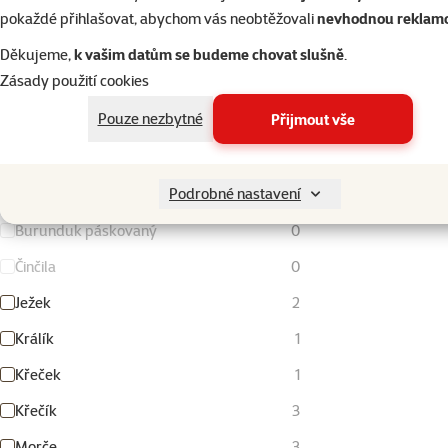
Šedá
6
pokaždé přihlašovat, abychom vás neobtěžovali
nevhodnou reklam
Žlutá
4
Děkujeme,
k vašim datům se budeme chovat slušně
.
Zásady použití cookies
Rozbalit všechny
Pouze nezbytné
Přijmout vše
Druh drobného savce
Vyhledat hodnotu parametru druh drobného savce
Podrobné nastavení
Burunduk páskovaný
0
Činčila
0
Ježek
2
Králík
1
Křeček
1
Křečík
3
Morče
3