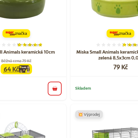
značka
značka
10×
hodnocení
2×
hodno
Hodnocení 96%, počet hodnocení: 10
Hodnocen
ll Animals keramická 10cm
Miska Small Animals keramic
zelená 8,5x3cm 0,
Běžná cena 79 Kč
Cena
79 Kč
64 Kč
family
cena
Skladem
do košíku
💥 Výprodej