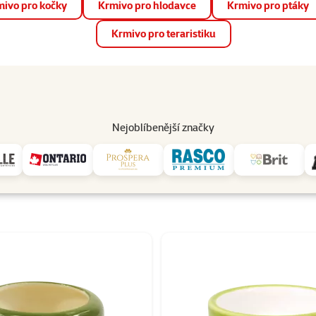
ivo pro kočky
Krmivo pro hlodavce
Krmivo pro ptáky
📱 Stáhněte si novou aplikaci Super zoo.
Více informací
Krmivo pro teraristiku
op
Akce a slevy
Prodejny
Služby
Poradna
Pomá
206
Nejoblíbenější značky
Small Animals
 Small Animals