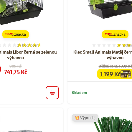
značka
značka
3×
hodnocení
3×
hodno
Hodnocení 93%, počet hodnocení: 3
Hodnocen
nimals Libor černá se zelenou
Klec Small Animals Matěj čer
výbavou
výbavou
Původní cena
989 Kč
Běžná cena 1 339 Kč
Cena
741,75 Kč
1 199 Kč
family
cena
Skladem
do košíku
💥 Výprodej