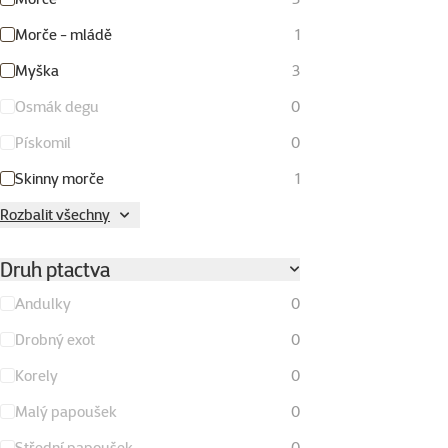
Morče - mládě
1
Myška
3
Osmák degu
0
Pískomil
0
Skinny morče
1
Rozbalit všechny
Druh ptactva
Andulky
0
Drobný exot
0
Korely
0
Malý papoušek
0
Střední papoušek
0