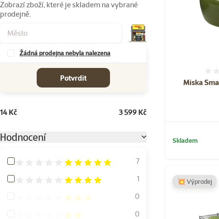
Zobrazí zboží, které je skladem na vybrané
prodejně.
Žádná prodejna nebyla nalezena
cena od-do
Potvrdit
Miska Sma
14 Kč
3 599 Kč
Hodnocení
Skladem
Hodnocení 100%
7
Hodnocení 80%
1
💥 Výprodej
Hodnocení 60%
0
Hodnocení 40%
0