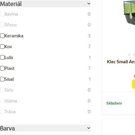
Materiál
Bavlna
0
Dřevo
0
Keramika
3
Kov
7
Lufa
1
Klec Small An
Plast
7
Sisal
1
Sklo
0
Sláma
0
Skladem
Tráva
0
Barva