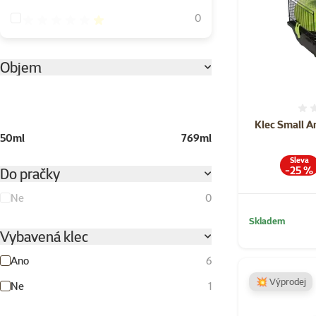
Hodnocení 20%
0
Objem
Klec Small A
50ml
769ml
Sleva
-25 %
Do pračky
Ne
0
Skladem
Vybavená klec
Ano
6
💥 Výprodej
Ne
1