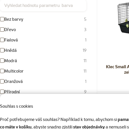
Vyhledat hodnotu parametru barva
Bez barvy
5
Dřevo
3
Fialová
1
Hnědá
19
Modrá
11
Klec Small 
Multicolor
11
ze
Oranžová
1
Přírodní
9
Zelená
11
Skladem
Souhlas s cookies
Černá
3
Proč potřebujeme váš souhlas? Například k tomu, abychom si
pamat
Červená
7
co máte v košíku
, abyste snadno zjistili
stav objednávky
a nemuseli 