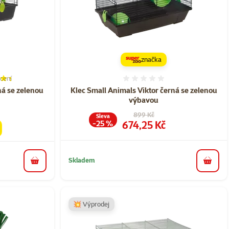
značka
cení
í 87%, počet hodnocení: 3
Hodnocení 0%
ná se zelenou
Klec Small Animals Viktor černá se zelenou
výbavou
Původní cena
899 Kč
Sleva
Cena
674,25 Kč
-25 %
Skladem
do košíku
do koš
💥 Výprodej