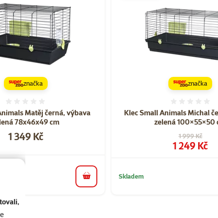
značka
značka
Hodnocení 0%
Hodnoce
Animals Matěj černá, výbava
Klec Small Animals Michal č
lená 78x46x49 cm
zelená 100×55×50
Cena
1 349 Kč
Původní cena
1 999 Kč
Cena
1 249 Kč
Skladem
do košíku
ovali,
se