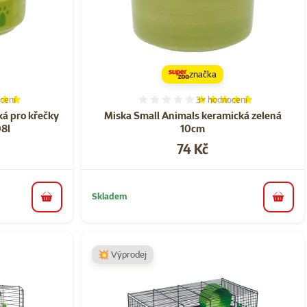
značka
cení
3×
hodnocení
í 100%, počet hodnocení: 2
Hodnocení 100%, počet ho
ká pro křečky
Miska Small Animals keramická zelená
08l
10cm
Cena
74 Kč
Skladem
do košíku
do koš
💥 Výprodej