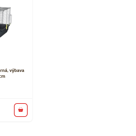
ní 0%
erná, výbava
 cm
do košíku