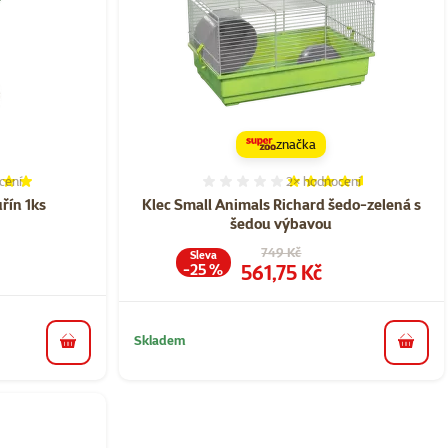
značka
cení
2×
hodnocení
í 100%, počet hodnocení: 1
Hodnocení 90%, počet ho
řín 1ks
Klec Small Animals Richard šedo-zelená s
šedou výbavou
a
Původní cena
749 Kč
Sleva
Cena
561,75 Kč
-25 %
Skladem
do košíku
do koš