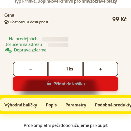
Typ krmiva:
Doplňkové krmivo pro hmyzožravé plazy
Cena
99 Kč
Hlídat cenu a dostupnost
Na prodejnách
Doručení na adresu
Doprava zdarma
Počet kusů *
ks
−
+
Přidat do košíku
Sušený moučný červ 500ml sáček
Do košíku
Výhodné balíčky
Popis
Parametry
Podobné produkt
Na začátek stránky
Pro kompletní péči doporučujeme přikoupit