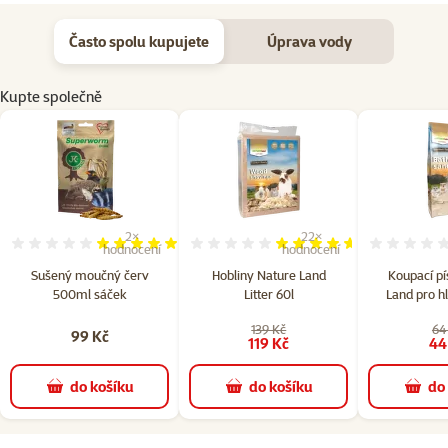
Často spolu kupujete
Úprava vody
Kupte společně
2×
22×
Hodnocení 100%, počet hodnocení: 2
Hodnocení 92%, počet hodn
hodnocení
hodnocení
Sušený moučný červ
Hobliny Nature Land
Koupací pí
500ml sáček
Litter 60l
Land pro h
139 Kč
64
99 Kč
119 Kč
44
do košíku
do košíku
do