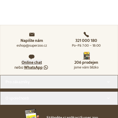
Napište nám
321 000 180
eshop@superzoo.cz
Po–Pá 7:00 – 18:00
Online chat
206 prodejen
nebo
WhatsApp
jsme vám blízko
Menu v patičce
Pro zákazníky
O společnosti
Stáhněte si aplikaci Super zoo