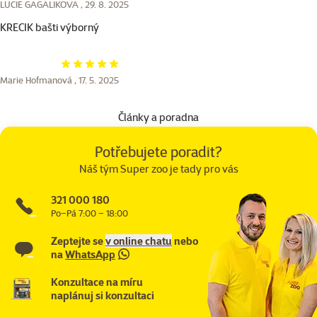
LUCIE GAGALIKOVA ,
29. 8. 2025
KRECIK bašti výborný
Hodnocení 100%
Marie Hofmanová ,
17. 5. 2025
Články a poradna
Potřebujete poradit?
Náš tým Super zoo je tady pro vás
321 000 180
Po–Pá 7:00 – 18:00
Zeptejte se
v online chatu
nebo
na
WhatsApp
Konzultace na míru
naplánuj si konzultaci