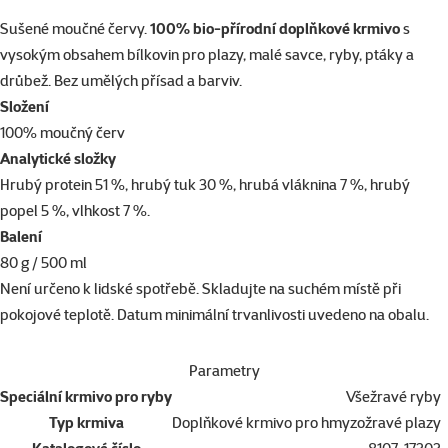
superzoo.product.detail.content
Sušené moučné červy.
100% bio-přírodní doplňkové krmivo
s
vysokým obsahem bílkovin pro plazy, malé savce, ryby, ptáky a
drůbež. Bez umělých přísad a barviv.
Složení
100% moučný červ
Analytické složky
Hrubý protein 51 %, hrubý tuk 30 %, hrubá vláknina 7 %, hrubý
popel 5 %, vlhkost 7 %.
Balení
80 g / 500 ml
Není určeno k lidské spotřebě. Skladujte na suchém místě při
pokojové teplotě. Datum minimální trvanlivosti uvedeno na obalu.
Parametry
Speciální krmivo pro ryby
Všežravé ryby
Typ krmiva
Doplňkové krmivo pro hmyzožravé plazy