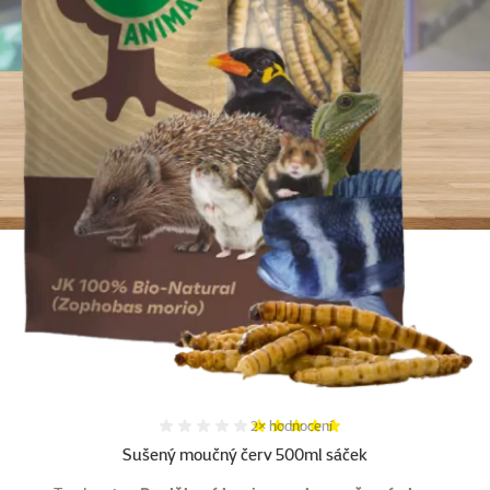
Hodnocení 100%, počet hodnocení:
2×
hodnocení
Sušený moučný červ 500ml sáček