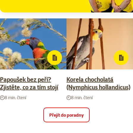
Papoušek bez peří?
Korela chocholatá
Zjistěte, co za tím stojí
(Nymphicus hollandicus)
8 min. čtení
8 min. čtení
Přejít do poradny