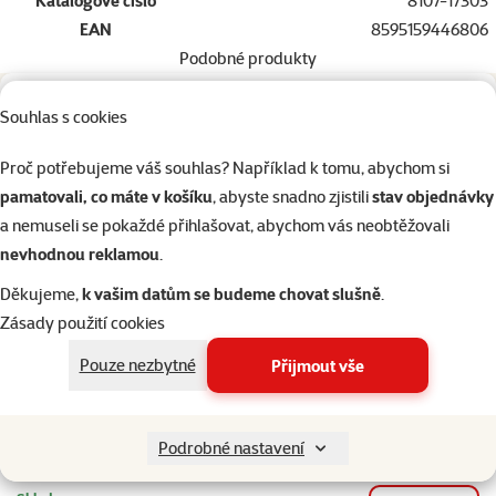
Katalogové číslo
8107-17303
EAN
8595159446806
Podobné produkty
2×
hodnocení
Hodnocení 100%, počet hodnocení: 2
Souhlas s cookies
Sušený moučný červ 500ml sáček
Cena
99 Kč
Proč potřebujeme váš souhlas? Například k tomu, abychom si
pamatovali, co máte v košíku
, abyste snadno zjistili
stav objednávky
a nemuseli se pokaždé přihlašovat, abychom vás neobtěžovali
nevhodnou reklamou
.
Skladem
do košíku
Doprava zdarma
Děkujeme,
k vašim datům se budeme chovat slušně
.
Zásady použití cookies
1×
hodnocení
Hodnocení 100%, počet hodnocení: 1
Pouze nezbytné
Přijmout vše
Sušený moučný červ 500ml dóza
Cena
149 Kč
Podrobné nastavení