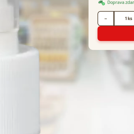
Doprava zda
Počet kusů *
ks
−