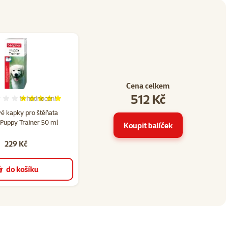
Cena celkem
512 Kč
1×
hodnocení
47
Hodnocení 100%, počet hodnocení: 1
é kapky pro štěňata
Puppy Trainer 50 ml
Koupit balíček
229 Kč
do košíku