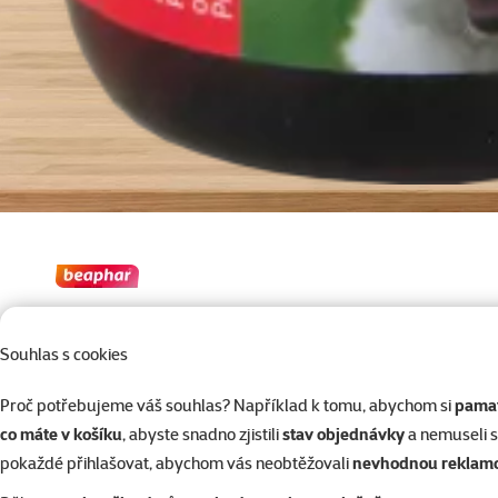
Souhlas s cookies
Sprej proti okusování Beaphar Anti
Do košíku
Knabbel 100 ml
Proč potřebujeme váš souhlas? Například k tomu, abychom si
pamat
co máte v košíku
, abyste snadno zjistili
stav objednávky
a nemuseli 
pokaždé přihlašovat, abychom vás neobtěžovali
nevhodnou reklam