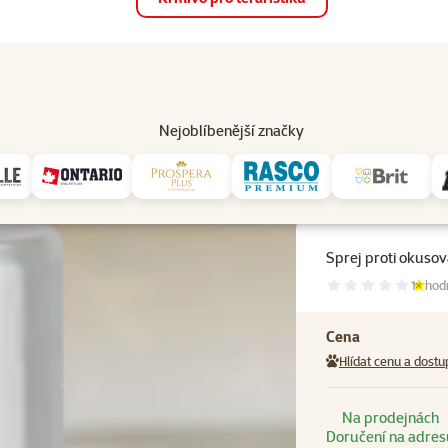
op
Akce a slevy
Prodejny
Služby
Poradna
Pomá
206
Nejoblíbenější značky
 proti okusování Beaphar Anti Knabbel 100 ml
Sprej proti okuso
Hodnoc
1×
hod
Cena
Hlídat cenu a dostu
Na prodejnách
Doručení na adres