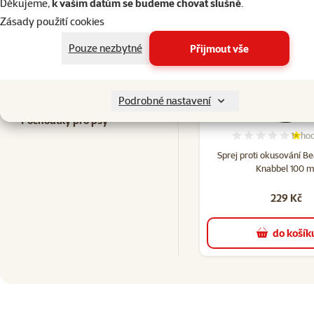
Děkujeme,
k vašim datům se budeme chovat slušně
.
Zásady použití cookies
Kupte společně
Často spolu kupujete
Pouze nezbytné
Přijmout vše
Hračky pro psy
Podrobné nastavení
Pochoutky pro psy
1×
hod
Hodno
Sprej proti okusování B
Knabbel 100 m
229 Kč
do košík