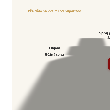
Přejděte na kvalitu od Super zoo
Sprej 
A
Objem
Běžná cena
Ostatní