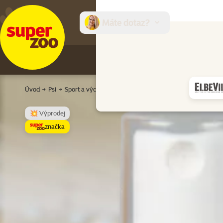
Máte dotaz?
E-sh
Úvod
Psi
Sport a výcvik psa
Výcvik psa
Odpuzovače
Sprej
💥 Výprodej
značka