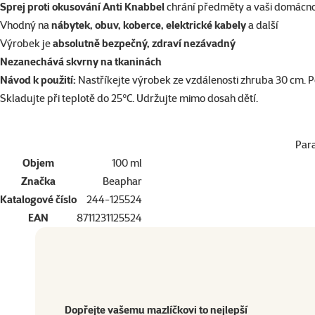
superzoo.product.detail.content
Sprej proti okusování Anti Knabbel
chrání předměty a vaši domácn
Vhodný na
nábytek, obuv, koberce, elektrické kabely
a další
Výrobek je
absolutně bezpečný, zdraví nezávadný
Nezanechává skvrny na tkaninách
Návod k použití:
Nastříkejte výrobek ze vzdálenosti zhruba 30 cm. Po
Skladujte při teplotě do 25°C. Udržujte mimo dosah dětí.
Par
Objem
100 ml
Značka
Beaphar
Katalogové číslo
244-125524
EAN
8711231125524
Dopřejte vašemu mazlíčkovi to nejlepší
Přejděte na kvalitu od Super zoo
Produkt
Dopřejte vašemu mazlíčkovi to nejlepší