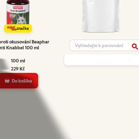
značka
proti okusování Beaphar
Vyhledat produkt
nti Knabbel 100 ml
V
100 ml
229 Kč
Do košíku