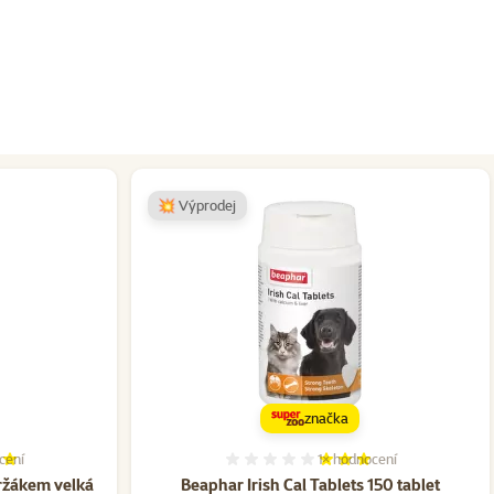
💥 Výprodej
značka
cení
1×
hodnocení
í 80%, počet hodnocení: 1
Hodnocení 60%, počet hod
držákem velká
Beaphar Irish Cal Tablets 150 tablet