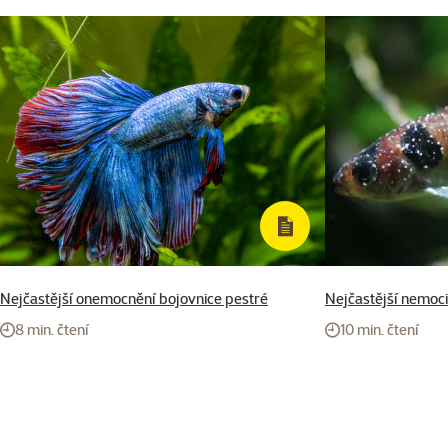
Nejčastější onemocnění bojovnice pestré
Nejčastější nemoci
8 min. čtení
10 min. čtení