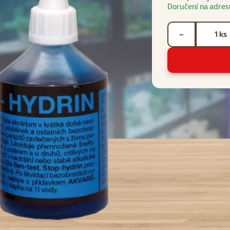
Doručení na adres
Počet kusů *
ks
−