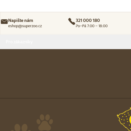
Napište nám
321 000 180
eshop@superzoo.cz
Po–Pá 7:00 – 18:00
Menu v patičce
Pro zákazníky