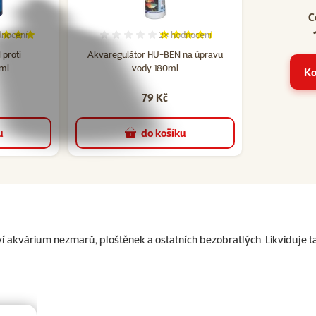
C
nocení
2×
hodnocení
cení 100%, počet hodnocení: 1
Hodnocení 90%, počet hodnocení: 
proti
Akvaregulátor HU-BEN na úpravu
ml
vody 180ml
Ko
79 Kč
u
do košíku
ví akvárium nezmarů, ploštěnek a ostatních bezobratlých. Likviduje t