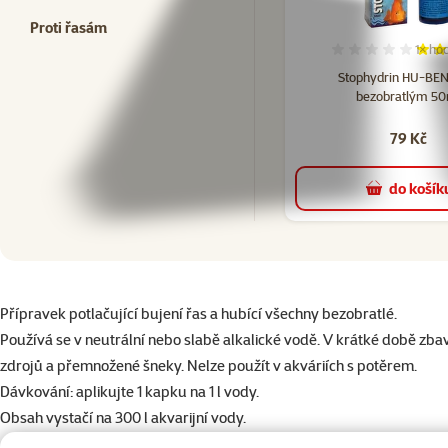
Proti řasám
1×
hod
Hodno
Stophydrin HU-BEN 
bezobratlým 50
79 Kč
do košík
superzoo.product.detail.content
Přípravek potlačující bujení řas a hubící všechny bezobratlé.
Používá se v neutrální nebo slabě alkalické vodě. V krátké době zba
zdrojů a přemnožené šneky. Nelze použít v akváriích s potěrem.
Dávkování: aplikujte 1 kapku na 1 l vody.
Obsah vystačí na 300 l akvarijní vody.