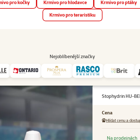
ivo pro kočky
Krmivo pro hlodavce
Krmivo pro ptáky
📱 Stáhněte si novou aplikaci Super zoo.
Více informací
Krmivo pro teraristiku
op
Akce a slevy
Prodejny
Služby
Poradna
Pomá
206
Nejoblíbenější značky
-BEN proti bezobratlým 50ml
Stophydrin HU-BE
Cena
Hlídat cenu a dostu
Na prodejnách