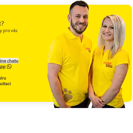
t?
y pro vás
line chatu
App
íru
ultaci