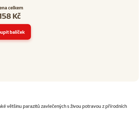
ena celkem
158 Kč
2
upit balíček
aké většinu parazitů zavlečených s živou potravou z přírodních