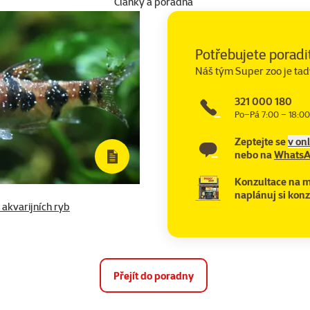
Články a poradna
Potřebujete poradi
Náš tým Super zoo je tad
321 000 180
Po–Pá 7:00 – 18:00
Zeptejte se
v on
nebo na
Whats
Konzultace na m
naplánuj si konz
 akvarijních ryb
Přejít do poradny