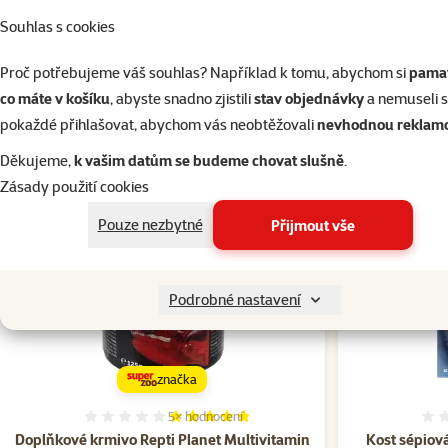
Souhlas s cookies
Par
Značka
HU-BEN
Proč potřebujeme váš souhlas? Například k tomu, abychom si
pamat
Katalogové číslo
841-104
co máte v košíku
, abyste snadno zjistili
stav objednávky
a nemuseli 
EAN
8592213010393
pokaždé přihlašovat, abychom vás neobtěžovali
nevhodnou reklam
Děkujeme,
k vašim datům se budeme chovat slušně
.
Zásady použití cookies
☀️Léto
☀️Léto
Pouze nezbytné
Přijmout vše
Podrobné nastavení
značka
5×
hodnocení
Hodnocení 96%, počet hodnocení: 5
Doplňkové krmivo Repti Planet Multivitamin
Kost sépiov