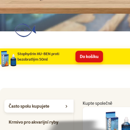
Stophydrin HU-BEN proti
Do košíku
bezobratlým 50ml
Kupte společně
Často spolu kupujete
Krmivo pro akvarijní ryby