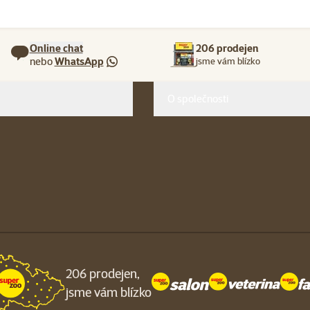
Online chat
206 prodejen
nebo
WhatsApp
jsme vám blízko
O společnosti
206 prodejen,
jsme vám blízko