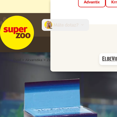
Advantix
Krm
Máte dotaz?
E-sh
Úvod
Akvaristika
Zdraví a kondice ryb
Léčiva
Stophydrin HU