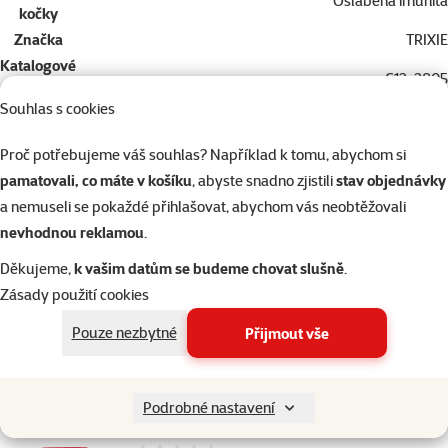
Oslabená imunita
kočky
Značka
TRIXIE
Katalogové
G13-2805
číslo
Souhlas s cookies
EAN
4011905028057
Podobné produkty
Proč potřebujeme váš souhlas? Například k tomu, abychom si
pamatovali, co máte v košíku
, abyste snadno zjistili
stav objednávky
10×
hodnocení
Hodnocení 60%, počet hodnocení: 10
a nemuseli se pokaždé přihlašovat, abychom vás neobtěžovali
Sušené rybičky Trixie pro kočky 50g
nevhodnou reklamou
.
Cena
39 Kč
Děkujeme,
k vašim datům se budeme chovat slušně
.
Zásady použití cookies
3+1
Kupte 4 kočičí pamlsky a 1 máte zdarma
Pouze nezbytné
Přijmout vše
Skladem
do košíku
Podrobné nastavení