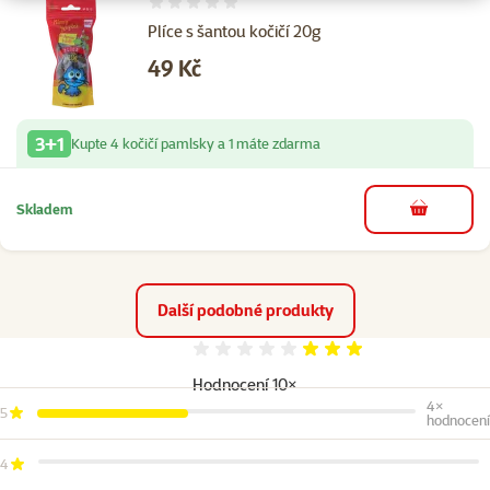
Hodnocení 0%
Plíce s šantou kočičí 20g
Cena
49 Kč
3+1
Kupte 4 kočičí pamlsky a 1 máte zdarma
Skladem
do košíku
Další podobné produkty
Hodnocení 60%
Hodnocení 10×
4×
5
hodnocení
4