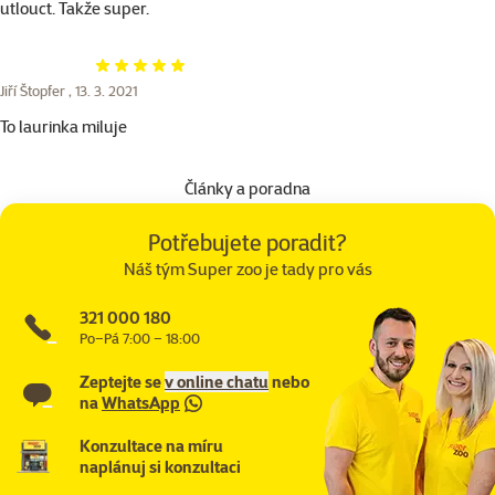
utlouct. Takže super.
Hodnocení 100%
Jiří Štopfer ,
13. 3. 2021
To laurinka miluje
Články a poradna
Potřebujete poradit?
Náš tým Super zoo je tady pro vás
321 000 180
Po–Pá 7:00 – 18:00
Zeptejte se
v online chatu
nebo
na
WhatsApp
Konzultace na míru
naplánuj si konzultaci