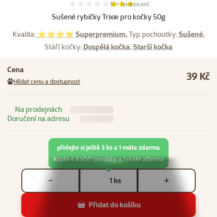
Hodnocení 60%, počet hodnocení:
10×
hodnocení
Sušené rybičky Trixie pro kočky 50g
Kvalita:
⭐⭐⭐⭐ Superpremium,
Typ pochoutky:
Sušené,
Stáří kočky:
Dospělá kočka, Starší kočka
Cena
39 Kč
Hlídat cenu a dostupnost
Na prodejnách
Doručení na adresu
přidejte si ještě 3 ks a 1 máte zdarma
Kupte 4 kočičí pamlsky a 1 máte zdarma
Počet kusů *
ks
−
+
Přidat do košíku