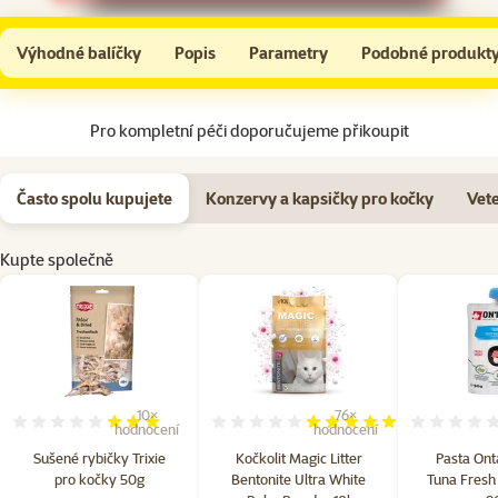
Sušené rybičky Trixie pro kočky 50g
Do košíku
Výhodné balíčky
Popis
Parametry
Podobné produkt
Na začátek stránky
Pro kompletní péči doporučujeme přikoupit
Často spolu kupujete
Konzervy a kapsičky pro kočky
Vete
Kupte společně
10×
76×
Hodnocení 60%, počet hodnocení: 10
Hodnocení 97%, počet hodn
hodnocení
hodnocení
Sušené rybičky Trixie
Kočkolit Magic Litter
Pasta Onta
pro kočky 50g
Bentonite Ultra White
Tuna Fresh