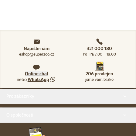
Napište nám
321 000 180
eshop@superzoo.cz
Po–Pá 7:00 – 18:00
Online chat
206 prodejen
nebo
WhatsApp
jsme vám blízko
Menu v patičce
Pro zákazníky
O společnosti