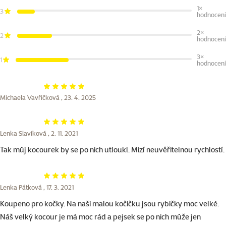
1×
3
hodnocení
2×
2
hodnocení
3×
1
hodnocení
Hodnocení 100%
Michaela Vavřičková ,
23. 4. 2025
Hodnocení 100%
Lenka Slavíková ,
2. 11. 2021
Tak můj kocourek by se po nich utloukl. Mizí neuvěřitelnou rychlostí.
Hodnocení 100%
Lenka Pátková ,
17. 3. 2021
Koupeno pro kočky. Na naši malou kočičku jsou rybičky moc velké.
Náš velký kocour je má moc rád a pejsek se po nich může jen