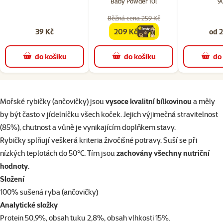
Baby Powder 10l
9
Běžná cena 259 Kč
39 Kč
209 Kč
od 2
family
cena
do košíku
do košíku
do
superzoo.product.detail.content
Mořské rybičky (ančovičky) jsou
vysoce kvalitní bílkovinou
a měly
by být často v jídelníčku všech koček. Jejich výjimečná stravitelnost
(85%), chutnost a vůně je vynikajícím doplňkem stavy.
Rybičky splňují veškerá kriteria živočišné potravy. Suší se při
nízkých teplotách do 50°C. Tím jsou
zachovány všechny nutriční
hodnoty
.
Složení
100% sušená ryba (ančovičky)
Analytické složky
Protein 50,9%, obsah tuku 2,8%, obsah vlhkosti 15%.