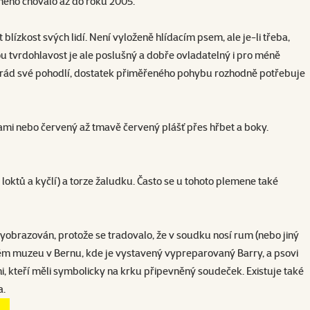
emeno chovalo až do roku 2005.
lízkost svých lidí. Není vyloženě hlídacím psem, ale je-li třeba,
ou tvrdohlavost je ale poslušný a dobře ovladatelný i pro méně
á rád své pohodlí, dostatek přiměřeného pohybu rozhodně potřebuje
ami nebo červený až tmavě červený plášť přes hřbet a boky.
ktů a kyčlí) a torze žaludku. Často se u tohoto plemene také
obrazován, protože se tradovalo, že v soudku nosí rum (nebo jiný
ském muzeu v Bernu, kde je vystavený vypreparovaný Barry, a psovi
i, kteří měli symbolicky na krku připevněný soudeček. Existuje také
la.