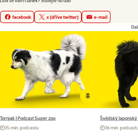
Líbil se vám článek? Sdílejte ho dál!
facebook
x (dříve twitter)
e-mail
Dal
Tornjak | Podcast Super zoo
Švédský laponský 
35 min. podcastu
36 min. podcast