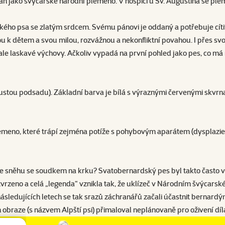
nán jako švýcarské národní plemeno. V hospici u Sv. Augustina se pl
kého psa se zlatým srdcem. Svému pánovi je oddaný a potřebuje cítit b
u k dětem a svou milou, rozvážnou a nekonfliktní povahou. I přes sv
ale laskavé výchovy. Ačkoliv vypadá na první pohled jako pes, co m
hustou podsadu). Základní barva je bílá s výraznými červenými skvrn
meno, které trápí zejména potíže s pohybovým aparátem (dysplazie lo
e sněhu se soudkem na krku? Svatobernardský pes byl takto často vy
potvrzeno a celá „legenda“ vznikla tak, že uklízeč v Národním švýcar
sledujících letech se tak srazů záchranářů začali účastnit bernardýn
 obraze (s názvem Alpští psi) přimaloval neplánovaně pro oživení dí