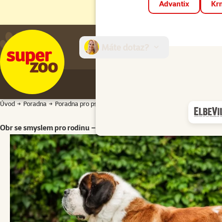
Advantix
Krm
Máte dotaz?
E-sh
Úvod
Poradna
Poradna pro psy
Atlas plemen psů
Pinčové, knírači, pl
Obr se smyslem pro rodinu – to je bernardýn. Legendární švýcars