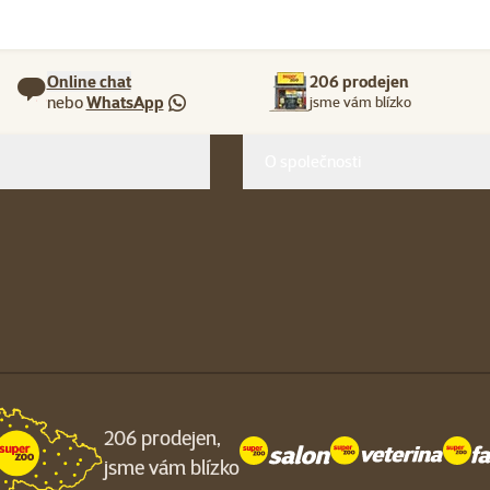
Online chat
206 prodejen
nebo
WhatsApp
jsme vám blízko
O společnosti
206 prodejen,
jsme vám blízko