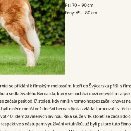
Psi: 70 - 90 cm
Feny: 65 - 80 cm
i se přiklání k římským molossům, kteří do Švýcarska přišli s římský
olu sedla Svatého Bernarda, který se nachází mezi nejvyššími alpský
e začala psát od 17. století, kdy mniši v tomto hospici začali chovat n
li o něco menší než dnešní bernardýni a zvládali pracovat i v těc
ot 40 lidem zavalených lavinou. Říká se, že v 19. století se začali do
espektive s nástupem využívání vrtulníků, už byli psi pro tuto činnos