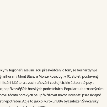
mi legionáři, ale jiní jsou přesvědčení o tom, že bernardýn je
mi horami Mont Blanc a Monte Rosa, byl v 10. století postavený
a hlídání kláštera a zachraňování cestujících krátkosrsté psy s
h nejnepříznivějších horských podmínkách. Popularitu bernardýnům
 chovu těchto horských psů přikřižovat
novofundlanští psi
a údajně
t nepotřební. Ať je to jakkoliv, roku 1884 byl založen Švýcarský