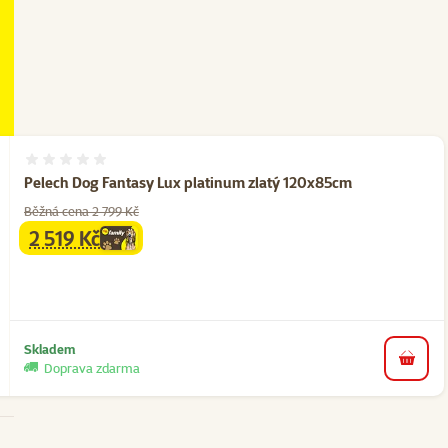
Hodnocení 0%
Pelech Dog Fantasy Lux platinum zlatý 120x85cm
Běžná cena 2 799 Kč
2 519 Kč
family
cena
Skladem
do koš
Doprava zdarma