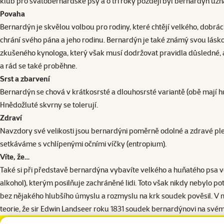
klub pro svatobernardské psy a o tři roky později byl bernardýn uz
Povaha
Bernardýn je skvělou volbou pro rodiny, které chtějí velkého, dobrác
chrání svého pána a jeho rodinu. Bernardýn je také známý svou lásko
zkušeného kynologa, který však musí dodržovat pravidla důsledné, 
a rád se také proběhne.
Srst a zbarvení
Bernardýn se chová v krátkosrsté a dlouhosrsté variantě (obě mají 
Hnědožluté skvrny se tolerují.
Zdraví
Navzdory své velikosti jsou bernardýni poměrně odolné a zdravé ple
setkáváme s vchlípenými očními víčky (entropium).
Víte, že…
Také si při představě bernardýna vybavíte velkého a huňatého psa v
alkohol), kterým posilňuje zachráněné lidi. Toto však nikdy nebylo 
bez nějakého hlubšího úmyslu a rozmyslu na krk soudek pověsil. V ná
teorie, že sir Edwin Landseer roku 1831 soudek bernardýnovi na svém