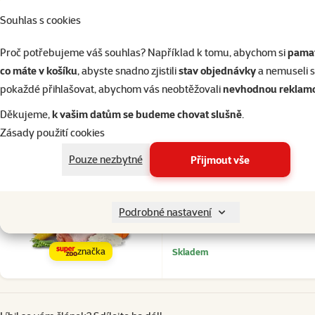
Souhlas s cookies
Proč potřebujeme váš souhlas? Například k tomu, abychom si
pamat
co máte v košíku
, abyste snadno zjistili
stav objednávky
a nemuseli 
pokaždé přihlašovat, abychom vás neobtěžovali
nevhodnou reklam
8×
hodnocení
Děkujeme,
k vašim datům se budeme chovat slušně
.
Hodnocení 100%, počet hodnoce
Rasco Premium Adult Large 1
Zásady použití cookies
Cena
909 Kč
Pouze nezbytné
Přijmout vše
Cena za 100 g: 6,1 Kč
Podrobné nastavení
značka
Skladem