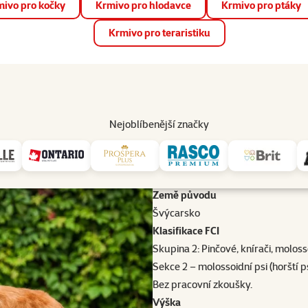
ivo pro kočky
Krmivo pro hlodavce
Krmivo pro ptáky
📱 Stáhněte si novou aplikaci Super zoo.
Více informací
Krmivo pro teraristiku
op
Akce a slevy
Prodejny
Služby
Poradna
Pomá
206
Nejoblíbenější značky
emena molossoidní a švýcarští salašničtí psi
Svatobernardský pes
Svatobernardský pes
ké plemeno, které získalo popularitu díky filmu Beethoven a zná
Země původu
Švýcarsko
Klasifikace FCI
Skupina 2: Pinčové, knírači, moloss
Sekce 2 – molossoidní psi (horští ps
Bez pracovní zkoušky.
Výška