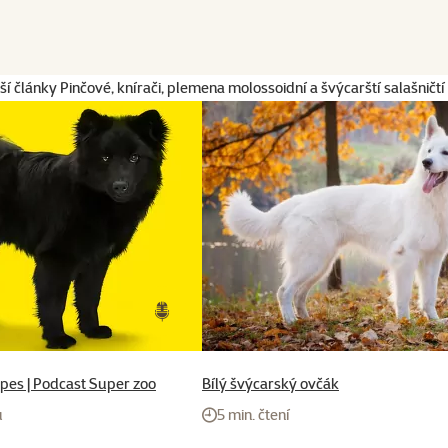
ší články Pinčové, knírači, plemena molossoidní a švýcarští salašničtí 
pes | Podcast Super zoo
Bílý švýcarský ovčák
u
5 min. čtení