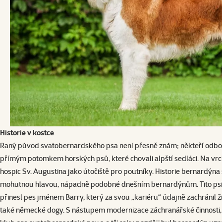
Historie v kostce
Raný původ svatobernardského psa není přesně znám; někteří odborníc
přímým potomkem horských psů, které chovali alpští sedláci. Na vrch
hospic Sv. Augustina jako útočiště pro poutníky. Historie bernardýna s
mohutnou hlavou, nápadně podobné dnešním bernardýnům. Tito psi by
přinesl pes jménem Barry, který za svou „kariéru“ údajně zachránil živ
také
německé dogy
. S nástupem modernizace záchranářské činnosti, r