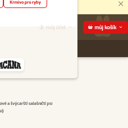
Krmivo pro ryby
Zav
můj
účet
můj
košík
Hledej
háme
mému soudku upevněném na krku.
ové a švýcarští salašničtí psi
i)