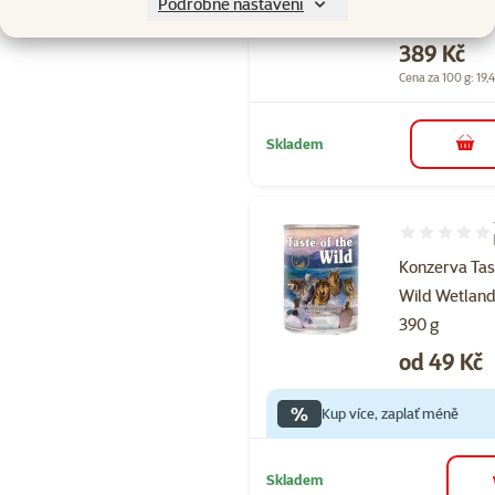
Podrobné nastavení
2kg
Cena
389 Kč
Cena za 100 g: 19,
Skladem
do 
Hodnocení 10
Konzerva Tast
Wild Wetland
390 g
Cena
od 49 Kč
%
Kup více, zaplať méně
Skladem