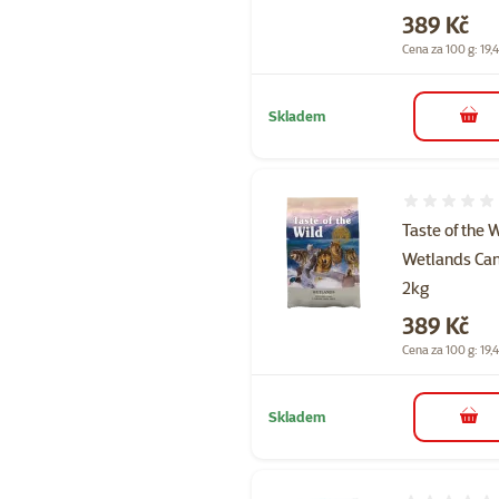
Cena
389 Kč
Cena za 100 g: 19,
Skladem
do 
Hodnocení 
Taste of the 
Wetlands Can
2kg
Cena
389 Kč
Cena za 100 g: 19,
Skladem
do 