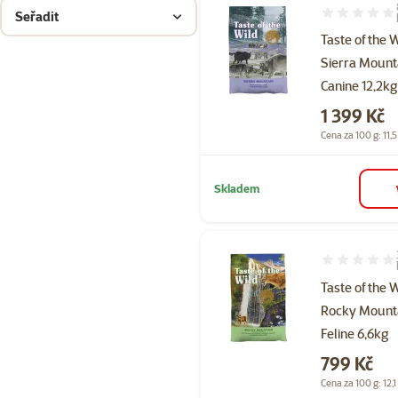
Seřadit
Hodnocení 95
Taste of the 
Sierra Mount
Canine 12,2kg
Cena
1 399 Kč
Cena za 100 g: 11,5
Skladem
Hodnocení 10
Taste of the 
Rocky Mount
Feline 6,6kg
Cena
799 Kč
Cena za 100 g: 12,1