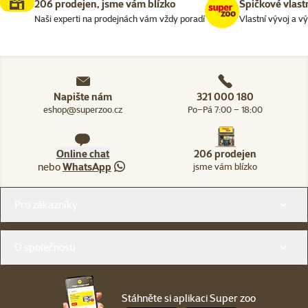
206 prodejen, jsme vám blízko
Špičkové vlast
Naši experti na prodejnách vám vždy poradí
Vlastní vývoj a v
Napište nám
321 000 180
eshop@superzoo.cz
Po–Pá 7:00 – 18:00
Online chat
206 prodejen
nebo
WhatsApp
jsme vám blízko
Menu v patičce
Pro zákazníky
O společnosti
Stáhněte si aplikaci Super zoo