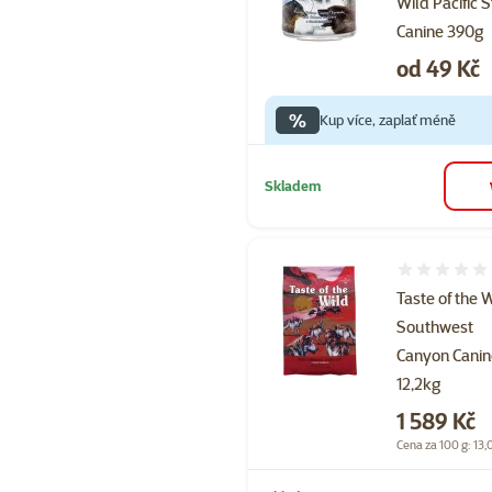
Wild Pacific 
Canine 390g
Cena
od 49 Kč
%
Kup více, zaplať méně
Skladem
Hodnocení 
Taste of the 
Southwest
Canyon Cani
12,2kg
Cena
1 589 Kč
Cena za 100 g: 13,