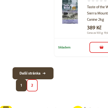
Hodnocení 
Taste of the 
Sierra Mount
Canine 2kg
Cena
389 Kč
Cena za 100 g: 19,
Skladem
do 
Další stránka
1
2