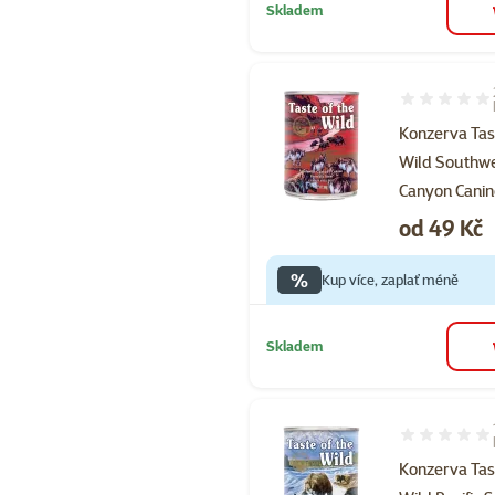
Skladem
Hodnocení 10
Konzerva Tast
Wild Southw
Canyon Cani
Cena
od 49 Kč
%
Kup více, zaplať méně
Skladem
Hodnocení 10
Konzerva Tast