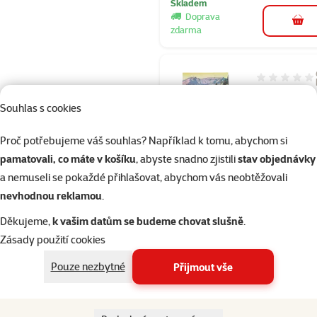
Skladem
Doprava
do 
zdarma
Hodnocení 10
Taste of the 
Souhlas s cookies
Prairie Pupp
Cena
889 Kč
Proč potřebujeme váš souhlas? Například k tomu, abychom si
Cena za 100 g: 15,
pamatovali, co máte v košíku
, abyste snadno zjistili
stav objednávky
a nemuseli se pokaždé přihlašovat, abychom vás neobtěžovali
nevhodnou reklamou
.
Skladem
Děkujeme,
k vašim datům se budeme chovat slušně
.
Zásady použití cookies
Hodnocení 
Pouze nezbytné
Přijmout vše
Taste of the 
Southwest
Canyon Cani