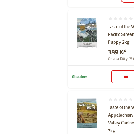
Hodnocení 
Taste of the 
Pacific Strea
Puppy 2kg
Cena
389 Kč
Cena za 100 g: 19,
Skladem
do 
Hodnocení 
Taste of the 
Appalachian
Valley Canin
2kg