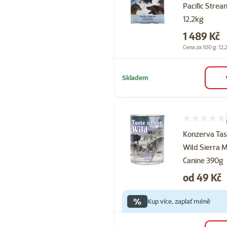
Pacific Strea
12,2kg
Cena
1 489 Kč
Cena za 100 g: 12,
Skladem
Hodnocení 73
Konzerva Tast
Wild Sierra 
Canine 390g
Cena
od 49 Kč
%
Kup více, zaplať méně