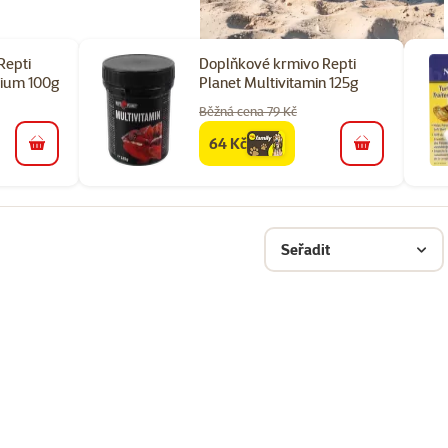
Repti
Doplňkové krmivo Repti
cium 100g
Planet Multivitamin 125g
Běžná cena 79 Kč
64 Kč
family
cena
do košíku
do košíku
Seřadit