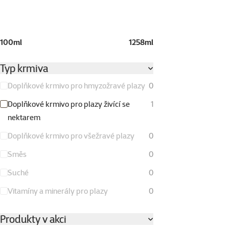
100ml
1258ml
Typ krmiva
Doplňkové krmivo pro hmyzožravé plazy
0
Doplňkové krmivo pro plazy živící se
1
nektarem
Doplňkové krmivo pro všežravé plazy
0
Směs
0
Suché
0
Vitamíny a minerály pro plazy
0
Produkty v akci