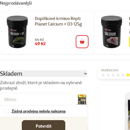
Nejprodávanější
Doplňkové krmivo Repti
Planet Calcium + D3 125g
64 Kč
49 Kč
do košíku
Parametrický filtr
Vybrané filtry
Hodnocení
Skladem
H
Zobrazí zboží, které je skladem na vybrané
prodejně.
Produkty v katego
Žádná prodejna nebyla nalezena
Značky
Potvrdit