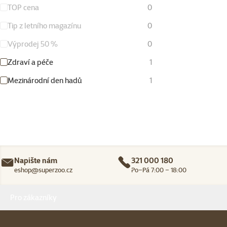
TOP cena
0
Tip z letního magazínu
0
Výprodej 50 %
0
Zdraví a péče
1
Mezinárodní den hadů
1
Napište nám
321 000 180
eshop@superzoo.cz
Po–Pá 7:00 – 18:00
Menu v patičce
Pro zákazníky