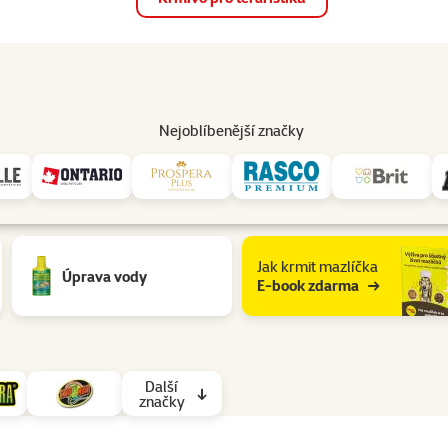
op
Akce a slevy
Prodejny
Služby
Poradna
Pomá
206
Nejoblíbenější značky
Jak krmit mazlíčka
Úprava vody
E-book zdarma
Další
značky