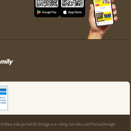
vířátka milujeme
UX design
a
e-shop na míru
od
PeckaDesign