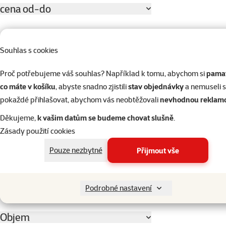
cena od-do
Souhlas s cookies
44 Kč
479 Kč
Proč potřebujeme váš souhlas? Například k tomu, abychom si
pamat
Hodnocení
co máte v košíku
, abyste snadno zjistili
stav objednávky
a nemuseli 
pokaždé přihlašovat, abychom vás neobtěžovali
nevhodnou reklam
Hodnocení 100%
12
Děkujeme,
k vašim datům se budeme chovat slušně
.
Hodnocení 80%
1
Zásady použití cookies
Hodnocení 60%
1
Pouze nezbytné
Přijmout vše
Hodnocení 40%
0
Hodnocení 20%
1
Podrobné nastavení
Objem