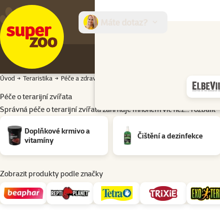
Máte dotaz?
E-sh
Úvod
Teraristika
Péče a zdraví
Péče o terarijní zvířata
Péče o terarijní zvířata
Správná péče o terarijní zvířata zahrnuje mnohem víc než…
rozbalit
Podkategorie
Doplňkové krmivo a
Čištění a dezinfekce
vitamíny
Zobrazit produkty podle značky