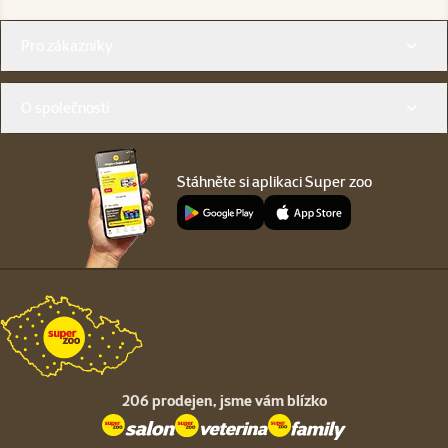
Menu v patičce
Pro zákazníky
O společnosti
Stáhněte si aplikaci Super zoo
206 prodejen,
jsme vám blízko