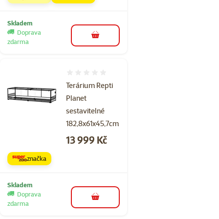
Skladem
Doprava
do košíku
zdarma
Hodnocení 0%
Terárium Repti
Planet
sestavitelné
182,8x61x45,7cm
Cena
13 999 Kč
značka
Skladem
Doprava
do košíku
zdarma