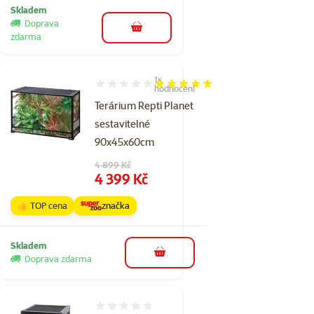
Skladem
Doprava
do košíku
zdarma
1×
Hodnocení 100%, počet hodnocení: 1
hodnocení
Terárium Repti Planet
sestavitelné
90x45x60cm
Původní cena
4 899 Kč
Cena
4 399 Kč
👍 TOP cena
značka
Skladem
do košíku
Doprava zdarma
Hodnocení 0%