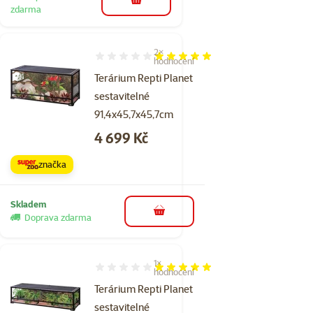
do košíku
zdarma
2×
Hodnocení 100%, počet hodnocení: 2
hodnocení
Terárium Repti Planet
sestavitelné
91,4x45,7x45,7cm
Cena
4 699 Kč
značka
Skladem
do košíku
Doprava zdarma
1×
Hodnocení 100%, počet hodnocení: 1
hodnocení
Terárium Repti Planet
sestavitelné