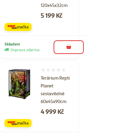
120x45x32cm
Cena
5 199 Kč
značka
Skladem
do košíku
Doprava zdarma
Hodnocení 0%
Terárium Repti
Planet
sestavitelné
60x45x90cm
Cena
4 999 Kč
značka