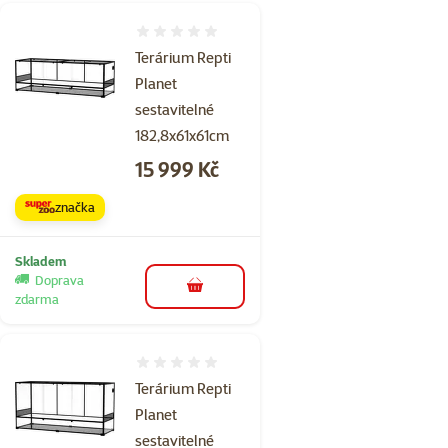
Hodnocení 0%
Terárium Repti
Planet
sestavitelné
182,8x61x61cm
Cena
15 999 Kč
značka
Skladem
Doprava
do košíku
zdarma
Hodnocení 0%
Terárium Repti
Planet
sestavitelné