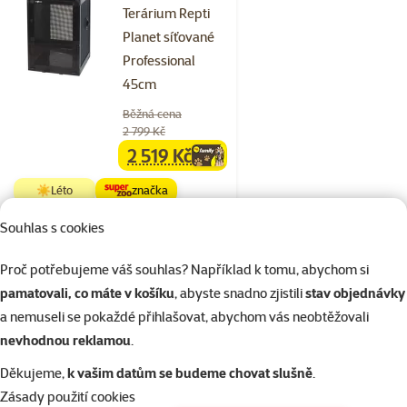
Terárium Repti
Planet síťované
Professional
45cm
Běžná cena
2 799 Kč
2 519 Kč
family
cena
☀️Léto
značka
Souhlas s cookies
Skladem
Doprava
do košíku
Proč potřebujeme váš souhlas? Například k tomu, abychom si
zdarma
pamatovali, co máte v košíku
, abyste snadno zjistili
stav objednávky
a nemuseli se pokaždé přihlašovat, abychom vás neobtěžovali
Hodnocení 0%
nevhodnou reklamou
.
Terárium Repti
Děkujeme,
k vašim datům se budeme chovat slušně
.
Planet síťované
Zásady použití cookies
Professional