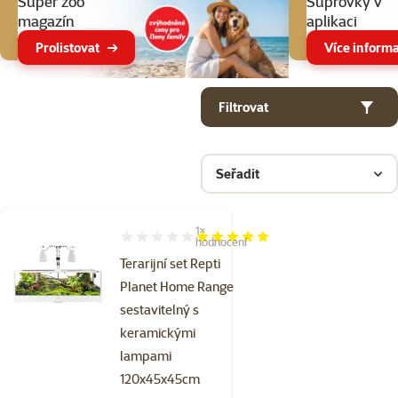
Super zoo
Suprovky v
magazín
aplikaci
Prolistovat
Více informa
Parametrický filtr
Vybrané filtry
Produkty v kategorii Sestavitelná terária
Filtrovat
Seřadit
1×
Hodnocení 100%, počet hodnocení: 1
hodnocení
Terarijní set Repti
Planet Home Range
sestavitelný s
keramickými
lampami
120x45x45cm