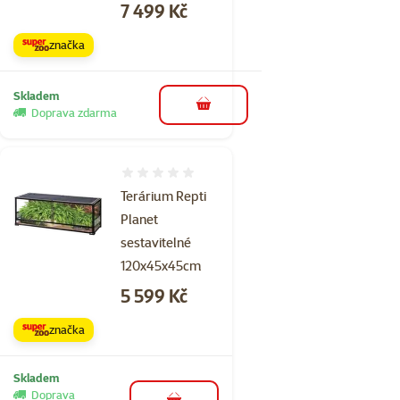
Cena
7 499 Kč
značka
Skladem
do košíku
Doprava zdarma
Hodnocení 0%
Terárium Repti
Planet
sestavitelné
120x45x45cm
Cena
5 599 Kč
značka
Skladem
Doprava