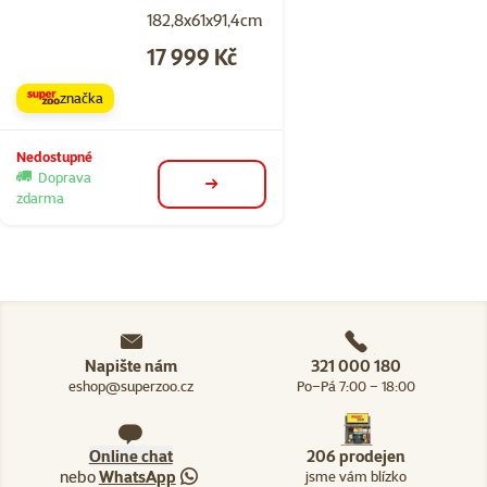
182,8x61x91,4cm
Cena
17 999 Kč
značka
Nedostupné
Doprava
detail
zdarma
Napište nám
321 000 180
eshop@superzoo.cz
Po–Pá 7:00 – 18:00
Online chat
206 prodejen
nebo
WhatsApp
jsme vám blízko