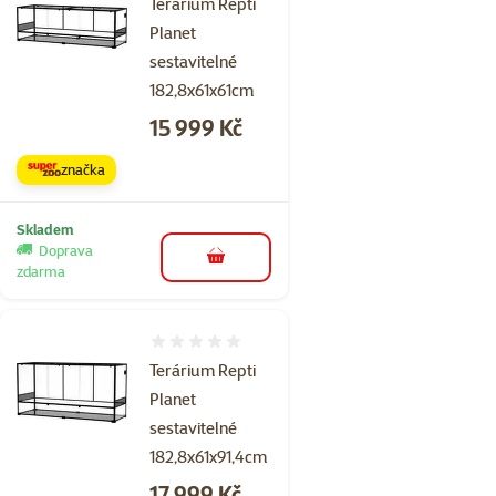
Terárium Repti
Planet
sestavitelné
182,8x61x61cm
Cena
15 999 Kč
značka
Skladem
Doprava
do košíku
zdarma
Hodnocení 0%
Terárium Repti
Planet
sestavitelné
182,8x61x91,4cm
Cena
17 999 Kč