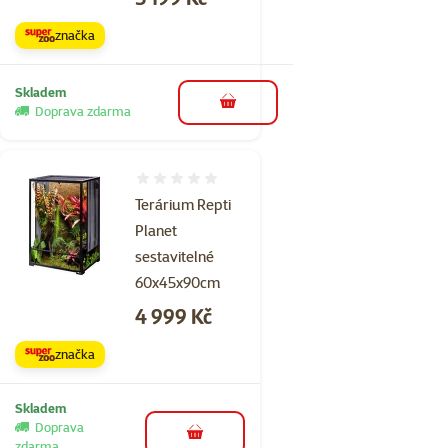
značka
Skladem
do košíku
Doprava zdarma
Hodnocení 0%
Terárium Repti
Planet
sestavitelné
60x45x90cm
Cena
4 999 Kč
značka
Skladem
Doprava
do košíku
zdarma