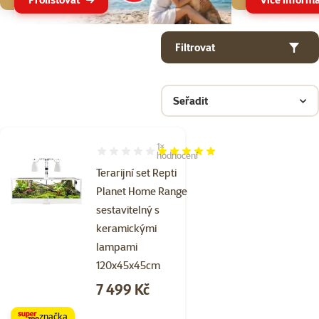
Parametrický filtr
Vybrané filtry
Produkty v kategorii Sestavitelná terária
Filtrovat
Seřadit
1×
Hodnocení 100%, počet hodnocení: 1
hodnocení
Terarijní set Repti
Planet Home Range
sestavitelný s
keramickými
lampami
120x45x45cm
Cena
7 499 Kč
značka