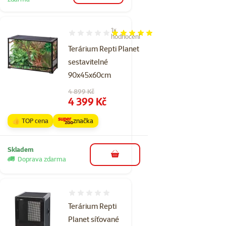
1×
Hodnocení 100%, počet hodnocení: 1
hodnocení
Terárium Repti Planet
sestavitelné
90x45x60cm
Původní cena
4 899 Kč
Cena
4 399 Kč
👍 TOP cena
značka
Skladem
do košíku
Doprava zdarma
Hodnocení 0%
Terárium Repti
Planet síťované