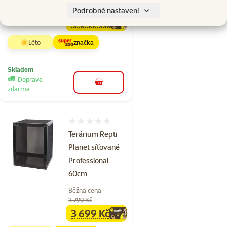
4 499 Kč
Podrobné nastavení
4 049 Kč
family
cena
☀️Léto
značka
Skladem
Doprava
do košíku
zdarma
Hodnocení 0%
Terárium Repti
Planet síťované
Professional
60cm
Běžná cena
3 799 Kč
3 699 Kč
family
cena