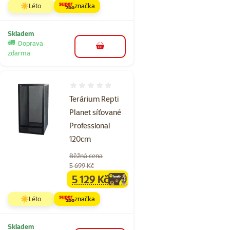
☀️Léto
značka
Skladem
Doprava
do košíku
zdarma
Hodnocení 0%
Terárium Repti
Planet síťované
Professional
120cm
Běžná cena
5 699 Kč
5 129 Kč
family
cena
☀️Léto
značka
Skladem