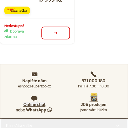
značka
Nedostupné
Doprava
detail
zdarma
Napište nám
321 000 180
eshop@superzoo.cz
Po–Pá 7:00 – 18:00
Online chat
206 prodejen
nebo
WhatsApp
jsme vám blízko
Menu v patičce
Pro zákazníky