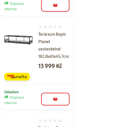
Doprava
do košíku
zdarma
Hodnocení 0%
Terárium Repti
Planet
sestavitelné
182,8x61x45,7cm
Cena
13 999 Kč
značka
Skladem
Doprava
do košíku
zdarma
Hodnocení 0%