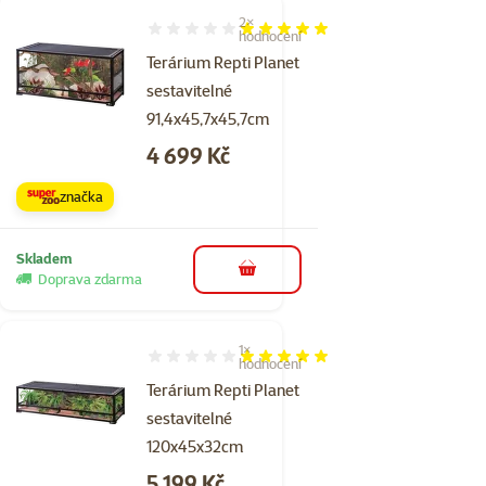
2×
Hodnocení 100%, počet hodnocení: 2
hodnocení
Terárium Repti Planet
sestavitelné
91,4x45,7x45,7cm
Cena
4 699 Kč
značka
Skladem
do košíku
Doprava zdarma
1×
Hodnocení 100%, počet hodnocení: 1
hodnocení
Terárium Repti Planet
sestavitelné
120x45x32cm
Cena
5 199 Kč