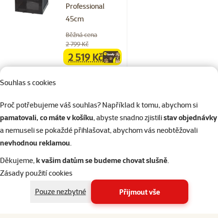
Professional
45cm
Běžná cena
2 799 Kč
2 519 Kč
family
cena
☀️Léto
značka
Souhlas s cookies
Skladem
Proč potřebujeme váš souhlas? Například k tomu, abychom si
Doprava
pamatovali, co máte v košíku
, abyste snadno zjistili
stav objednávky
do košíku
zdarma
a nemuseli se pokaždé přihlašovat, abychom vás neobtěžovali
nevhodnou reklamou
.
Hodnocení 0%
Děkujeme,
k vašim datům se budeme chovat slušně
.
Terárium Repti
Zásady použití cookies
Planet síťované
Professional
Pouze nezbytné
Přijmout vše
90cm
Běžná cena