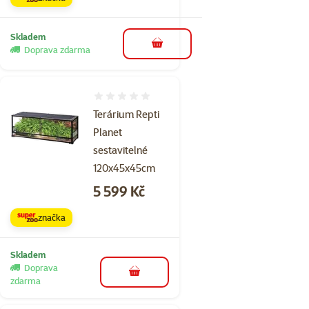
Skladem
do košíku
Doprava zdarma
Hodnocení 0%
Terárium Repti
Planet
sestavitelné
120x45x45cm
Cena
5 599 Kč
značka
Skladem
Doprava
do košíku
zdarma