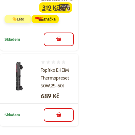
319 Kč
family
cena
☀️Léto
značka
Skladem
do košíku
Hodnocení 0%
Topítko EHEIM
Thermopreset
50W,25-60l
Cena
689 Kč
Skladem
do košíku