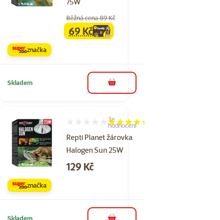
75W
Běžná cena 89 Kč
69 Kč
family
cena
značka
Skladem
do košíku
3×
Hodnocení 87%, počet hodnocení: 3
hodnocení
Repti Planet žárovka
Halogen Sun 25W
Cena
129 Kč
značka
Skladem