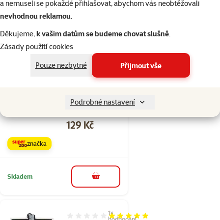
a nemuseli se pokaždé přihlašovat, abychom vás neobtěžovali
nevhodnou reklamou
.
Skladem
do košíku
Děkujeme,
k vašim datům se budeme chovat slušně
.
Zásady použití cookies
Hodnocení 0%
Pouze nezbytné
Přijmout vše
Repti Planet
žárovka Daylight
Basking Spot
Podrobné nastavení
150W
Cena
129 Kč
značka
Skladem
do košíku
1×
Hodnocení 100%, počet hodnocení: 1
hodnocení