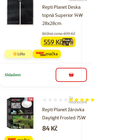
Repti Planet Deska
topná Superior 14W
28x28cm
Běžná cena 699 Kč
559 Kč
family
cena
☀️Léto
značka
Skladem
do košíku
2×
Hodnocení 100%, počet hodnocení: 2
hodnocení
Repti Planet žárovka
Daylight Frosted 75W
Cena
84 Kč
značka