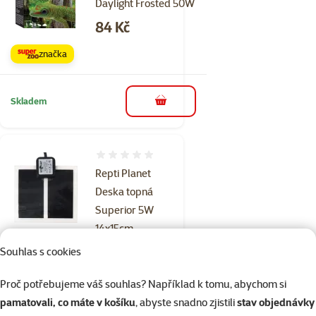
Daylight Frosted 50W
Cena
84 Kč
značka
Skladem
do košíku
Hodnocení 0%
Repti Planet
Deska topná
Superior 5W
14x15cm
Souhlas s cookies
Běžná cena 499 Kč
399 Kč
family
cena
Proč potřebujeme váš souhlas? Například k tomu, abychom si
☀️Léto
značka
pamatovali, co máte v košíku
, abyste snadno zjistili
stav objednávky