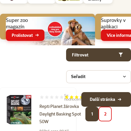
Aktuální akce
Super zoo
Suprovky v
magazín
aplikaci
Prolistovat
Více informa
Parametrický filtr
Vybrané filtry
Produkty v kategorii Topné žárovky, kameny a topení do terárií
Filtrovat
Seřadit
5×
Hodnocení 68%, počet hodnocení: 5
Další stránka
hodnocení
Repti Planet žárovka
Daylight Basking Spot
1
2
50W
Běžná cena 89 Kč