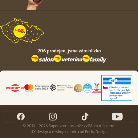
206 prodejen,
jsme vám blízko
© 2010 - 2026 Super zoo - protože zvířátka milujeme
UX design
a
e-shop na míru
od
PeckaDesign