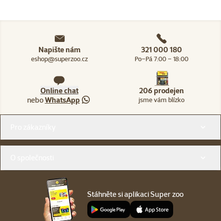
Napište nám
321 000 180
eshop@superzoo.cz
Po–Pá 7:00 – 18:00
Online chat
206 prodejen
nebo
WhatsApp
jsme vám blízko
Menu v patičce
Pro zákazníky
O společnosti
Stáhněte si aplikaci Super zoo