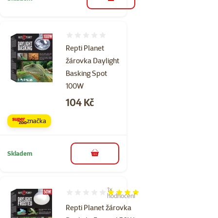
do košíku
Hodnocení 0%
Repti Planet
žárovka Daylight
Basking Spot
100W
Cena
104 Kč
značka
Skladem
do košíku
1×
Hodnocení 80%, počet hodnocení: 1
hodnocení
Repti Planet žárovka