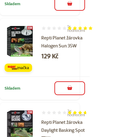
Skladem
do košíku
1×
Hodnocení 100%, počet hodnocení: 1
hodnocení
Repti Planet žárovka
Halogen Sun 35W
Cena
129 Kč
značka
Skladem
do košíku
3×
Hodnocení 73%, počet hodnocení: 3
hodnocení
Repti Planet žárovka
Daylight Basking Spot