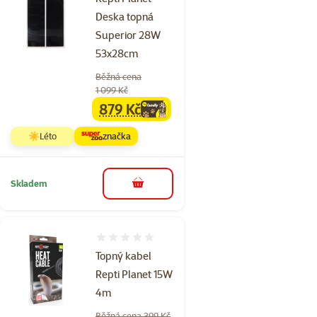
Deska topná
Superior 28W
53x28cm
Běžná cena
1 099 Kč
879 Kč
family
cena
☀️Léto
značka
Skladem
do košíku
Hodnocení 0%
Topný kabel
Repti Planet 15W
4m
Běžná cena 399 Kč