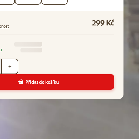
299 Kč
pnost
u
+
Přidat do košíku