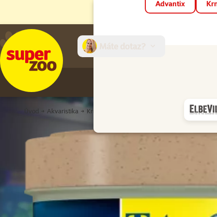
Advantix
Krm
Máte dotaz?
E-sh
Úvod
Akvaristika
Krmivo pro ryby
Suché krmivo
Kompletní 