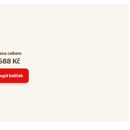
ena celkem
588 Kč
upit balíček