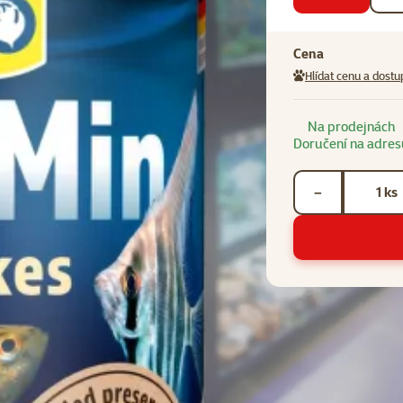
Cena
Hlídat cenu a dostu
Na prodejnách
Doručení na adres
Počet kusů *
ks
−