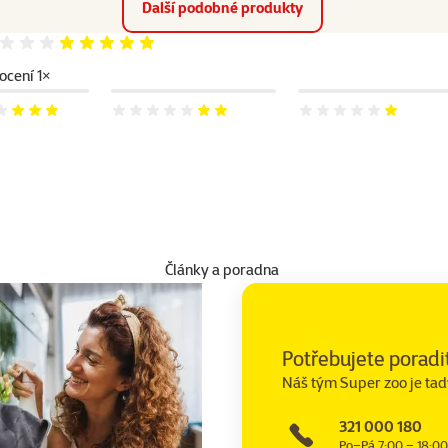
Další podobné produkty
Hodnocení 100%
cení 1×
 60%
Hodnocení 40%
Hodnocení 20%
Články a poradna
Potřebujete poradi
Náš tým Super zoo je tad
321 000 180
Po–Pá 7:00 – 18:00