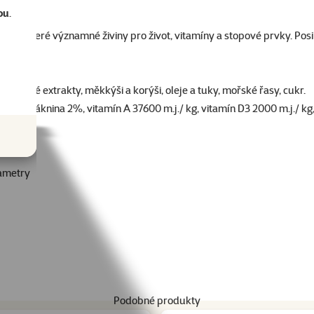
ou
.
ích veškeré významné živiny pro život, vitamíny a stopové prvky. Po
bílkovinné extrakty, měkkýši a korýši, oleje a tuky, mořské řasy, cukr.
11%, vláknina 2%, vitamín A 37600 m.j./ kg, vitamín D3 2000 m.j./ kg,
ametry
Podobné produkty