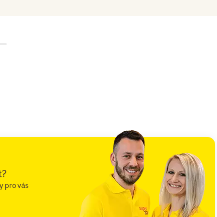
t?
y pro vás