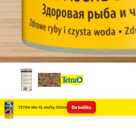
Do košíku
TETRA Min XL vločky 500ml