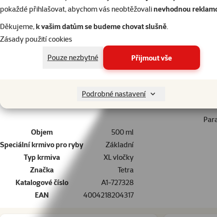
pokaždé přihlašovat, abychom vás neobtěžovali
nevhodnou reklam
superzoo.product.detail.content
Kompletní vločkové krmivo pro všechny velké druhy okrasných ryb.
Obsahuje 40 pečlivě vybraných, vysoce kvalitních surovin, zahrnujíc
Děkujeme,
k vašim datům se budeme chovat slušně
.
kostry a napomáhá růstu.
Zásady použití cookies
Krmný návod: krmte několikrát denně malé množství.
Pouze nezbytné
Přijmout vše
Složení: ryby a vedlejší výrobky z ryb, obiloviny, kvasnice, rostlinné 
Jakostní znaky: proteiny 48%, vlhkost 6%, tuky 9%, hrubé popeloviny 
(stabilizovaný vitamín C) 515 mg / kg.
Podrobné nastavení
Par
Objem
500 ml
Speciální krmivo pro ryby
Základní
Typ krmiva
XL vločky
Značka
Tetra
Katalogové číslo
A1-727328
EAN
4004218204317