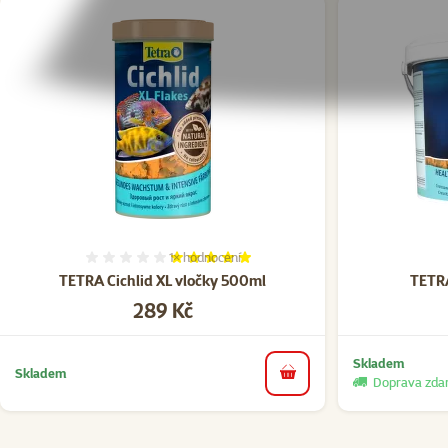
1×
hodnocení
Hodnocení 100%, počet hodnocení: 1
TETRA Cichlid XL vločky 500ml
TETRA
Cena
289 Kč
Skladem
Skladem
do košíku
Doprava zd