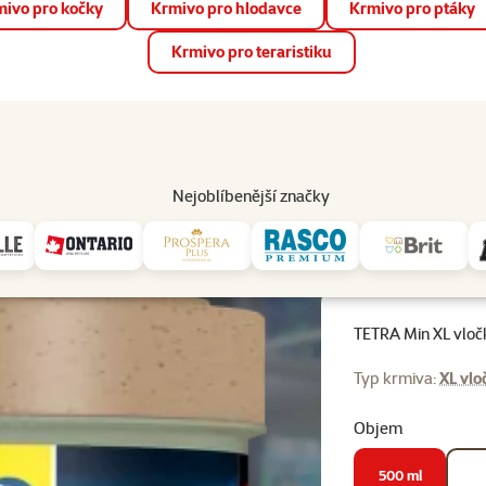
ivo pro kočky
Krmivo pro hlodavce
Krmivo pro ptáky
📱 Stáhněte si novou aplikaci Super zoo.
Více informací
Krmivo pro teraristiku
op
Akce a slevy
Prodejny
Služby
Poradna
Pomá
206
Nejoblíbenější značky
krmivo
TETRA Min XL vločky 500ml
TETRA Min XL vlo
Typ krmiva:
XL vlo
Objem
500 ml