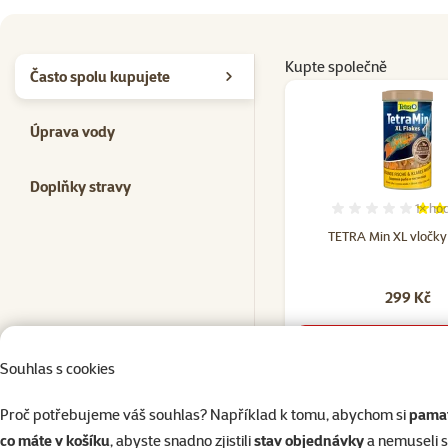
Kupte společně
Často spolu kupujete
Úprava vody
Doplňky stravy
1×
hod
Hodno
TETRA Min XL vločk
299 Kč
do košík
Souhlas s cookies
Proč potřebujeme váš souhlas? Například k tomu, abychom si
pamat
co máte v košíku
, abyste snadno zjistili
stav objednávky
a nemuseli 