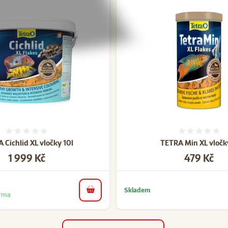
Hodnocení 0%
Hodnoce
 Cichlid XL vločky 10l
TETRA Min XL vločky
Cena
Cena
1 999 Kč
479 Kč
Skladem
do košíku
arma