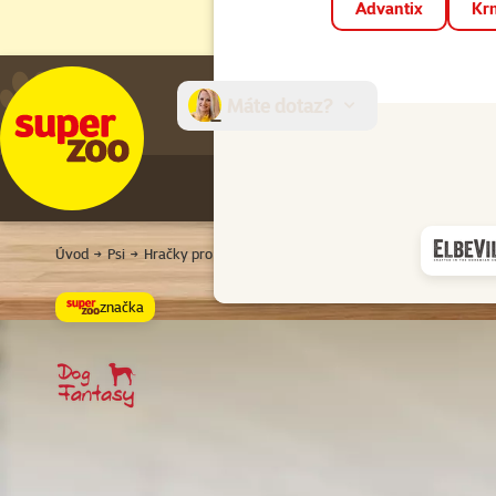
Advantix
Krm
Máte dotaz?
E-sh
Úvod
Psi
Hračky pro psy
Uzly a přetahovadla
Uzel bavlněný 
značka