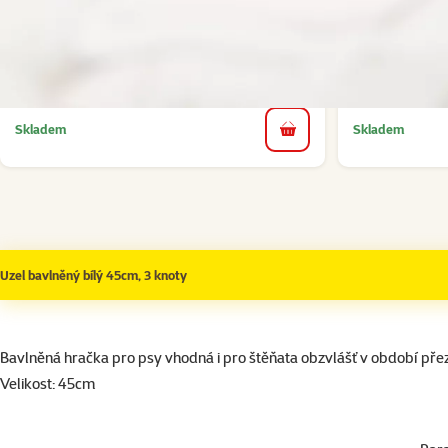
20cm
Běžná cena 34 Kč
29 Kč
family
cena
Skladem
Skladem
do košíku
Uzel bavlněný bílý 45cm, 3 knoty
superzoo.product.detail.content
Bavlněná hračka pro psy vhodná i pro štěňata obzvlášť v období pře
Velikost: 45cm