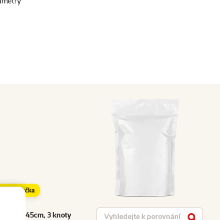
ametry
značka
Vyhledat produkt
ěný bílý 45cm, 3 knoty