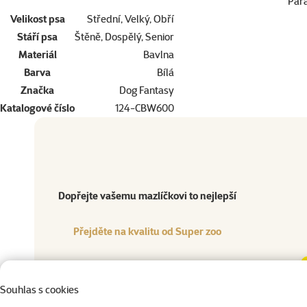
Par
Velikost psa
Střední, Velký, Obří
Stáří psa
Štěně, Dospělý, Senior
Materiál
Bavlna
Barva
Bílá
Značka
Dog Fantasy
Katalogové číslo
124-CBW600
Dopřejte vašemu mazlíčkovi to nejlepší
Přejděte na kvalitu od Super zoo
Produkt
Dopřejte vašemu mazlíčkovi to nejlepší
Přejděte na kvalitu od Super zoo
Souhlas s cookies
Uzel bavln