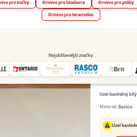
ivo pro kočky
Krmivo pro hlodavce
Krmivo pro ptáky
📱 Stáhněte si novou aplikaci Super zoo.
Více informací
Krmivo pro teraristiku
op
Akce a slevy
Prodejny
Služby
Poradna
Pomá
206
Nejoblíbenější značky
bílý 45cm, 3 knoty
Uzel bavlněný bíl
Materiál:
Bavlna
Uzel bavlněn