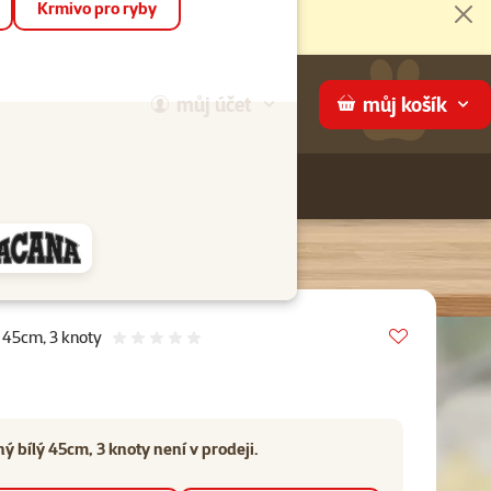
Krmivo pro ryby
Zav
můj
účet
můj
košík
Hledej
háme
Vložit do 
ý 45cm, 3 knoty
Hodnocení 0%
ý bílý 45cm, 3 knoty není v prodeji.