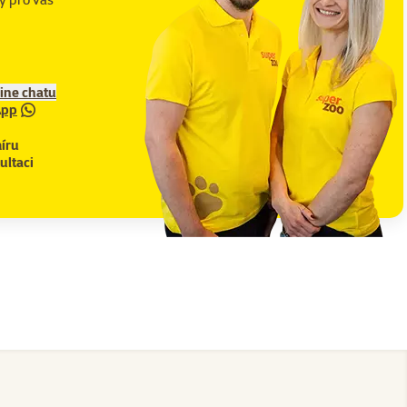
line chatu
App
íru
ultaci