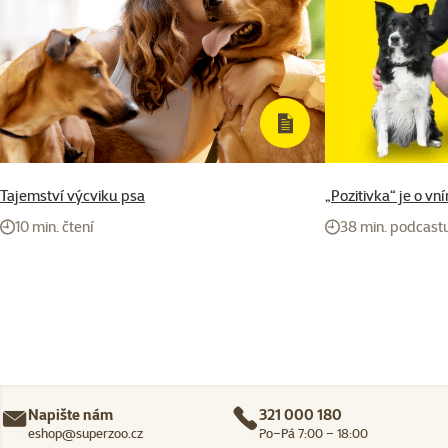
Tajemství výcviku psa
„Pozitivka“ je o v
10 min. čtení
38 min. podcast
Napište nám
321 000 180
eshop@superzoo.cz
Po–Pá 7:00 – 18:00