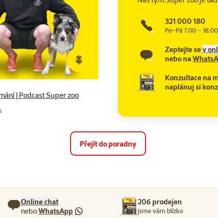
321 000 180
Po–Pá 7:00 – 18:00
Zeptejte se
v on
nebo na
Whats
Konzultace na m
naplánuj si konz
nímání | Podcast Super zoo
u
Přejít do poradny
Online chat
206 prodejen
nebo
WhatsApp
jsme vám blízko