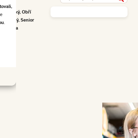
Vyhleda
ovali,
dní, Velký, Obří
se
, Dospělý, Senior
ou
.
Bavlna
Bílá