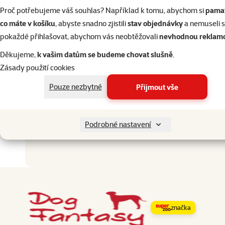
Proč potřebujeme váš souhlas? Například k tomu, abychom si
pamat
Velikost psa
Stře
co máte v košíku
, abyste snadno zjistili
stav objednávky
a nemuseli 
Stáří psa
Štěně
pokaždé přihlašovat, abychom vás neobtěžovali
nevhodnou reklam
Materiál
Děkujeme,
k vašim datům se budeme chovat slušně
.
Barva
Zásady použití cookies
Ostatní
Pouze nezbytné
Přijmout vše
Podrobné nastavení
značka