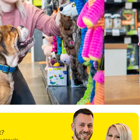
t?
y pro vás