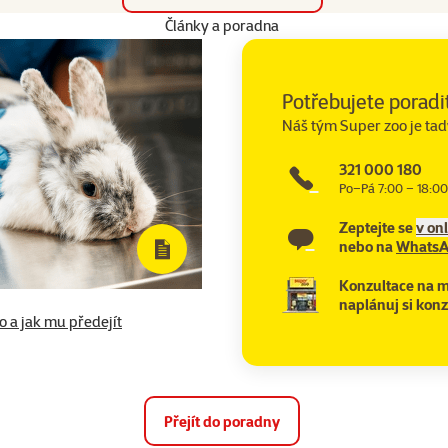
Články a poradna
Potřebujete poradi
Náš tým Super zoo je tad
321 000 180
Po–Pá 7:00 – 18:00
Zeptejte se
v on
nebo na
Whats
Konzultace na m
naplánuj si konz
to a jak mu předejít
Přejít do poradny