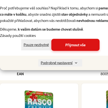
Par
Proč potřebujeme váš souhlas? Například k tomu, abychom si
pamat
Kvalita
⭐⭐⭐ 
co máte v košíku
, abyste snadno zjistili
stav objednávky
a nemuseli 
Složení
K
pokaždé přihlašovat, abychom vás neobtěžovali
nevhodnou reklam
Typ mokrého krmiva
Děkujeme,
k vašim datům se budeme chovat slušně
.
Stáří kočky
Dos
Zásady použití cookies
Hmotnost balení
Kastrace kočky
Pouze nezbytné
Přijmout vše
Alergie kočky
Bez alergie bez specifických potřeb, Bez sój
Zdravotní omezení kočky
Bez zdravotních omezení, Sklo
Značka
Podrobné nastavení
Katalogové číslo
EAN
800