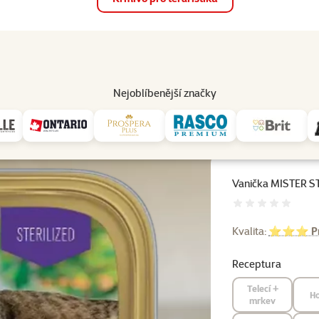
op
Akce a slevy
Prodejny
Služby
Poradna
Pomá
206
Nejoblíbenější značky
pělé kočky
Vanička MISTER STUZZY pro sterilizované kočky kuřecí 100g
Vanička MISTER ST
Hodnocení 
Kvalita:
⭐⭐⭐ Pr
Receptura
Telecí +
Ho
mrkev