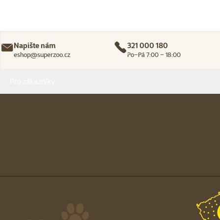
Napište nám
321 000 180
eshop@superzoo.cz
Po–Pá 7:00 – 18:00
Menu v patičce
Pro zákazníky