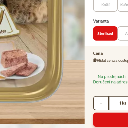
Krůtí
Kuře 
Varianta
Sterilised
A
Cena
Hlídat cenu a dostu
Na prodejnách
Doručení na adres
Počet kusů *
ks
−