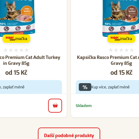
značka
značka
Hodnocení 0%
Hodnoce
co Premium Cat Adult Turkey
Kapsička Rasco Premium Cat 
in Gravy 85g
Gravy 85g
Cena
Cena
od 15 Kč
od 15 Kč
%
e, zaplať méně
Kup více, zaplať méně
Skladem
do košíku
Další podobné produkty