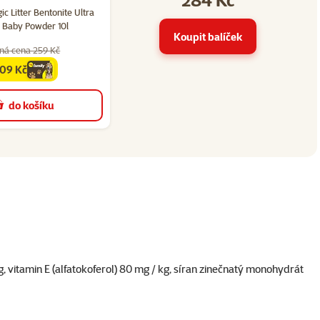
ic Litter Bentonite Ultra
 Baby Powder 10l
Koupit balíček
ná cena 259 Kč
09 Kč
amily
cena
do košíku
, vitamin E (alfatokoferol) 80 mg / kg, síran zinečnatý monohydrát