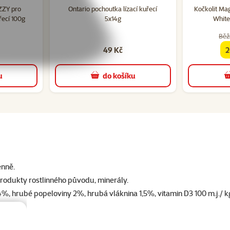
ZZY pro
Ontario pochoutka lízací kuřecí
Kočkolit Mag
řecí 100g
5x14g
White
Běž
49 Kč
2
f
u
do košíku
enně.
produkty rostlinného původu, minerály.
4%, hrubé popeloviny 2%, hrubá vláknina 1,5%, vitamin D3 100 m.j./ kg