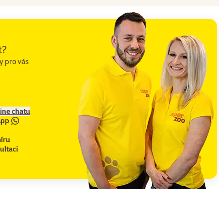
t?
y pro vás
line chatu
App
íru
ultaci