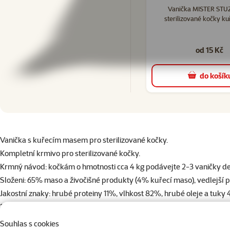
Vanička MISTER STU
sterilizované kočky ku
od 15 Kč
do košík
superzoo.product.detail.content
Vanička s kuřecím masem pro sterilizované kočky.
Kompletní krmivo pro sterilizované kočky.
Krmný návod: kočkám o hmotnosti cca 4 kg podávejte 2-3 vaničky d
Složeni: 65% maso a živočišné produkty (4% kuřecí maso), vedlejší 
Jakostní znaky: hrubé proteiny 11%, vlhkost 82%, hrubé oleje a tuky 
13,5 mg / kg, síran manganatý monohydrát 4,6 mg / kg.
Souhlas s cookies