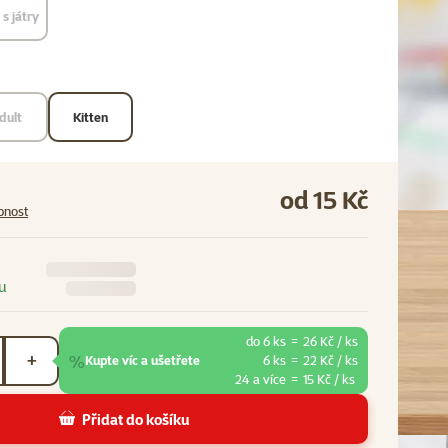
s játry
dult
Kitten
od 15 Kč
pnost
u
do 6 ks
=
26 Kč / ks
%
+
Kupte víc a ušetřete
6 ks
=
22 Kč / ks
24 a více
=
15 Kč / ks
Přidat do košíku