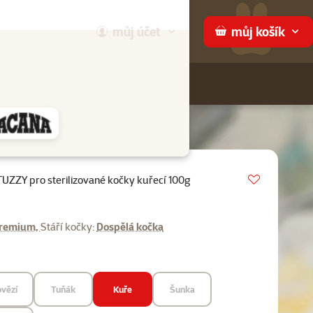
můj
účet
můj
košík
Hledej
háme
Vložit do 
UZZY pro sterilizované kočky kuřecí 100g
0%
emium,
Stáří kočky:
Dospělá kočka
vězí
Tuňák
Kuře
Šunka