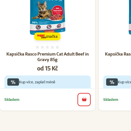
značka
Hodnocení 0%
Kapsička Rasco Premium Cat Adult Beef in
Kapsička Ras
Gravy 85g
Cena
od 15 Kč
%
%
Kup více, zaplať méně
Kup víc
Skladem
Skladem
do košíku