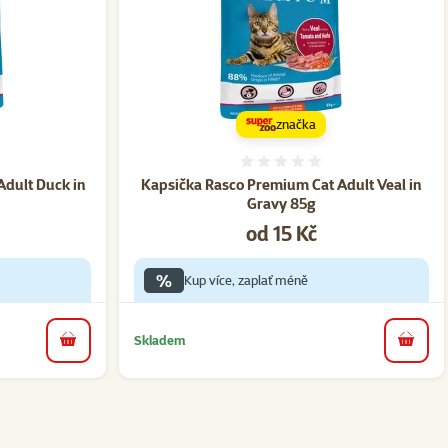
značka
ní 0%
Hodnocení 0%
Adult Duck in
Kapsička Rasco Premium Cat Adult Veal in
Gravy 85g
Cena
od 15 Kč
%
Kup více, zaplať méně
Skladem
do košíku
do koš