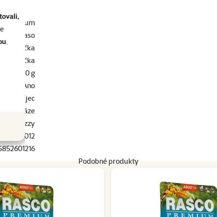
ametry
ovali,
Premium
se
uřecí maso
ou
.
Vanička
pělá kočka
0 - 100 g
Ano
i, Bez vajec
n k nadváze
Stuzzy
0303-6012
5852601216
Podobné produkty