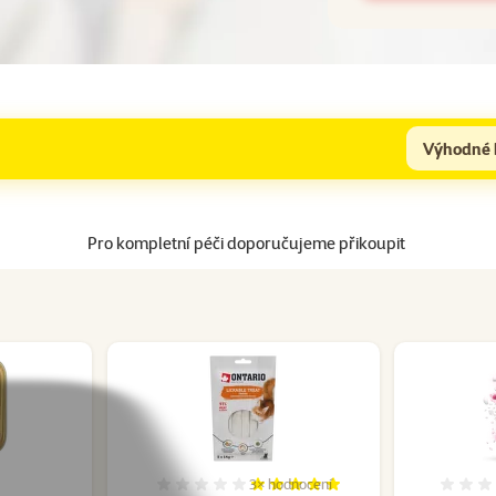
Výhodné 
Pro kompletní péči doporučujeme přikoupit
3×
hodnocení
cení 0%
Hodnocení 100%, počet hodnocení: