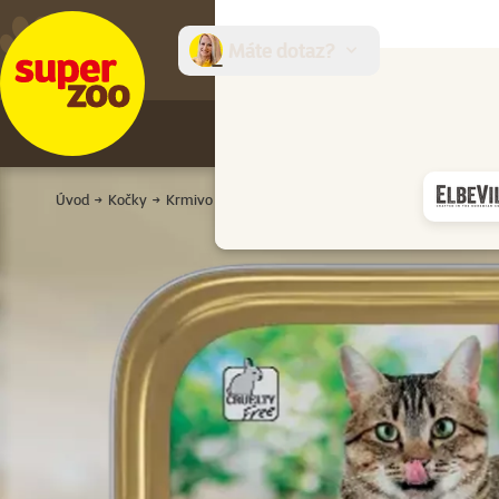
Máte dotaz?
E-sh
Úvod
Kočky
Krmivo a pamlsky
Kapsičky a konzervy
Pro dos