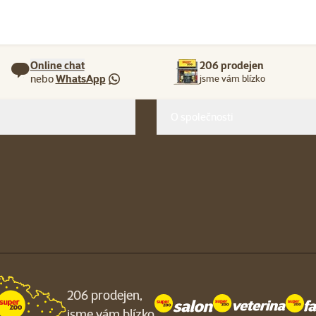
Online chat
206 prodejen
nebo
WhatsApp
jsme vám blízko
O společnosti
206 prodejen,
jsme vám blízko