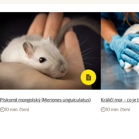
Pískomil mongolský (Meriones unguiculatus)
Králičí mor - co je 
10 min. čtení
10 min. čtení