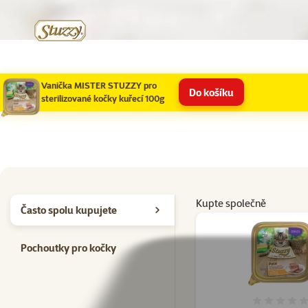
Vanička MISTER STUZZY pro
Do košíku
sterilizované kočky kuřecí 100g
Kupte společně
Často spolu kupujete
Pochoutky pro kočky
Hodno