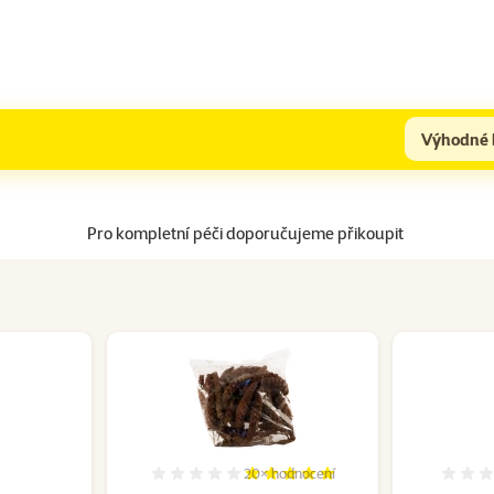
Výhodné 
Pro kompletní péči doporučujeme přikoupit
20×
hodnocení
cení 0%
Hodnocení 98%, počet hodnocení: 