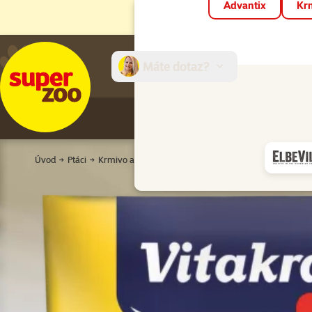
Advantix
Krm
Máte dotaz?
E-sh
Úvod
Ptáci
Krmivo a pochoutky
Sépiové kosti a vitamíny pro 