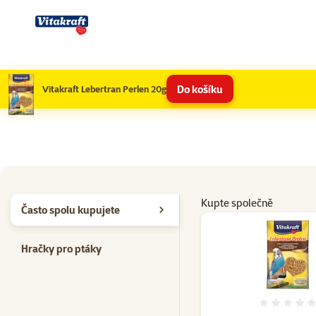
Do košíku
Vitakraft Lebertran Perlen 20g
Kupte společně
Často spolu kupujete
Hračky pro ptáky
Hodno