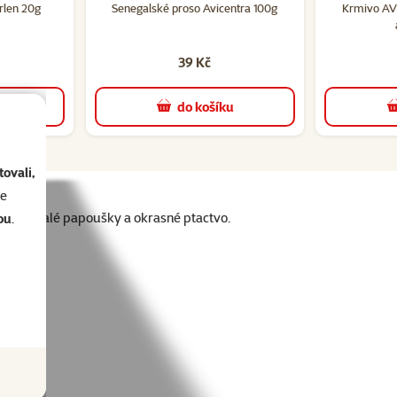
erlen 20g
Senegalské proso Avicentra 100g
Krmivo AV
39 Kč
u
do košíku
ovali,
se
ndulky, malé papoušky a okrasné ptactvo.
ou
.
ametry