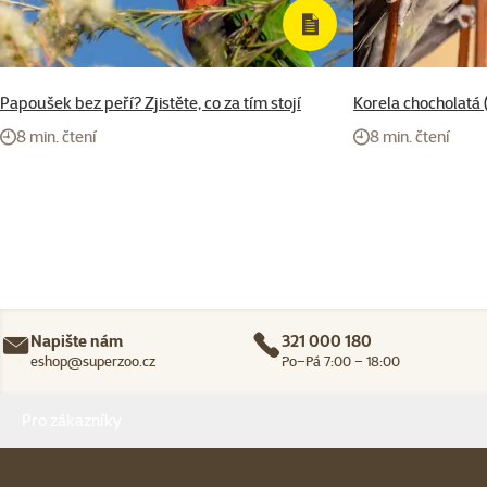
Papoušek bez peří? Zjistěte, co za tím stojí
Korela chocholatá
8 min. čtení
8 min. čtení
Napište nám
321 000 180
eshop@superzoo.cz
Po–Pá 7:00 – 18:00
Menu v patičce
Pro zákazníky