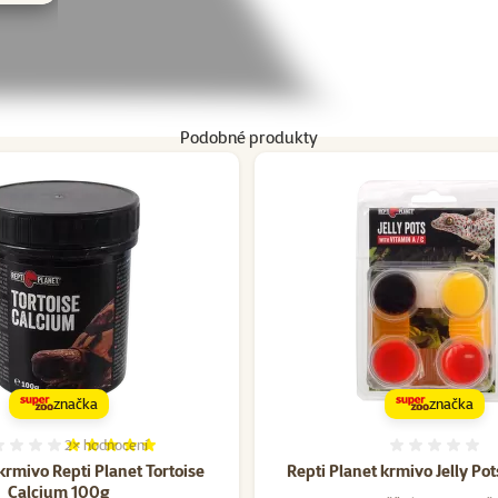
Podobné produkty
značka
značka
2×
hodnocení
Hodnocení 100%, počet hodnocení: 2
Hodnoce
rmivo Repti Planet Tortoise
Repti Planet krmivo Jelly Po
Calcium 100g