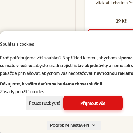
Vitakraft Lebertran P
29 Kč
do košík
Souhlas s cookies
Proč potřebujeme váš souhlas? Například k tomu, abychom si
pamat
co máte v košíku
, abyste snadno zjistili
stav objednávky
a nemuseli 
superzoo.product.detail.content
Doplňkové krmivo s olejem z tresčích jater k podpoře vitality pro a
pokaždé přihlašovat, abychom vás neobtěžovali
nevhodnou reklam
Složení
Děkujeme,
k vašim datům se budeme chovat slušně
.
obiloviny, tuky a oleje, kvasnice, cukry, minerální látky, lecitin.
Zásady použití cookies
Denní krmná dávka je uvedena na obalu.
Pouze nezbytné
Přijmout vše
Par
Podrobné nastavení
Gramáž
20 g