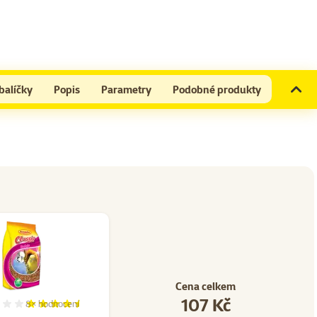
balíčky
Popis
Parametry
Podobné produkty
Cena celkem
107 Kč
8×
hodnocení
20
Hodnocení 90%, počet hodnocení: 8