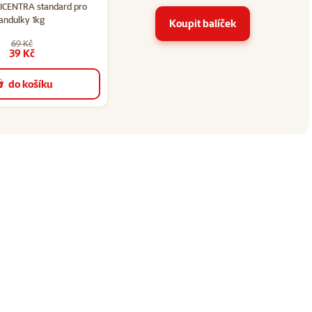
ICENTRA standard pro
andulky 1kg
Koupit balíček
69 Kč
39 Kč
do košíku