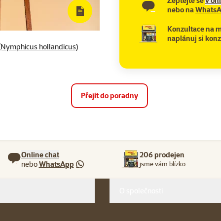
Zeptejte se
v on
nebo na
Whats
Konzultace na m
naplánuj si konz
 (Nymphicus hollandicus)
Přejít do poradny
Online chat
206 prodejen
nebo
WhatsApp
jsme vám blízko
O společnosti