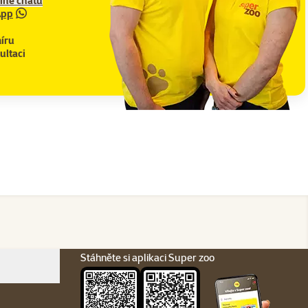
line chatu
App
íru
ultaci
Stáhněte si aplikaci Super zoo