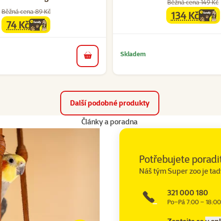
Běžná cena 149 Kč
Běžná cena 89 Kč
134 Kč
family
cena
74 Kč
family
cena
Skladem
do košíku
Další podobné produkty
Články a poradna
Potřebujete poradi
Náš tým Super zoo je tad
321 000 180
Po–Pá 7:00 – 18:00