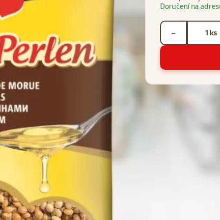
Doručení na adres
Počet kusů *
ks
−