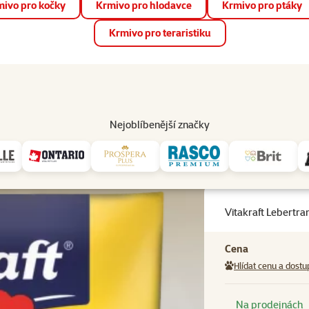
ivo pro kočky
Krmivo pro hlodavce
Krmivo pro ptáky
📱 Stáhněte si novou aplikaci Super zoo.
Více informací
Krmivo pro teraristiku
op
Akce a slevy
Prodejny
Služby
Poradna
Pomá
206
Nejoblíbenější značky
papoušky
Doplňkové krmivo a vitamíny
Vitakraft Lebertran Perlen 20g
Vitakraft Lebertra
Cena
Hlídat cenu a dostu
Na prodejnách