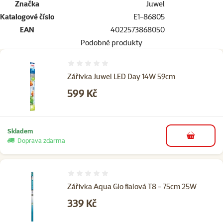
Značka
Juwel
Katalogové číslo
E1-86805
EAN
4022573868050
Podobné produkty
Hodnocení 0%
Zářivka Juwel LED Day 14W 59cm
Cena
599 Kč
Skladem
do košíku
Doprava zdarma
Hodnocení 0%
Zářivka Aqua Glo fialová T8 - 75cm 25W
Cena
339 Kč