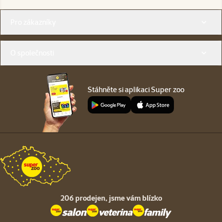
Menu v patičce
Pro zákazníky
O společnosti
Stáhněte si aplikaci Super zoo
206 prodejen,
jsme vám blízko