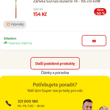
Zářivka Sun Glo sluneční T8 - 105 cm 40W
Původní cena
309 Kč
Sleva
Cena
154 Kč
-50 %
💥 Výprodej
Skladem
do košíku
Doprava zdarma
Další podobné produkty
Články a poradna
Potřebujete poradit?
Náš tým Super zoo je tady pro vás
321 000 180
Po–Pá 7:00 – 18:00