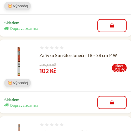
💥 Výprodej
Skladem
do košíku
Doprava zdarma
Hodnocení 0%
Zářivka Sun Glo sluneční T8 - 38 cm 14W
Původní cena
204,01 Kč
Sleva
Cena
102 Kč
-50 %
💥 Výprodej
Skladem
do košíku
Doprava zdarma
Hodnocení 0%