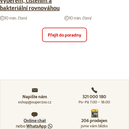
výběrem, čištěním a
bakteriální rovnováhou
10 min. čtení
10 min. čtení
Přejít do poradny
Napište nám
321 000 180
eshop@superzoo.cz
Po–Pá 7:00 – 18:00
Online chat
206 prodejen
nebo
WhatsApp
jsme vám blízko