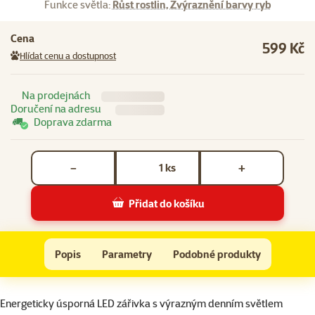
Funkce světla:
Růst rostlin, Zvýraznění barvy ryb
Cena
599 Kč
Hlídat cenu a dostupnost
Na prodejnách
Doručení na adresu
Doprava zdarma
Počet kusů *
ks
−
+
Přidat do košíku
Zářivka Juwel LED Day 14W 59cm
Do košíku
Popis
Parametry
Podobné produkty
Na začátek stránky
superzoo.product.detail.content
Energeticky úsporná LED zářivka s výrazným denním světlem