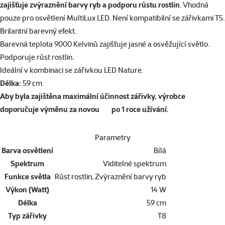
zajišťuje zvýraznění barvy ryb a podporu růstu rostlin
. Vhodná
pouze pro osvětlení MultiLux LED. Není kompatibilní se zářivkami T5.
Brilantní barevný efekt.
Barevná teplota 9000 Kelvinů zajišťuje jasné a osvěžující světlo.
Podporuje růst rostlin.
Ideální v kombinaci se zářivkou LED Nature.
Délka:
59 cm
Aby byla zajištěna maximální účinnost zářivky, výrobce
doporučuje výměnu za novou po 1 roce užívání.
Parametry
Barva osvětlení
Bílá
Spektrum
Viditelné spektrum
Funkce světla
Růst rostlin, Zvýraznění barvy ryb
Výkon (Watt)
14 W
Délka
59 cm
Typ zářivky
T8