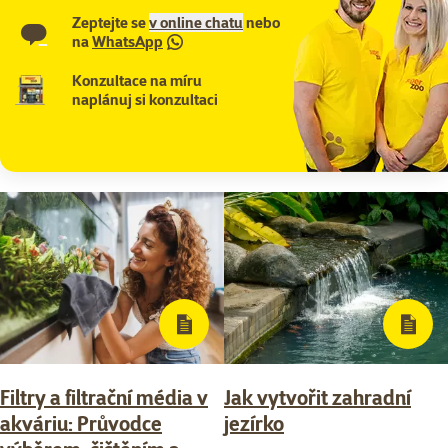
Zeptejte se
v online chatu
nebo
na
WhatsApp
Konzultace na míru
naplánuj si konzultaci
Filtry a filtrační média v
Jak vytvořit zahradní
akváriu: Průvodce
jezírko