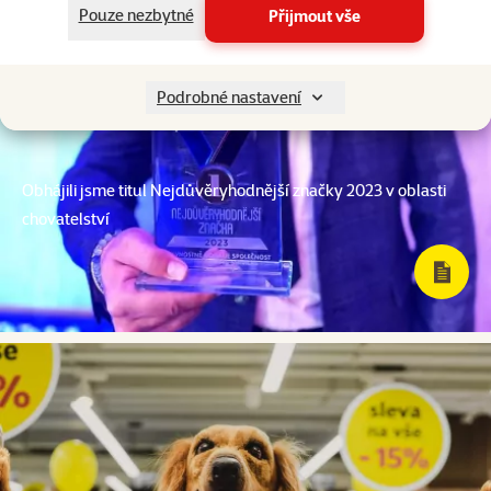
Pouze nezbytné
Přijmout vše
Podrobné nastavení
Obhájili jsme titul Nejdůvěryhodnější značky 2023 v oblasti
chovatelství