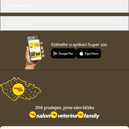
Menu v patičce
Pro zákazníky
O společnosti
Stáhněte si aplikaci Super zoo
206 prodejen,
jsme vám blízko