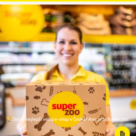
🏆 Druhý nejlepší velký e-shop v Česku? Ano, je to Super zoo.