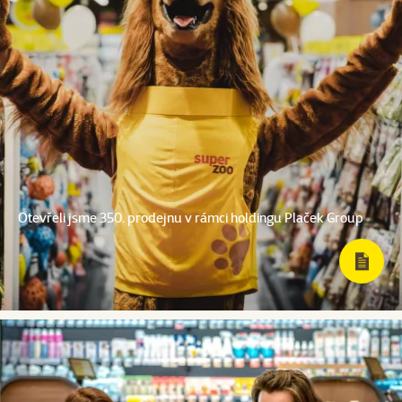
Otevřeli jsme 350. prodejnu v rámci holdingu Plaček Group