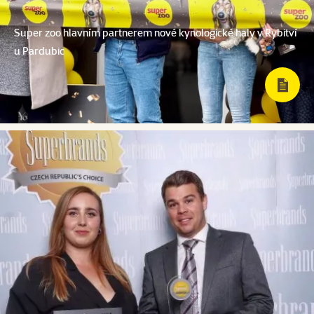
Super zoo hlavním partnerem nové kynologické haly v Rybitví
u Pardubic