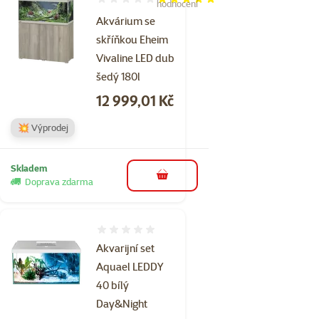
Hodnocení 100%, počet hodnocení: 1
hodnocení
Akvárium se
skříňkou Eheim
Vivaline LED dub
šedý 180l
Cena
12 999,01 Kč
💥 Výprodej
Skladem
do košíku
Doprava zdarma
Hodnocení 0%
Akvarijní set
Aquael LEDDY
40 bílý
Day&Night