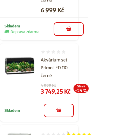
Cena
6 999 Kč
Skladem
do košíku
Doprava zdarma
Hodnocení 0%
Akvárium set
Primo LED 110
černé
Původní cena
4 999 Kč
Sleva
Cena
3 749,25 Kč
-25 %
Skladem
do košíku
1×