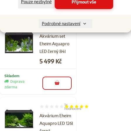
Pouze nezbytné
Přijmout vše
Skladem
do košíku
Podrobné nastavení
Hodnocení 0%
Akvárium set
Eheim Aquapro
LED černý 84l
Cena
5 499 Kč
Skladem
Doprava
do košíku
zdarma
1×
Hodnocení 100%, počet hodnocení: 1
hodnocení
Akvárium Eheim
Aquapro LED 126l
černá