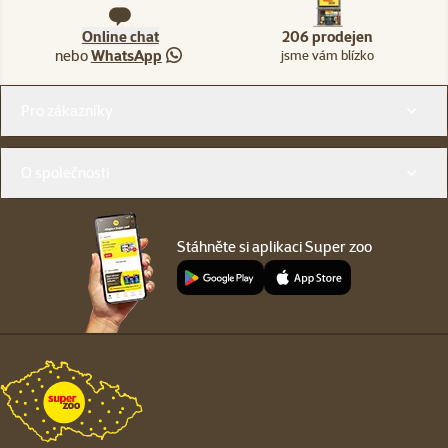
Online chat
206 prodejen
nebo
WhatsApp
jsme vám blízko
Menu v patičce
Pro zákazníky
O společnosti
Stáhněte si aplikaci Super zoo