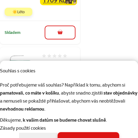
family
cena
☀️Léto
Skladem
do košíku
Hodnocení 0%
Akvárium
Souhlas s cookies
Aquael Shrimp
Smart Day &
Proč potřebujeme váš souhlas? Například k tomu, abychom si
Night 30l bílé
pamatovali, co máte v košíku
, abyste snadno zjistili
stav objednávky
Běžná cena
a nemuseli se pokaždé přihlašovat, abychom vás neobtěžovali
2 399 Kč
nevhodnou reklamou
.
2 033 Kč
family
cena
Děkujeme,
k vašim datům se budeme chovat slušně
.
☀️Léto
Zásady použití cookies