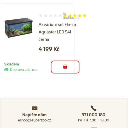
1×
Hodnocení 100%, počet hodnocení: 1
hodnocení
Akvárium set Eheim
Aquastar LED 54l
černá
Cena
4 199 Kč
Skladem
do košíku
Doprava zdarma
Napište nám
321 000 180
eshop@superzoo.cz
Po–Pá 7:00 – 18:00