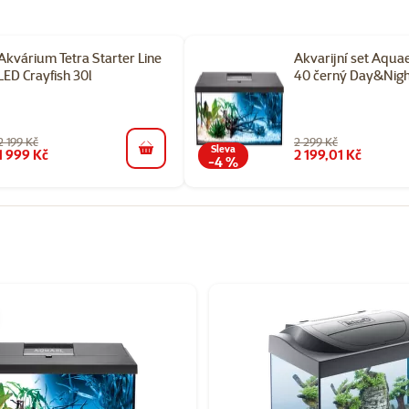
Akvárium Tetra Starter Line
Akvarijní set Aqua
LED Crayfish 30l
40 černý Day&Nigh
2 199 Kč
2 299 Kč
Sleva
1 999 Kč
2 199,01 Kč
do košíku
-4 %
orii Akvarijní sety - vybavená akvária