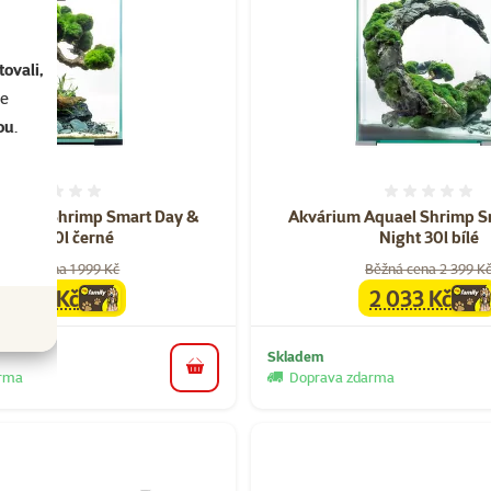
ovali,
se
ou
.
Hodnocení 0%
Hodnoce
quael Shrimp Smart Day &
Akvárium Aquael Shrimp S
Night 10l černé
Night 30l bílé
Běžná cena 1 999 Kč
Běžná cena 2 399 K
1 709 Kč
2 033 Kč
family
cena
family
cena
Skladem
do košíku
arma
Doprava zdarma