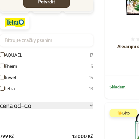
Potvrdit
Filtrujte značky psaním
Akvarijní
AQUAEL
17
Eheim
5
Juwel
15
Skladem
Tetra
13
cena od-do
☀️Léto
799 Kč
13 000 Kč