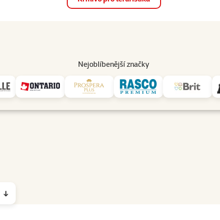
op
Akce a slevy
Prodejny
Služby
Poradna
Pomá
206
Nejoblíbenější značky