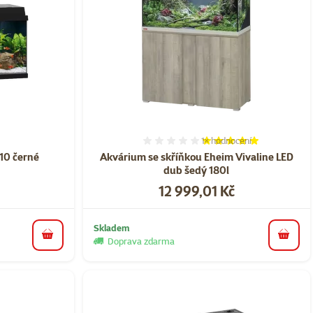
1×
hodnocení
ní 0%
Hodnocení 100%, počet ho
10 černé
Akvárium se skříňkou Eheim Vivaline LED
dub šedý 180l
Cena
12 999,01 Kč
Skladem
do košíku
do koš
Doprava zdarma