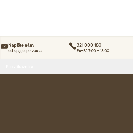
Napište nám
321 000 180
eshop@superzoo.cz
Po–Pá 7:00 – 18:00
Menu v patičce
Pro zákazníky