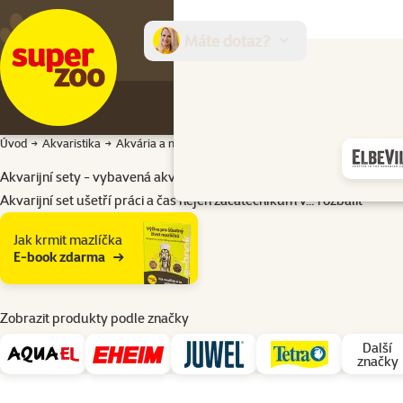
Máte dotaz?
E-sh
Úvod
Akvaristika
Akvária a nábytek
Akvarijní sety
Akvarijní sety - vybavená akvária
Akvarijní set ušetří práci a čas nejen začátečníkům v…
rozbalit
Podkategorie
Jak krmit mazlíčka
E-book zdarma
Zobrazit produkty podle značky
Další
značky