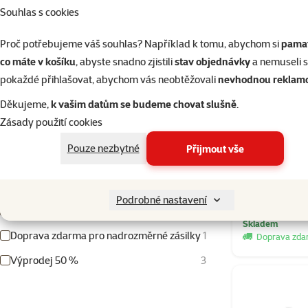
Barva
Souhlas s cookies
Bílá
Dřevo
Hnědá
Černá
Šedá
Proč potřebujeme váš souhlas? Například k tomu, abychom si
pamat
Tvar akvária
co máte v košíku
, abyste snadno zjistili
stav objednávky
a nemuseli 
Klasické
47
pokaždé přihlašovat, abychom vás neobtěžovali
nevhodnou reklam
Kulaté
2
Děkujeme,
k vašim datům se budeme chovat slušně
.
Zásady použití cookies
Panoramatické
1
Akvárium A
Pouze nezbytné
Přijmout vše
Produkty v akci
TOP cena
1
Podrobné nastavení
Tip z letního magazínu
5
Skladem
Doprava zdarma pro nadrozměrné zásilky
1
Doprava zd
Výprodej 50 %
3