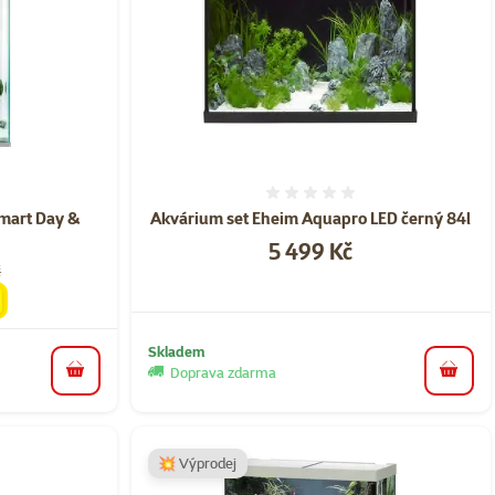
ní 0%
Hodnocení 0%
mart Day &
Akvárium set Eheim Aquapro LED černý 84l
Cena
5 499 Kč
č
Skladem
Doprava zdarma
do koš
do košíku
💥 Výprodej