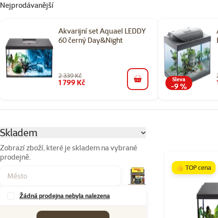
Nejprodávanější
Akvarijní set Aquael LEDDY
60 černý Day&Night
2 339 Kč
Sleva
1 799 Kč
do košíku
-9 %
Parametrický filtr
Vybrané filtry
Skladem
Zobrazí zboží, které je skladem na vybrané
prodejně.
Produkty v kateg
👍 TOP cena
Žádná prodejna nebyla nalezena
Značky