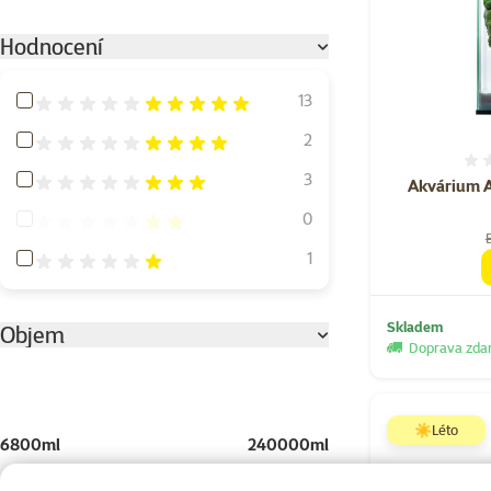
Hodnocení
Hodnocení 100%
13
Hodnocení 80%
2
Hodnocení 60%
3
Akvárium A
Hodnocení 40%
0
Hodnocení 20%
1
Skladem
Objem
Doprava zd
☀️Léto
6800ml
240000ml