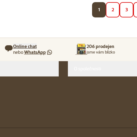
1
2
3
Online chat
206 prodejen
nebo
WhatsApp
jsme vám blízko
O společnosti