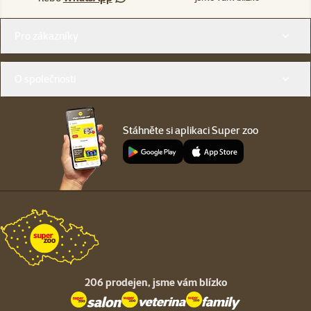
Menu v patičce
Pro zákazníky
O společnosti
Stáhněte si aplikaci Super zoo
206 prodejen,
jsme vám blízko