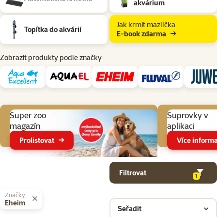
akvárium
Jak krmit mazlíčka
Topítka do akvárií
E-book zdarma
Zobrazit produkty podle značky
Aktuální akce
Super zoo
Suprovky v
magazín
aplikaci
Prolistovat
Více informa
Parametrický filtr
Vybrané filtry
Produkty v kategorii Akvarijní technika
Filtrovat
1
Značky
Eheim
Seřadit