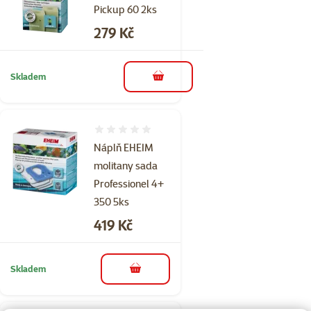
Pickup 60 2ks
Cena
279 Kč
Skladem
do košíku
Hodnocení 0%
Náplň EHEIM
molitany sada
Professionel 4+
350 5ks
Cena
419 Kč
Skladem
do košíku