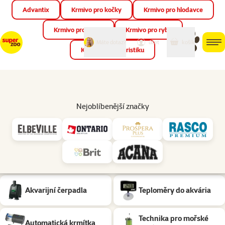
Advantix
Krmivo pro kočky
Krmivo pro hlodavce
Zav
📱 Stáhněte si novou aplikaci Super zoo.
Více informací
Krmivo pro ptáky
Krmivo pro ryby
můj
můj
Máte dotaz?
košík
účet
men
Krmivo pro teraristiku
Hled
Akvarijní technika
Akvarijní technika Značky: Eheim
Nejoblíbenější značky
Podkategorie
Akvarijní filtr
Osvětlení akvária
Náhradní díly a
Vzduchování do akvária
příslušenství
Akvarijní čerpadla
Teploměry do akvária
Technika pro mořské
Automatická krmítka